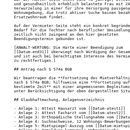
und gesundheitlich erheblich belastete Frau mit 24
Verwurzelung in einer für ihre Versorgung passgena
Wohnumgebung, die trotz aktiver Suche keinen bezah
Ersatzwohnraum findet.

Auf der Vermieter-Seite steht ein konkret begründe
Bedarf für die Tochter nach beruflicher Umsiedlung
zeitlich nicht zwingend an den hier gesetzten

Beendigungstermin gebunden ist.

[ANWALT-WERTUNG: Die Härte einer Beendigung zum

[[Datum-end31]] überwiegt nach Würdigung der Gesam
und ist auch bei berechtigtem Interesse des Vermie
zu rechtfertigen.]

## Antrag nach § 574a BGB

Wir beantragen die **Fortsetzung des Mietverhältni
nach § 574a BGB; hilfsweise eine **Fortsetzung auf

bestimmte Zeit** mit einer angemessenen Begleitumz
unter Berücksichtigung der oben dargestellten Situ
## Glaubhaftmachung, Anlagenverzeichnis

- Anlage 1: Attest Hausarzt vom [[Datum-atest1]]

- Anlage 2: Attest Facharzt vom [[Datum-atest2]]

- Anlage 3: Orthopädische Stellungnahme vom [[Datu
- Anlage 4: Suchnachweise, 12 Wohnungs-Bewerbungen

- Anlage 5: Mietspiegel-Auszug vom [[Datum-mietspi