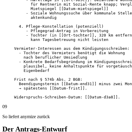
       für Rentnerin mit Sozial-Rente knapp; Vergl
       Mietspiegel [[Datum-mietspiegel]]

     - Soziale Wohnungssuche über kommunale Stelle

       aktenkundig

  4. Pflege-Konstellation (potenziell)

     - Pflegegrad-Antrag in Vorbereitung

     - Tochter (in [[Ort-tochter]], 320 km entfern
       kann Tagesbetreuung nicht leisten

Vermieter-Interessen aus dem Kündigungsschreiben:

  - Tochter des Vermieters benötigt die Wohnung

    nach beruflicher Umsiedlung

  - Konkrete Bedarfsbegründung im Kündigungsschrei
    plausibel, keine Anhaltspunkte für vorgetäusch
    Eigenbedarf

Frist nach § 574b Abs. 2 BGB:

  Beendigungstermin [[Datum-end31]] minus zwei Mon
  → spätestens [[Datum-frist]].

Widerspruchs-Schreiben-Datum: [[Datum-d3a8]].
09
So liefert anymize zurück
Der Antrags-Entwurf