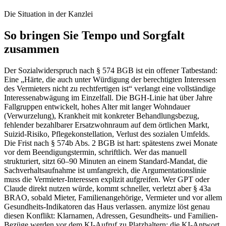
Die Situation in der Kanzlei
So bringen Sie Tempo und Sorgfalt
zusammen
Der Sozialwiderspruch nach § 574 BGB ist ein offener Tatbestand:
Eine „Härte, die auch unter Würdigung der berechtigten Interessen
des Vermieters nicht zu rechtfertigen ist“ verlangt eine vollständige
Interessenabwägung im Einzelfall. Die BGH-Linie hat über Jahre
Fallgruppen entwickelt, hohes Alter mit langer Wohndauer
(Verwurzelung), Krankheit mit konkreter Behandlungsbezug,
fehlender bezahlbarer Ersatzwohnraum auf dem örtlichen Markt,
Suizid-Risiko, Pflegekonstellation, Verlust des sozialen Umfelds.
Die Frist nach § 574b Abs. 2 BGB ist hart: spätestens zwei Monate
vor dem Beendigungstermin, schriftlich. Wer das manuell
strukturiert, sitzt 60–90 Minuten an einem Standard-Mandat, die
Sachverhaltsaufnahme ist umfangreich, die Argumentationslinie
muss die Vermieter-Interessen explizit aufgreifen. Wer GPT oder
Claude direkt nutzen würde, kommt schneller, verletzt aber § 43a
BRAO, sobald Mieter, Familienangehörige, Vermieter und vor allem
Gesundheits-Indikatoren das Haus verlassen. anymize löst genau
diesen Konflikt: Klarnamen, Adressen, Gesundheits- und Familien-
Bezüge werden vor dem KI-Aufruf zu Platzhaltern; die KI-Antwort