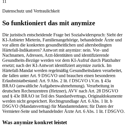
11
Datenschutz und Vertraulichkeit
So funktioniert das mit anymize
Die juristisch entscheidende Frage bei Sozialwiderspruch: Sieht der
KI-Anbieter Mieterin, Familienangehörige, behandelnde Ärzte und
vor allem die konkreten gesundheitlichen und altersbedingten
Härtefall-Indikatoren? Antwort mit anymize: nein. Vor- und
Nachnamen, Adressen, Arzt-Identitäten und identifizierende
Gesundheits-Bezüge werden vor dem KI-Aufruf durch Platzhalter
ersetzt; nach der KI-Antwort identifiziert anymize zurück. Im
Härtefall-Mandat werden regelmäßig Gesundheitsdaten verarbeitet,
die fallen unter Art. 9 DSGVO und brauchen einen besonderen
Erlaubnistatbestand: Art. 9 Abs. 2 lit. f DSGVO i.V.m. § 43a
BRAO (anwaltliche Aufgabenwahrnehmung). Verarbeitung in
deutschen Rechenzentren (Hetzner), AVV nach Art. 28 DSGVO
und § 43e BRAO ist Teil des Standardvertrags, Originaldokumente
werden nicht gespeichert. Rechtsgrundlage Art. 6 Abs. 1 lit. b
DSGVO (Mandatsvertrag) für Mandantendaten; für Daten der
Vermieter-Seite und behandelnder Ärzte Art. 6 Abs. 1 lit. f DSGVO.
Was anymize konkret leistet