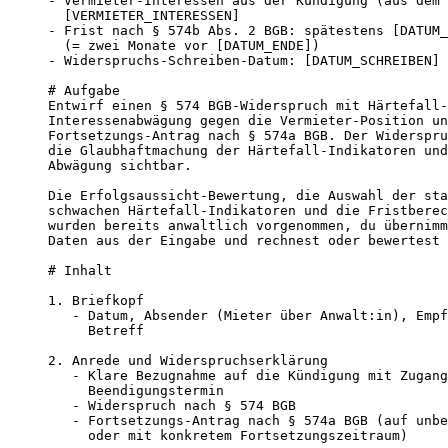
- Vermieter-Interessen aus der Kündigung (aus dem 
  [VERMIETER_INTERESSEN]

- Frist nach § 574b Abs. 2 BGB: spätestens [DATUM_
  (= zwei Monate vor [DATUM_ENDE])

- Widerspruchs-Schreiben-Datum: [DATUM_SCHREIBEN]

# Aufgabe

Entwirf einen § 574 BGB-Widerspruch mit Härtefall-
Interessenabwägung gegen die Vermieter-Position un
Fortsetzungs-Antrag nach § 574a BGB. Der Widerspru
die Glaubhaftmachung der Härtefall-Indikatoren und
Abwägung sichtbar.

Die Erfolgsaussicht-Bewertung, die Auswahl der sta
schwachen Härtefall-Indikatoren und die Frist­berec
wurden bereits anwaltlich vorgenommen, du übernimm
Daten aus der Eingabe und rechnest oder bewertest 
# Inhalt

1. Briefkopf

   - Datum, Absender (Mieter über Anwalt:in), Empf
     Betreff

2. Anrede und Widerspruchserklärung

   - Klare Bezugnahme auf die Kündigung mit Zugang
     Beendigungstermin

   - Widerspruch nach § 574 BGB

   - Fortsetzungs-Antrag nach § 574a BGB (auf unbe
     oder mit konkretem Fortsetzungszeitraum)
