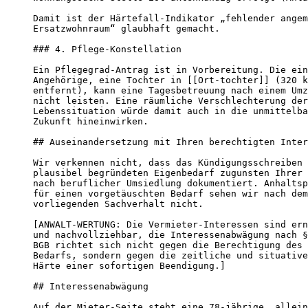
Damit ist der Härtefall-Indikator „fehlender angem
Ersatzwohnraum“ glaubhaft gemacht.

### 4. Pflege-Konstellation

Ein Pflegegrad-Antrag ist in Vorbereitung. Die ein
Angehörige, eine Tochter in [[Ort-tochter]] (320 k
entfernt), kann eine Tagesbetreuung nach einem Umz
nicht leisten. Eine räumliche Verschlechterung der

Lebenssituation würde damit auch in die unmittelba
Zukunft hineinwirken.

## Auseinandersetzung mit Ihren berechtigten Inter
Wir verkennen nicht, dass das Kündigungsschreiben 
plausibel begründeten Eigenbedarf zugunsten Ihrer 
nach beruflicher Umsiedlung dokumentiert. Anhaltsp
für einen vorgetäuschten Bedarf sehen wir nach dem

vorliegenden Sachverhalt nicht.

[ANWALT-WERTUNG: Die Vermieter-Interessen sind ern
und nachvollziehbar, die Interessenabwägung nach §
BGB richtet sich nicht gegen die Berechtigung des

Bedarfs, sondern gegen die zeitliche und situative

Härte einer sofortigen Beendigung.]

## Interessenabwägung

Auf der Mieter-Seite steht eine 78-jährige, allein