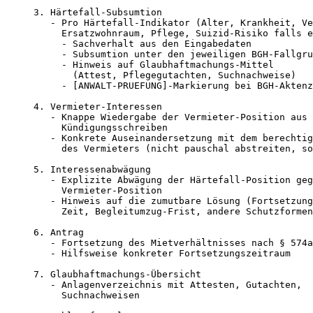
3. Härtefall-Subsumtion

   - Pro Härtefall-Indikator (Alter, Krankheit, Ve
     Ersatzwohnraum, Pflege, Suizid-Risiko falls e
     - Sachverhalt aus den Eingabedaten

     - Subsumtion unter den jeweiligen BGH-Fallgru
     - Hinweis auf Glaubhaftmachungs-Mittel

       (Attest, Pflegegutachten, Suchnachweise)

     - [ANWALT-PRUEFUNG]-Markierung bei BGH-Aktenz
4. Vermieter-Interessen

   - Knappe Wiedergabe der Vermieter-Position aus 
     Kündigungsschreiben

   - Konkrete Auseinandersetzung mit dem berechtig
     des Vermieters (nicht pauschal abstreiten, so
5. Interessenabwägung

   - Explizite Abwägung der Härtefall-Position geg
     Vermieter-Position

   - Hinweis auf die zumutbare Lösung (Fortsetzung
     Zeit, Begleitumzug-Frist, andere Schutzformen
6. Antrag

   - Fortsetzung des Mietverhältnisses nach § 574a
   - Hilfsweise konkreter Fortsetzungszeitraum

7. Glaubhaftmachungs-Übersicht

   - Anlagenverzeichnis mit Attesten, Gutachten,

     Suchnachweisen
