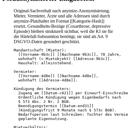
Original-Sachverhalt nach anymize-Anonymisierung.
Mieter, Vermieter, Ärzte und alle Adressen sind durch
anymize-Platzhalter im Format [[Kategorie-Hash]]
ersetzt. Gesundheits-Bezüge (Coxarthrose, depressive
Episode) bleiben strukturell sichtbar, weil die KI sie für
die Härtefall-Subsumtion benötigt, sie sind als Art. 9
DSGVO-Daten gesondert geschützt.
Mandantschaft (Mieter):

  [[Vorname-9b3c]] [[Nachname-9b3c]], 78 Jahre,

  wohnhaft (= Mietobjekt) [[Adresse-9b3c]].

  Haushalt: alleinstehend.

Vermieter:

  [[Vorname-4d8e]] [[Nachname-4d8e]],

  wohnhaft [[Adresse-4d8e]].

Kündigung des Vermieters:

  Zugang am [[Datum-c021]] per Einwurf-Einschreibe
  Ordentliche Kündigung wegen Eigenbedarfs nach

  § 573 Abs. 2 Nr. 2 BGB.

  Beendigungstermin [[Datum-end31]]

  (Kündigungsfrist 9 Monate nach § 573c BGB).

  Bedarfsperson laut Schreiben: Tochter des Vermie
  geplante Eigennutzung.

Mietverhältnis:
