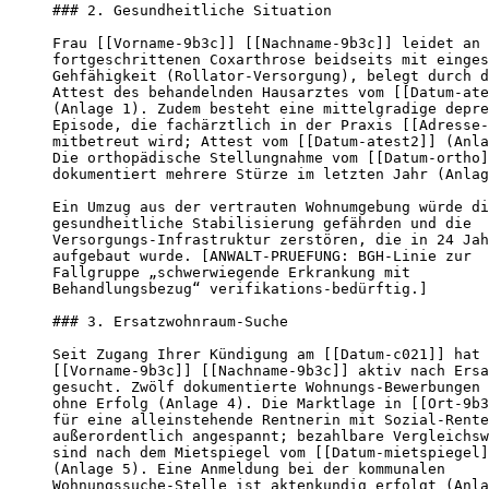
### 2. Gesundheitliche Situation

Frau [[Vorname-9b3c]] [[Nachname-9b3c]] leidet an 
fortgeschrittenen Coxarthrose beidseits mit einges
Gehfähigkeit (Rollator-Versorgung), belegt durch d
Attest des behandelnden Hausarztes vom [[Datum-ate
(Anlage 1). Zudem besteht eine mittelgradige depre
Episode, die fachärztlich in der Praxis [[Adresse-
mitbetreut wird; Attest vom [[Datum-atest2]] (Anla
Die orthopädische Stellungnahme vom [[Datum-ortho]
dokumentiert mehrere Stürze im letzten Jahr (Anlag
Ein Umzug aus der vertrauten Wohnumgebung würde di
gesundheitliche Stabilisierung gefährden und die

Versorgungs-Infrastruktur zerstören, die in 24 Jah
aufgebaut wurde. [ANWALT-PRUEFUNG: BGH-Linie zur

Fallgruppe „schwerwiegende Erkrankung mit

Behandlungsbezug“ verifikations-bedürftig.]

### 3. Ersatzwohnraum-Suche

Seit Zugang Ihrer Kündigung am [[Datum-c021]] hat 
[[Vorname-9b3c]] [[Nachname-9b3c]] aktiv nach Ersa
gesucht. Zwölf dokumentierte Wohnungs-Bewerbungen 
ohne Erfolg (Anlage 4). Die Marktlage in [[Ort-9b3
für eine alleinstehende Rentnerin mit Sozial-Rente

außerordentlich angespannt; bezahlbare Vergleichsw
sind nach dem Mietspiegel vom [[Datum-mietspiegel]
(Anlage 5). Eine Anmeldung bei der kommunalen

Wohnungssuche-Stelle ist aktenkundig erfolgt (Anla