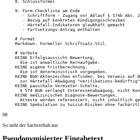
8. Schlussformel

9. Form-Checkliste am Ende

   - Schriftform · Zugang vor Ablauf § 574b Abs. 2
   - Bezug auf konkretes Kündigungsschreiben

   - Härtefall-Indikatoren glaubhaft gemacht

   - Fortsetzungs-Antrag enthalten

# Format

Markdown. Formeller Schriftsatz-Stil.

# Verbote

KEINE Erfolgsaussicht-Bewertung,

  die ist anwaltliche Kernaufgabe.

KEINE eigene Frist­berechnung,

  die ist deterministisch vorgegeben.

KEINE BGH-Aktenzeichen erfinden, bei Verweis auf B
  zur Härtefall-Abwägung "verifikations-bedürftig"
KEINE pauschale Vermieter-Schelte,

  § 574 BGB verlangt Interessenabwägung, nicht Kon
KEINE medizinischen Diagnose-Bewertungen,

  Atteste werden referenziert, nicht inhaltlich ge
KEINE Spekulation zu Suizid-Risiken ohne fachärztl
08
So sieht der Sachverhalt aus
Pseudonymisierter Eingabetext