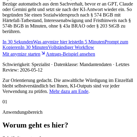
Bezüge automatisch aus dem Sachverhalt, bevor er an GPT, Claude
oder Gemini geht und setzt sie nach der KI-Antwort wieder ein. So
begründen Sie einen Sozialwiderspruch nach § 574 BGB mit
Härtefall-Tatbestand, Interessenabwägung und Fristhinweis nach §
574b BGB in Minuten, ohne § 43a BRAO oder § 203 StGB zu
berühren.
In
30 Sekunden
Was anymize hier leistet
In
5 Minuten
Prompt zum
Kopieren
In
30 Minuten
Vollständiger Workflow
Mit anymize starten
Antrags-Beispiel ansehen
Schwierigkeit:
Spezialist
· Datenklasse: Mandantendaten · Letztes
Review:
2026-05-12
Zur Orientierung gedacht. Die anwaltliche Würdigung im Einzelfall
bleibt selbstverständlich bei Ihnen, KI-Outputs sind vor jeder
Verwendung zu prüfen.
Mehr dazu am Ende
.
01
Anwendungsbereich
Worum geht es hier?