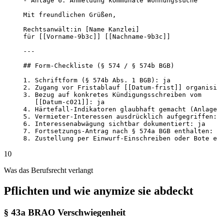
- Anlage 6: Anmeldung kommunale Wohnungssuche

Mit freundlichen Grüßen,

Rechtsanwält:in [Name Kanzlei]

für [[Vorname-9b3c]] [[Nachname-9b3c]]

---

## Form-Checkliste (§ 574 / § 574b BGB)

1. Schriftform (§ 574b Abs. 1 BGB): ja

2. Zugang vor Frist­ablauf [[Datum-frist]] organisi
3. Bezug auf konkretes Kündigungsschreiben vom

   [[Datum-c021]]: ja

4. Härtefall-Indikatoren glaubhaft gemacht (Anlage
5. Vermieter-Interessen ausdrücklich aufgegriffen:
6. Interessenabwägung sichtbar dokumentiert: ja

7. Fortsetzungs-Antrag nach § 574a BGB enthalten: 
8. Zustellung per Einwurf-Einschreiben oder Bote e
10
Was das Berufsrecht verlangt
Pflichten und wie anymize sie abdeckt
§ 43a BRAO Verschwiegenheit