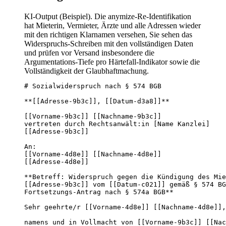
KI-Output (Beispiel). Die anymize-Re-Identifikation
hat Mieterin, Vermieter, Ärzte und alle Adressen wieder
mit den richtigen Klarnamen versehen, Sie sehen das
Widerspruchs-Schreiben mit den vollständigen Daten
und prüfen vor Versand insbesondere die
Argumentations-Tiefe pro Härtefall-Indikator sowie die
Vollständigkeit der Glaubhaftmachung.
# Sozialwiderspruch nach § 574 BGB

**[[Adresse-9b3c]], [[Datum-d3a8]]**

[[Vorname-9b3c]] [[Nachname-9b3c]]

vertreten durch Rechtsanwält:in [Name Kanzlei]

[[Adresse-9b3c]]

An:

[[Vorname-4d8e]] [[Nachname-4d8e]]

[[Adresse-4d8e]]

**Betreff: Widerspruch gegen die Kündigung des Mie
[[Adresse-9b3c]] vom [[Datum-c021]] gemäß § 574 BG
Fortsetzungs-Antrag nach § 574a BGB**

Sehr geehrte/r [[Vorname-4d8e]] [[Nachname-4d8e]],

namens und in Vollmacht von [[Vorname-9b3c]] [[Nac