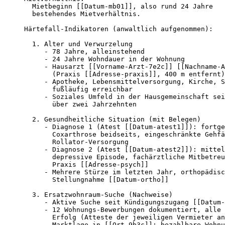
  Mietbeginn [[Datum-mb01]], also rund 24 Jahre

  bestehendes Mietverhältnis.

Härtefall-Indikatoren (anwaltlich aufgenommen):

  1. Alter und Verwurzelung

     - 78 Jahre, alleinstehend

     - 24 Jahre Wohndauer in der Wohnung

     - Hausarzt [[Vorname-Arzt-7e2c]] [[Nachname-A
       (Praxis [[Adresse-praxis]], 400 m entfernt)
     - Apotheke, Lebensmittelversorgung, Kirche, S
       fußläufig erreichbar

     - Soziales Umfeld in der Hausgemeinschaft sei
       über zwei Jahrzehnten

  2. Gesundheitliche Situation (mit Belegen)

     - Diagnose 1 (Atest [[Datum-atest1]]): fortge
       Coxarthrose beidseits, eingeschränkte Gehfä
       Rollator-Versorgung

     - Diagnose 2 (Atest [[Datum-atest2]]): mittel
       depressive Episode, fachärztliche Mitbetreu
       Praxis [[Adresse-psych]]

     - Mehrere Stürze im letzten Jahr, orthopädisc
       Stellungnahme [[Datum-ortho]]

  3. Ersatzwohnraum-Suche (Nachweise)

     - Aktive Suche seit Kündigungszugang [[Datum-
     - 12 Wohnungs-Bewerbungen dokumentiert, alle 
       Erfolg (Atteste der jeweiligen Vermieter an
     - Marktlage in [[Ort-9b3c]]: bezahlbare Wohnu