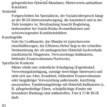
gelegentlichen Härtefall-Mandaten; Mieterverein-anbindbare
Kanzleien.
Seniorität
Fortgeschritten bis Spezialist:in, der Sozialwiderspruch hängt
an der BGH-Interessenabwägung, die kasuistisch und in der
Tiefe komplex ist. Berufsanfang braucht Begleitung,
insbesondere bei Suizid-Risiko-Konstellationen und
schwerwiegenden Krankheitsbildern.
Kanzleigröße
Solo bis Großkanzlei, das Mandat ist typischerweise
einzelfallbezogen, der Effizienz-Hebel liegt in der schnellen
Strukturierung der oft umfangreichen Härtefall-Sachverhalte
(medizinische Diagnosen, Verwurzelungs-Indikatoren,
fehlender Ersatzwohnraum-Nachweis).
Spezifische Kontexte
Mieter erhält eine ordentliche Kündigung (Eigenbedarf,
Verwertungskündigung, sonstige berechtigte Interessen) und
sieht sich aus Alter, Krankheit, fehlendem Ersatzwohnraum
oder langjähriger Verwurzelung außerstande, kurzfristig
auszuziehen. Familienangehörige mit Härtefall-Indikatoren (z.
B. pflegebedürftige Eltern, schulpflichtige Kinder mit
besonderer Bindung) sind mitbetroffen. Frist § 574b BGB
läuft.
03