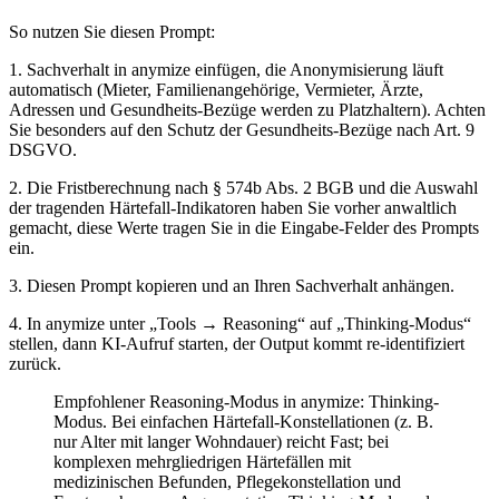
So nutzen Sie diesen Prompt:
1. Sachverhalt in anymize einfügen, die Anonymisierung läuft
automatisch (Mieter, Familienangehörige, Vermieter, Ärzte,
Adressen und Gesundheits-Bezüge werden zu Platzhaltern). Achten
Sie besonders auf den Schutz der Gesundheits-Bezüge nach Art. 9
DSGVO.
2. Die Frist­berechnung nach § 574b Abs. 2 BGB und die Auswahl
der tragenden Härtefall-Indikatoren haben Sie vorher anwaltlich
gemacht, diese Werte tragen Sie in die Eingabe-Felder des Prompts
ein.
3. Diesen Prompt kopieren und an Ihren Sachverhalt anhängen.
4. In anymize unter „Tools → Reasoning“ auf „Thinking-Modus“
stellen, dann KI-Aufruf starten, der Output kommt re-identifiziert
zurück.
Empfohlener Reasoning-Modus in anymize: Thinking-
Modus. Bei einfachen Härtefall-Konstellationen (z. B.
nur Alter mit langer Wohndauer) reicht Fast; bei
komplexen mehrgliedrigen Härtefällen mit
medizinischen Befunden, Pflegekonstellation und