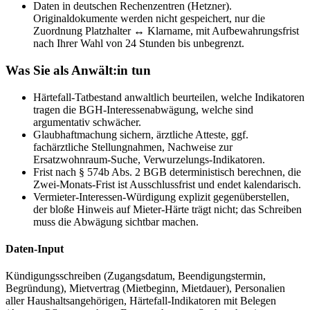
Daten in deutschen Rechenzentren (Hetzner).
Originaldokumente werden nicht gespeichert, nur die
Zuordnung Platzhalter ↔ Klarname, mit Aufbewahrungsfrist
nach Ihrer Wahl von 24 Stunden bis unbegrenzt.
Was Sie als Anwält:in tun
Härtefall-Tatbestand anwaltlich beurteilen, welche Indikatoren
tragen die BGH-Interessenabwägung, welche sind
argumentativ schwächer.
Glaubhaftmachung sichern, ärztliche Atteste, ggf.
fachärztliche Stellungnahmen, Nachweise zur
Ersatzwohnraum-Suche, Verwurzelungs-Indikatoren.
Frist nach § 574b Abs. 2 BGB deterministisch berechnen, die
Zwei-Monats-Frist ist Ausschlussfrist und endet kalendarisch.
Vermieter-Interessen-Würdigung explizit gegenüberstellen,
der bloße Hinweis auf Mieter-Härte trägt nicht; das Schreiben
muss die Abwägung sichtbar machen.
Daten-Input
Kündigungsschreiben (Zugangsdatum, Beendigungstermin,
Begründung), Mietvertrag (Mietbeginn, Mietdauer), Personalien
aller Haushaltsangehörigen, Härtefall-Indikatoren mit Belegen