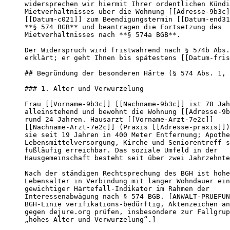
widersprechen wir hiermit Ihrer ordentlichen Kündi
Mietverhältnisses über die Wohnung [[Adresse-9b3c]
[[Datum-c021]] zum Beendigungstermin [[Datum-end31
**§ 574 BGB** und beantragen die Fortsetzung des

Mietverhältnisses nach **§ 574a BGB**.

Der Widerspruch wird fristwahrend nach § 574b Abs.
erklärt; er geht Ihnen bis spätestens [[Datum-fris
## Begründung der besonderen Härte (§ 574 Abs. 1, 
### 1. Alter und Verwurzelung

Frau [[Vorname-9b3c]] [[Nachname-9b3c]] ist 78 Jah
alleinstehend und bewohnt die Wohnung [[Adresse-9b
rund 24 Jahren. Hausarzt [[Vorname-Arzt-7e2c]]

[[Nachname-Arzt-7e2c]] (Praxis [[Adresse-praxis]])
sie seit 19 Jahren in 400 Meter Entfernung; Apothe
Lebensmittelversorgung, Kirche und Seniorentreff s
fußläufig erreichbar. Das soziale Umfeld in der

Hausgemeinschaft besteht seit über zwei Jahrzehnte
Nach der ständigen Rechtsprechung des BGH ist hohe
Lebensalter in Verbindung mit langer Wohndauer ein

gewichtiger Härtefall-Indikator im Rahmen der

Interessenabwägung nach § 574 BGB. [ANWALT-PRUEFUN
BGH-Linie verifikations-bedürftig, Aktenzeichen an
gegen dejure.org prüfen, insbesondere zur Fallgrup
„hohes Alter und Verwurzelung“.]
