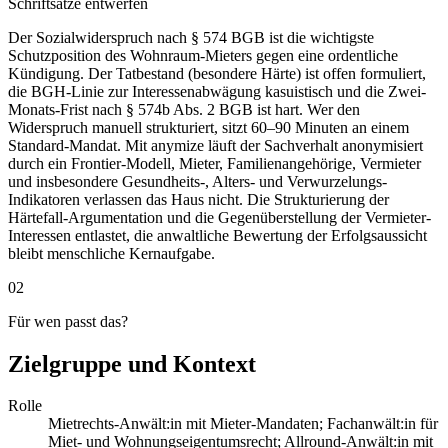
Schriftsätze entwerfen
Der Sozialwiderspruch nach § 574 BGB ist die wichtigste
Schutzposition des Wohnraum-Mieters gegen eine ordentliche
Kündigung. Der Tatbestand (besondere Härte) ist offen formuliert,
die BGH-Linie zur Interessenabwägung kasuistisch und die Zwei-
Monats-Frist nach § 574b Abs. 2 BGB ist hart. Wer den
Widerspruch manuell strukturiert, sitzt 60–90 Minuten an einem
Standard-Mandat. Mit anymize läuft der Sachverhalt anonymisiert
durch ein Frontier-Modell, Mieter, Familienangehörige, Vermieter
und insbesondere Gesundheits-, Alters- und Verwurzelungs-
Indikatoren verlassen das Haus nicht. Die Strukturierung der
Härtefall-Argumentation und die Gegenüberstellung der Vermieter-
Interessen entlastet, die anwaltliche Bewertung der Erfolgsaussicht
bleibt menschliche Kernaufgabe.
02
Für wen passt das?
Zielgruppe und Kontext
Rolle
Mietrechts-Anwält:in mit Mieter-Mandaten; Fachanwält:in für
Miet- und Wohnungseigentumsrecht; Allround-Anwält:in mit