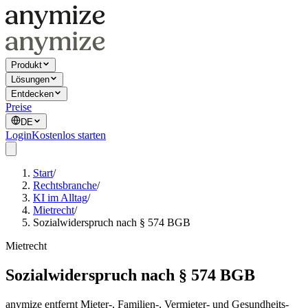
Produkt
Lösungen
Entdecken
Preise
DE
Login
Kostenlos starten
Start
/
Rechtsbranche
/
KI im Alltag
/
Mietrecht
/
Sozialwiderspruch nach § 574 BGB
Mietrecht
Sozialwiderspruch nach § 574 BGB
anymize entfernt Mieter-, Familien-, Vermieter- und Gesundheits-