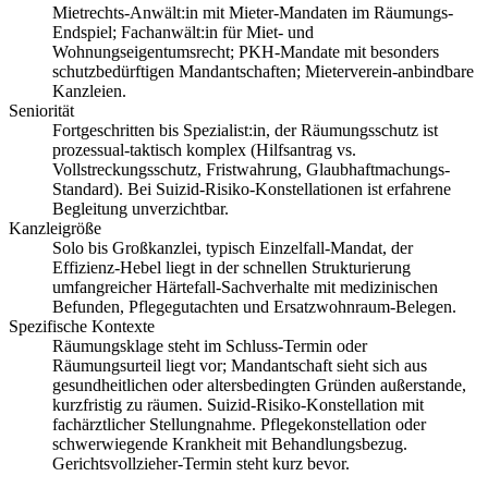
Mietrechts-Anwält:in mit Mieter-Mandaten im Räumungs-
Endspiel; Fachanwält:in für Miet- und
Wohnungseigentumsrecht; PKH-Mandate mit besonders
schutzbedürftigen Mandantschaften; Mieterverein-anbindbare
Kanzleien.
Seniorität
Fortgeschritten bis Spezialist:in, der Räumungsschutz ist
prozessual-taktisch komplex (Hilfsantrag vs.
Vollstreckungsschutz, Frist­wahrung, Glaubhaftmachungs-
Standard). Bei Suizid-Risiko-Konstellationen ist erfahrene
Begleitung unverzichtbar.
Kanzleigröße
Solo bis Großkanzlei, typisch Einzelfall-Mandat, der
Effizienz-Hebel liegt in der schnellen Strukturierung
umfangreicher Härtefall-Sachverhalte mit medizinischen
Befunden, Pflegegutachten und Ersatzwohnraum-Belegen.
Spezifische Kontexte
Räumungsklage steht im Schluss-Termin oder
Räumungsurteil liegt vor; Mandantschaft sieht sich aus
gesundheitlichen oder altersbedingten Gründen außerstande,
kurzfristig zu räumen. Suizid-Risiko-Konstellation mit
fachärztlicher Stellungnahme. Pflegekonstellation oder
schwerwiegende Krankheit mit Behandlungsbezug.
Gerichtsvollzieher-Termin steht kurz bevor.