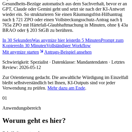
Gesundheits-Bezüge automatisch aus dem Sachverhalt, bevor er an
GPT, Claude oder Gemini geht und setzt sie nach der KI-Antwort
wieder ein. So strukturieren Sie einen Räumungsfrist-Hilfsantrag
nach § 721 ZPO oder einen Vollstreckungsschutz-Antrag nach §
765a ZPO mit Härtefall-Glaubhaftmachung in Minuten, ohne § 43a
BRAO oder § 203 StGB zu berühren.
In
30 Sekunden
Was anymize hier leistet
In
5 Minuten
Prompt zum
Kopieren
In
30 Minuten
Vollständiger Workflow
Mit anymize starten
Antrags-Beispiel ansehen
Schwierigkeit:
Spezialist
· Datenklasse: Mandantendaten · Letztes
Review:
2026-05-12
Zur Orientierung gedacht. Die anwaltliche Würdigung im Einzelfall
bleibt selbstverständlich bei Ihnen, KI-Outputs sind vor jeder
Verwendung zu prüfen.
Mehr dazu am Ende
.
01
Anwendungsbereich
Worum geht es hier?