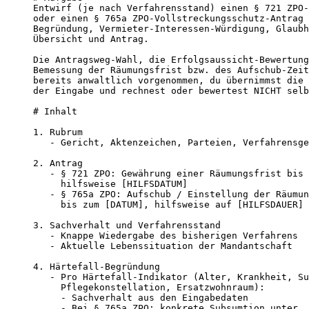
Entwirf (je nach Verfahrensstand) einen § 721 ZPO-
oder einen § 765a ZPO-Vollstreckungsschutz-Antrag 
Begründung, Vermieter-Interessen-Würdigung, Glaubh
Übersicht und Antrag.

Die Antragsweg-Wahl, die Erfolgsaussicht-Bewertung
Bemessung der Räumungsfrist bzw. des Aufschub-Zeit
bereits anwaltlich vorgenommen, du übernimmst die 
der Eingabe und rechnest oder bewertest NICHT selb
# Inhalt

1. Rubrum

   - Gericht, Aktenzeichen, Parteien, Verfahrensge
2. Antrag

   - § 721 ZPO: Gewährung einer Räumungsfrist bis 
     hilfsweise [HILFSDATUM]

   - § 765a ZPO: Aufschub / Einstellung der Räumun
     bis zum [DATUM], hilfsweise auf [HILFSDAUER] 
3. Sachverhalt und Verfahrensstand

   - Knappe Wiedergabe des bisherigen Verfahrens

   - Aktuelle Lebenssituation der Mandantschaft

4. Härtefall-Begründung

   - Pro Härtefall-Indikator (Alter, Krankheit, Su
     Pflegekonstellation, Ersatzwohnraum):

     - Sachverhalt aus den Eingabedaten

     - Bei § 765a ZPO: konkrete Subsumtion unter „