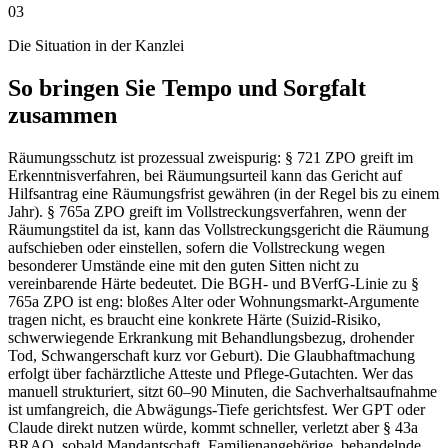
03
Die Situation in der Kanzlei
So bringen Sie Tempo und Sorgfalt
zusammen
Räumungsschutz ist prozessual zweispurig: § 721 ZPO greift im
Erkenntnisverfahren, bei Räumungsurteil kann das Gericht auf
Hilfsantrag eine Räumungsfrist gewähren (in der Regel bis zu einem
Jahr). § 765a ZPO greift im Vollstreckungsverfahren, wenn der
Räumungstitel da ist, kann das Vollstreckungsgericht die Räumung
aufschieben oder einstellen, sofern die Vollstreckung wegen
besonderer Umstände eine mit den guten Sitten nicht zu
vereinbarende Härte bedeutet. Die BGH- und BVerfG-Linie zu §
765a ZPO ist eng: bloßes Alter oder Wohnungsmarkt-Argumente
tragen nicht, es braucht eine konkrete Härte (Suizid-Risiko,
schwerwiegende Erkrankung mit Behandlungsbezug, drohender
Tod, Schwangerschaft kurz vor Geburt). Die Glaubhaftmachung
erfolgt über fachärztliche Atteste und Pflege-Gutachten. Wer das
manuell strukturiert, sitzt 60–90 Minuten, die Sachverhaltsaufnahme
ist umfangreich, die Abwägungs-Tiefe gerichtsfest. Wer GPT oder
Claude direkt nutzen würde, kommt schneller, verletzt aber § 43a
BRAO, sobald Mandantschaft, Familienangehörige, behandelnde