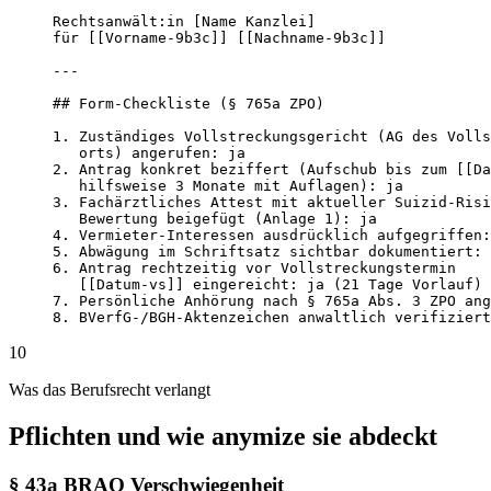
Rechtsanwält:in [Name Kanzlei]

für [[Vorname-9b3c]] [[Nachname-9b3c]]

---

## Form-Checkliste (§ 765a ZPO)

1. Zuständiges Vollstreckungsgericht (AG des Volls
   orts) angerufen: ja

2. Antrag konkret beziffert (Aufschub bis zum [[Da
   hilfsweise 3 Monate mit Auflagen): ja

3. Fachärztliches Attest mit aktueller Suizid-Risi
   Bewertung beigefügt (Anlage 1): ja

4. Vermieter-Interessen ausdrücklich aufgegriffen:
5. Abwägung im Schriftsatz sichtbar dokumentiert: 
6. Antrag rechtzeitig vor Vollstreckungstermin

   [[Datum-vs]] eingereicht: ja (21 Tage Vorlauf)

7. Persönliche Anhörung nach § 765a Abs. 3 ZPO ang
8. BVerfG-/BGH-Aktenzeichen anwaltlich verifiziert
10
Was das Berufsrecht verlangt
Pflichten und wie anymize sie abdeckt
§ 43a BRAO Verschwiegenheit