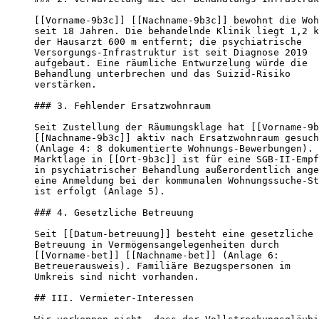
[[Vorname-9b3c]] [[Nachname-9b3c]] bewohnt die Woh
seit 18 Jahren. Die behandelnde Klinik liegt 1,2 k
der Hausarzt 600 m entfernt; die psychiatrische

Versorgungs-Infrastruktur ist seit Diagnose 2019

aufgebaut. Eine räumliche Entwurzelung würde die

Behandlung unterbrechen und das Suizid-Risiko

verstärken.

### 3. Fehlender Ersatzwohnraum

Seit Zustellung der Räumungsklage hat [[Vorname-9b
[[Nachname-9b3c]] aktiv nach Ersatzwohnraum gesuch
(Anlage 4: 8 dokumentierte Wohnungs-Bewerbungen). 
Marktlage in [[Ort-9b3c]] ist für eine SGB-II-Empf
in psychiatrischer Behandlung außerordentlich ange
eine Anmeldung bei der kommunalen Wohnungssuche-St
ist erfolgt (Anlage 5).

### 4. Gesetzliche Betreuung

Seit [[Datum-betreuung]] besteht eine gesetzliche

Betreuung in Vermögensangelegenheiten durch

[[Vorname-bet]] [[Nachname-bet]] (Anlage 6:

Betreuerausweis). Familiäre Bezugspersonen im

Umkreis sind nicht vorhanden.

## III. Vermieter-Interessen
