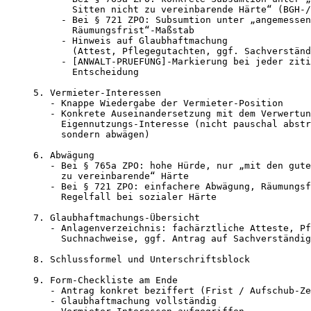
       Sitten nicht zu vereinbarende Härte“ (BGH-/
     - Bei § 721 ZPO: Subsumtion unter „angemessen
       Räumungsfrist“-Maßstab

     - Hinweis auf Glaubhaftmachung

       (Attest, Pflegegutachten, ggf. Sachverständ
     - [ANWALT-PRUEFUNG]-Markierung bei jeder ziti
       Entscheidung

5. Vermieter-Interessen

   - Knappe Wiedergabe der Vermieter-Position

   - Konkrete Auseinandersetzung mit dem Verwertun
     Eigennutzungs-Interesse (nicht pauschal abstr
     sondern abwägen)

6. Abwägung

   - Bei § 765a ZPO: hohe Hürde, nur „mit den gute
     zu vereinbarende“ Härte

   - Bei § 721 ZPO: einfachere Abwägung, Räumungsf
     Regelfall bei sozialer Härte

7. Glaubhaftmachungs-Übersicht

   - Anlagenverzeichnis: fachärztliche Atteste, Pf
     Suchnachweise, ggf. Antrag auf Sachverständig
8. Schlussformel und Unterschriftsblock

9. Form-Checkliste am Ende

   - Antrag konkret beziffert (Frist / Aufschub-Ze
   - Glaubhaftmachung vollständig
