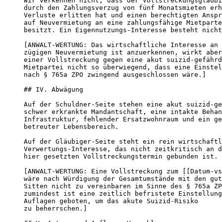
Wir verkennen nicht, dass der Vollstreckungsgläubi
durch den Zahlungsverzug von fünf Monatsmieten erh
Verluste erlitten hat und einen berechtigten Anspr
auf Neuvermietung an eine zahlungsfähige Mietparte
besitzt. Ein Eigennutzungs-Interesse besteht nicht
[ANWALT-WERTUNG: Das wirtschaftliche Interesse an 
zügigen Neuvermietung ist anzuerkennen, wirkt aber
einer Vollstreckung gegen eine akut suizid-gefährd
Mietpartei nicht so überwiegend, dass eine Einstel
nach § 765a ZPO zwingend ausgeschlossen wäre.]

## IV. Abwägung

Auf der Schuldner-Seite stehen eine akut suizid-ge
schwer erkrankte Mandantschaft, eine intakte Behan
Infrastruktur, fehlender Ersatzwohnraum und ein ge
betreuter Lebensbereich.

Auf der Gläubiger-Seite steht ein rein wirtschaftl
Verwertungs-Interesse, das nicht zeit­kritisch an d
hier gesetzten Vollstreckungstermin gebunden ist.

[ANWALT-WERTUNG: Eine Vollstreckung zum [[Datum-vs
wäre nach Würdigung der Gesamtumstände mit den gut
Sitten nicht zu vereinbaren im Sinne des § 765a ZP
zumindest ist eine zeitlich befristete Einstellung
Auflagen geboten, um das akute Suizid-Risiko

zu beherrschen.]
