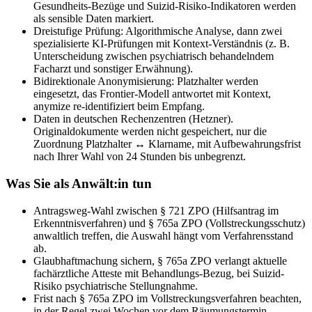
Gesundheits-Bezüge und Suizid-Risiko-Indikatoren werden
als sensible Daten markiert.
Dreistufige Prüfung: Algorithmische Analyse, dann zwei
spezialisierte KI-Prüfungen mit Kontext-Verständnis (z. B.
Unterscheidung zwischen psychiatrisch behandelndem
Facharzt und sonstiger Erwähnung).
Bidirektionale Anonymisierung: Platzhalter werden
eingesetzt, das Frontier-Modell antwortet mit Kontext,
anymize re-identifiziert beim Empfang.
Daten in deutschen Rechenzentren (Hetzner).
Originaldokumente werden nicht gespeichert, nur die
Zuordnung Platzhalter ↔ Klarname, mit Aufbewahrungsfrist
nach Ihrer Wahl von 24 Stunden bis unbegrenzt.
Was Sie als Anwält:in tun
Antragsweg-Wahl zwischen § 721 ZPO (Hilfsantrag im
Erkenntnisverfahren) und § 765a ZPO (Vollstreckungsschutz)
anwaltlich treffen, die Auswahl hängt vom Verfahrensstand
ab.
Glaubhaftmachung sichern, § 765a ZPO verlangt aktuelle
fachärztliche Atteste mit Behandlungs-Bezug, bei Suizid-
Risiko psychiatrische Stellungnahme.
Frist nach § 765a ZPO im Vollstreckungsverfahren beachten,
in der Regel zwei Wochen vor dem Räumungstermin