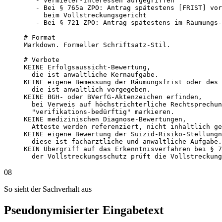
   - Vermieter-Interessen aufgegriffen

   - Bei § 765a ZPO: Antrag spätestens [FRIST] vor
     beim Vollstreckungsgericht

   - Bei § 721 ZPO: Antrag spätestens im Räumungs-
# Format

Markdown. Formeller Schriftsatz-Stil.

# Verbote

KEINE Erfolgsaussicht-Bewertung,

  die ist anwaltliche Kernaufgabe.

KEINE eigene Bemessung der Räumungsfrist oder des 
  die ist anwaltlich vorgegeben.

KEINE BGH- oder BVerfG-Aktenzeichen erfinden,

  bei Verweis auf höchstrichterliche Rechtsprechun
  "verifikations-bedürftig" markieren.

KEINE medizinischen Diagnose-Bewertungen,

  Atteste werden referenziert, nicht inhaltlich ge
KEINE eigene Bewertung der Suizid-Risiko-Stellungn
  diese ist fachärztliche und anwaltliche Aufgabe.

KEIN Übergriff auf das Erkenntnisverfahren bei § 7
  der Vollstreckungsschutz prüft die Vollstreckung
08
So sieht der Sachverhalt aus
Pseudonymisierter Eingabetext