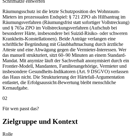
Schriftsätze entwerfen
Räumungsschutz ist die letzte Schutzposition des Wohnraum-
Mieters im prozessualen Endspiel: § 721 ZPO als Hilfsantrag im
Räumungsverfahren (Räumungsfrist statt sofortiger Vollstreckung)
und § 765a ZPO im Vollstreckungsverfahren (Aufschub bei
besonderer Härte, insbesondere bei Suizid-Risiko- oder schweren
Krankheits-Konstellationen). Beide Anträge verlangen eine
schriftliche Begründung mit Glaubhaftmachung durch ärztliche
Atteste und eine Abwägung gegen die Vermieter-Interessen. Wer
das manuell strukturiert, sitzt 60–90 Minuten an einem Standard-
Mandat. Mit anymize läuft der Sachverhalt anonymisiert durch ein
Frontier-Modell, Mandanten, Familienangehörige, Vermieter und
insbesondere Gesundheits-Indikatoren (Art. 9 DSGVO) verlassen
das Haus nicht. Die Strukturierung der Härtefall-Argumentation
entlastet, die Erfolgsaussicht-Bewertung bleibt menschliche
Kernaufgabe.
02
Für wen passt das?
Zielgruppe und Kontext
Rolle