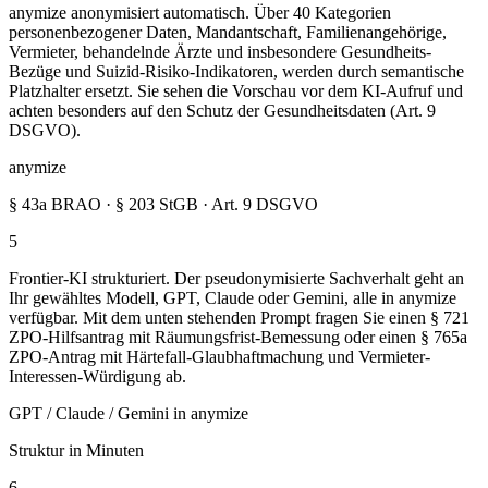
anymize anonymisiert automatisch. Über 40 Kategorien
personenbezogener Daten, Mandantschaft, Familienangehörige,
Vermieter, behandelnde Ärzte und insbesondere Gesundheits-
Bezüge und Suizid-Risiko-Indikatoren, werden durch semantische
Platzhalter ersetzt. Sie sehen die Vorschau vor dem KI-Aufruf und
achten besonders auf den Schutz der Gesundheitsdaten (Art. 9
DSGVO).
anymize
§ 43a BRAO · § 203 StGB · Art. 9 DSGVO
5
Frontier-KI strukturiert. Der pseudonymisierte Sachverhalt geht an
Ihr gewähltes Modell, GPT, Claude oder Gemini, alle in anymize
verfügbar. Mit dem unten stehenden Prompt fragen Sie einen § 721
ZPO-Hilfsantrag mit Räumungsfrist-Bemessung oder einen § 765a
ZPO-Antrag mit Härtefall-Glaubhaftmachung und Vermieter-
Interessen-Würdigung ab.
GPT / Claude / Gemini in anymize
Struktur in Minuten
6