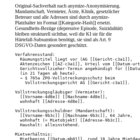
Original-Sachverhalt nach anymize-Anonymisierung.
Mandantschaft, Vermieter, Ärzte, Klinik, gesetzlicher
Betreuer und alle Adressen sind durch anymize-
Platzhalter im Format [[Kategorie-Hash]] ersetzt.
Gesundheits-Bezüge (depressive Episode, Suizidalität)
bleiben strukturell sichtbar, weil die KI sie für die
Härtefall-Subsumtion benötigt, sie sind als Art. 9
DSGVO-Daten gesondert geschützt.
Verfahrensstand:

  Räumungstitel liegt vor (AG [[Gericht-c3a1]],

  Aktenzeichen [[AZ-c3a1]], Urteil vom [[Datum-urt
  Gerichtsvollzieher-Termin angekündigt für [[Datu
  (in 21 Tagen ab heute).

  → § 765a ZPO-Vollstreckungsschutz beim

    Vollstreckungsgericht AG [[Gericht-c3a1]].

Vollstreckungsgläubiger (Vermieter):

  [[Vorname-4d8e]] [[Nachname-4d8e]],

  wohnhaft [[Adresse-4d8e]].

Vollstreckungsschuldner (Mandantschaft):

  [[Vorname-9b3c]] [[Nachname-9b3c]], 64 Jahre,

  wohnhaft (= Mietobjekt) [[Adresse-9b3c]].

  Haushalt: alleinstehend.

Mietverhältnis:

  Mietbeginn [[Datum-mb01]], rund 18 Jahre Mietdau