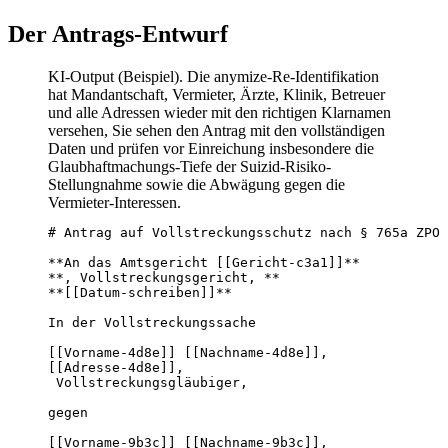
Der Antrags-Entwurf
KI-Output (Beispiel). Die anymize-Re-Identifikation
hat Mandantschaft, Vermieter, Ärzte, Klinik, Betreuer
und alle Adressen wieder mit den richtigen Klarnamen
versehen, Sie sehen den Antrag mit den vollständigen
Daten und prüfen vor Einreichung insbesondere die
Glaubhaftmachungs-Tiefe der Suizid-Risiko-
Stellungnahme sowie die Abwägung gegen die
Vermieter-Interessen.
# Antrag auf Vollstreckungsschutz nach § 765a ZPO

**An das Amtsgericht [[Gericht-c3a1]]**

**, Vollstreckungsgericht, **

**[[Datum-schreiben]]**

In der Vollstreckungssache

[[Vorname-4d8e]] [[Nachname-4d8e]],

[[Adresse-4d8e]],

 Vollstreckungsgläubiger,

gegen

[[Vorname-9b3c]] [[Nachname-9b3c]],
