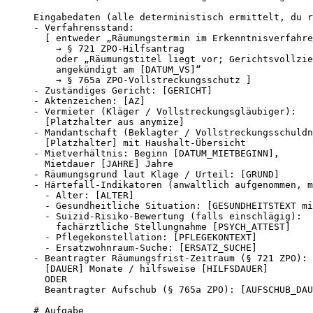
Eingabedaten (alle deterministisch ermittelt, du r
- Verfahrensstand:

  [ entweder „Räumungstermin im Erkenntnisverfahre
    → § 721 ZPO-Hilfsantrag

    oder „Räumungstitel liegt vor; Gerichtsvollzie
    angekündigt am [DATUM_VS]“

    → § 765a ZPO-Vollstreckungsschutz ]

- Zuständiges Gericht: [GERICHT]

- Aktenzeichen: [AZ]

- Vermieter (Kläger / Vollstreckungsgläubiger):

  [Platzhalter aus anymize]

- Mandantschaft (Beklagter / Vollstreckungsschuldn
  [Platzhalter] mit Haushalt-Übersicht

- Mietverhältnis: Beginn [DATUM_MIETBEGINN],

  Mietdauer [JAHRE] Jahre

- Räumungsgrund laut Klage / Urteil: [GRUND]

- Härtefall-Indikatoren (anwaltlich aufgenommen, m
  - Alter: [ALTER]

  - Gesundheitliche Situation: [GESUNDHEITSTEXT mi
  - Suizid-Risiko-Bewertung (falls einschlägig):

    fachärztliche Stellungnahme [PSYCH_ATTEST]

  - Pflegekonstellation: [PFLEGEKONTEXT]

  - Ersatzwohnraum-Suche: [ERSATZ_SUCHE]

- Beantragter Räumungsfrist-Zeitraum (§ 721 ZPO):

  [DAUER] Monate / hilfsweise [HILFSDAUER]

  ODER

  Beantragter Aufschub (§ 765a ZPO): [AUFSCHUB_DAU
# Aufgabe
