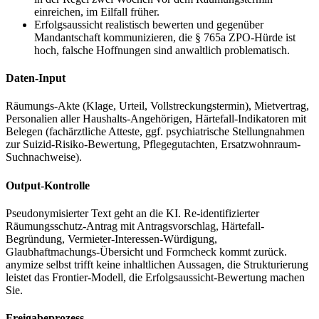
einreichen, im Eilfall früher.
Erfolgsaussicht realistisch bewerten und gegenüber
Mandantschaft kommunizieren, die § 765a ZPO-Hürde ist
hoch, falsche Hoffnungen sind anwaltlich problematisch.
Daten-Input
Räumungs-Akte (Klage, Urteil, Vollstreckungstermin), Mietvertrag,
Personalien aller Haushalts-Angehörigen, Härtefall-Indikatoren mit
Belegen (fachärztliche Atteste, ggf. psychiatrische Stellungnahmen
zur Suizid-Risiko-Bewertung, Pflegegutachten, Ersatzwohnraum-
Suchnachweise).
Output-Kontrolle
Pseudonymisierter Text geht an die KI. Re-identifizierter
Räumungsschutz-Antrag mit Antrag­svorschlag, Härtefall-
Begründung, Vermieter-Interessen-Würdigung,
Glaubhaftmachungs-Übersicht und Form­check kommt zurück.
anymize selbst trifft keine inhaltlichen Aussagen, die Strukturierung
leistet das Frontier-Modell, die Erfolgsaussicht-Bewertung machen
Sie.
Freigabeprozess