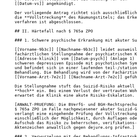
[[Datum-vs]] angekündigt.

Der vorliegende Antrag richtet sich ausschließlich
die **Vollstreckung** des Räumungstitels; das Erke
verfahren ist abgeschlossen.

## II. Härtefall nach § 765a ZPO

### 1. Schwere psychische Erkrankung mit akuter Su
[[Vorname-9b3c]] [[Nachname-9b3c]] leidet ausweisl
fachärztlichen Stellungnahme der psychiatrischen K
[[Adresse-klinik]] vom [[Datum-psych]] (Anlage 1) 
schweren depressiven Episode mit psychotischen Sym
und befindet sich in einer laufenden teil-/station
Behandlung. Die Behandlung wird von der Fachärztin

[[Vorname-Arzt-7e2c]] [[Nachname-Arzt-7e2c]] gefüh
Die Stellungnahme stuft das Suizid-Risiko aktuell 
**hoch** ein. Bei einem Verlust der vertrauten Woh
erwartet die Klinik eine akute Risiko-Eskalation.

[ANWALT-PRUEFUNG: Die BVerfG- und BGH-Rechtsprechu
§ 765a ZPO im Falle nachgewiesener akuter Suizid-G
verlangt eine eingehende Prüfung der Vollstreckung

einschließlich der Möglichkeit, durch Auflagen ode
Aufschub das Risiko zu beherrschen, verifikations-
Aktenzeichen anwaltlich gegen dejure.org prüfen.]

### 2. Verwurzelung mit der Behandlungs-Infrastruk