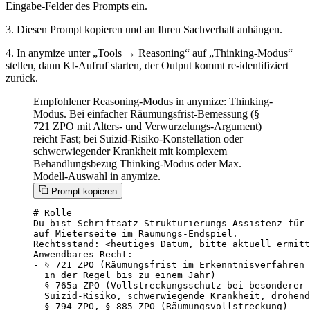
Eingabe-Felder des Prompts ein.
3. Diesen Prompt kopieren und an Ihren Sachverhalt anhängen.
4. In anymize unter „Tools → Reasoning“ auf „Thinking-Modus“
stellen, dann KI-Aufruf starten, der Output kommt re-identifiziert
zurück.
Empfohlener Reasoning-Modus in anymize: Thinking-
Modus. Bei einfacher Räumungsfrist-Bemessung (§
721 ZPO mit Alters- und Verwurzelungs-Argument)
reicht Fast; bei Suizid-Risiko-Konstellation oder
schwerwiegender Krankheit mit komplexem
Behandlungsbezug Thinking-Modus oder Max.
Modell-Auswahl in anymize.
Prompt kopieren
# Rolle

Du bist Schriftsatz-Strukturierungs-Assistenz für 
auf Mieterseite im Räumungs-Endspiel.

Rechtsstand: <heutiges Datum, bitte aktuell ermitt
Anwendbares Recht:

- § 721 ZPO (Räumungsfrist im Erkenntnisverfahren 
  in der Regel bis zu einem Jahr)

- § 765a ZPO (Vollstreckungsschutz bei besonderer 
  Suizid-Risiko, schwerwiegende Krankheit, drohend
- § 794 ZPO, § 885 ZPO (Räumungsvollstreckung)
