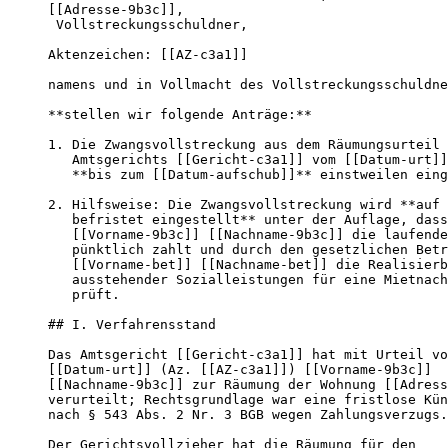
[[Adresse-9b3c]],

 Vollstreckungsschuldner,

Aktenzeichen: [[AZ-c3a1]]

namens und in Vollmacht des Vollstreckungsschuldne
**stellen wir folgende Anträge:**

1. Die Zwangsvollstreckung aus dem Räumungsurteil 
   Amtsgerichts [[Gericht-c3a1]] vom [[Datum-urt]]
   **bis zum [[Datum-aufschub]]** einstweilen eing
2. Hilfsweise: Die Zwangsvollstreckung wird **auf 
   befristet eingestellt** unter der Auflage, dass

   [[Vorname-9b3c]] [[Nachname-9b3c]] die laufende
   pünktlich zahlt und durch den gesetzlichen Betr
   [[Vorname-bet]] [[Nachname-bet]] die Realisierb
   ausstehender Sozialleistungen für eine Mietnach
   prüft.

## I. Verfahrensstand

Das Amtsgericht [[Gericht-c3a1]] hat mit Urteil vo
[[Datum-urt]] (Az. [[AZ-c3a1]]) [[Vorname-9b3c]]

[[Nachname-9b3c]] zur Räumung der Wohnung [[Adress
verurteilt; Rechtsgrundlage war eine fristlose Kün
nach § 543 Abs. 2 Nr. 3 BGB wegen Zahlungsverzugs.

Der Gerichtsvollzieher hat die Räumung für den
