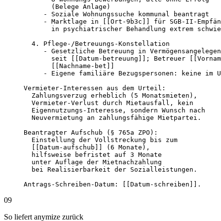
       (Belege Anlage)

     - Soziale Wohnungssuche kommunal beantragt

     - Marktlage in [[Ort-9b3c]] für SGB-II-Empfän
       in psychiatrischer Behandlung extrem schwie
  4. Pflege-/Betreuungs-Konstellation

     - Gesetzliche Betreuung in Vermögensangelegen
       seit [[Datum-betreuung]]; Betreuer [[Vornam
       [[Nachname-bet]]

     - Eigene familiäre Bezugspersonen: keine im U
Vermieter-Interessen aus dem Urteil:

  Zahlungsverzug erheblich (5 Monatsmieten),

  Vermieter-Verlust durch Mietausfall, kein

  Eigennutzungs-Interesse, sondern Wunsch nach

  Neuvermietung an zahlungsfähige Mietpartei.

Beantragter Aufschub (§ 765a ZPO):

  Einstellung der Vollstreckung bis zum

  [[Datum-aufschub]] (6 Monate),

  hilfsweise befristet auf 3 Monate

  unter Auflage der Mietnachzahlung

  bei Realisierbarkeit der Sozialleistungen.

Antrags-Schreiben-Datum: [[Datum-schreiben]].
09
So liefert anymize zurück