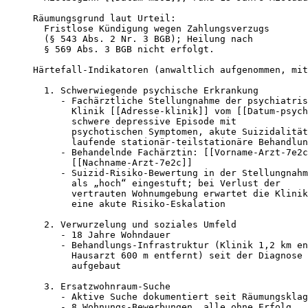
Räumungsgrund laut Urteil:

  Fristlose Kündigung wegen Zahlungsverzugs

  (§ 543 Abs. 2 Nr. 3 BGB); Heilung nach

  § 569 Abs. 3 BGB nicht erfolgt.

Härtefall-Indikatoren (anwaltlich aufgenommen, mit
  1. Schwerwiegende psychische Erkrankung

     - Fachärztliche Stellungnahme der psychiatris
       Klinik [[Adresse-klinik]] vom [[Datum-psych
       schwere depressive Episode mit

       psychotischen Symptomen, akute Suizidalität
       laufende stationär-teilstationäre Behandlun
     - Behandelnde Fachärztin: [[Vorname-Arzt-7e2c
       [[Nachname-Arzt-7e2c]]

     - Suizid-Risiko-Bewertung in der Stellungnahm
       als „hoch“ eingestuft; bei Verlust der

       vertrauten Wohnumgebung erwartet die Klinik

       eine akute Risiko-Eskalation

  2. Verwurzelung und soziales Umfeld

     - 18 Jahre Wohndauer

     - Behandlungs-Infrastruktur (Klinik 1,2 km en
       Hausarzt 600 m entfernt) seit der Diagnose 
       aufgebaut

  3. Ersatzwohnraum-Suche

     - Aktive Suche dokumentiert seit Räumungsklag
     - 8 Wohnungs-Bewerbungen, alle ohne Erfolg
