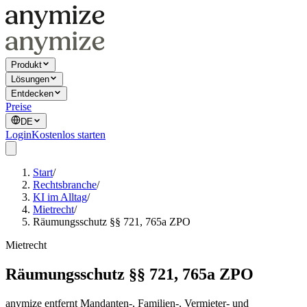
Produkt
Lösungen
Entdecken
Preise
DE
Login
Kostenlos starten
Start
/
Rechtsbranche
/
KI im Alltag
/
Mietrecht
/
Räumungsschutz §§ 721, 765a ZPO
Mietrecht
Räumungsschutz §§ 721, 765a ZPO
anymize entfernt Mandanten-, Familien-, Vermieter- und