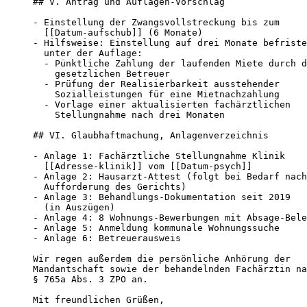
## V. Antrag und Auflagen-Vorschlag

- Einstellung der Zwangsvollstreckung bis zum

  [[Datum-aufschub]] (6 Monate)

- Hilfsweise: Einstellung auf drei Monate befriste
  unter der Auflage:

  - Pünktliche Zahlung der laufenden Miete durch d
    gesetzlichen Betreuer

  - Prüfung der Realisierbarkeit ausstehender

    Sozialleistungen für eine Mietnachzahlung

  - Vorlage einer aktualisierten fachärztlichen

    Stellungnahme nach drei Monaten

## VI. Glaubhaftmachung, Anlagenverzeichnis

- Anlage 1: Fachärztliche Stellungnahme Klinik

  [[Adresse-klinik]] vom [[Datum-psych]]

- Anlage 2: Hausarzt-Attest (folgt bei Bedarf nach

  Aufforderung des Gerichts)

- Anlage 3: Behandlungs-Dokumentation seit 2019

  (in Auszügen)

- Anlage 4: 8 Wohnungs-Bewerbungen mit Absage-Bele
- Anlage 5: Anmeldung kommunale Wohnungssuche

- Anlage 6: Betreuerausweis

Wir regen außerdem die persönliche Anhörung der

Mandantschaft sowie der behandelnden Fachärztin na
§ 765a Abs. 3 ZPO an.

Mit freundlichen Grüßen,
