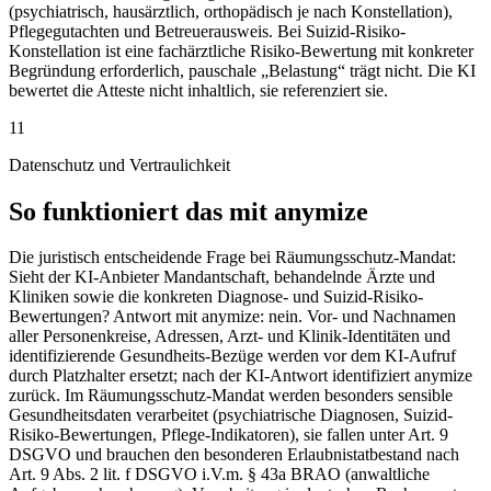
(psychiatrisch, hausärztlich, orthopädisch je nach Konstellation),
Pflegegutachten und Betreuerausweis. Bei Suizid-Risiko-
Konstellation ist eine fachärztliche Risiko-Bewertung mit konkreter
Begründung erforderlich, pauschale „Belastung“ trägt nicht. Die KI
bewertet die Atteste nicht inhaltlich, sie referenziert sie.
11
Datenschutz und Vertraulichkeit
So funktioniert das mit anymize
Die juristisch entscheidende Frage bei Räumungsschutz-Mandat:
Sieht der KI-Anbieter Mandantschaft, behandelnde Ärzte und
Kliniken sowie die konkreten Diagnose- und Suizid-Risiko-
Bewertungen? Antwort mit anymize: nein. Vor- und Nachnamen
aller Personenkreise, Adressen, Arzt- und Klinik-Identitäten und
identifizierende Gesundheits-Bezüge werden vor dem KI-Aufruf
durch Platzhalter ersetzt; nach der KI-Antwort identifiziert anymize
zurück. Im Räumungsschutz-Mandat werden besonders sensible
Gesundheitsdaten verarbeitet (psychiatrische Diagnosen, Suizid-
Risiko-Bewertungen, Pflege-Indikatoren), sie fallen unter Art. 9
DSGVO und brauchen den besonderen Erlaubnistatbestand nach
Art. 9 Abs. 2 lit. f DSGVO i.V.m. § 43a BRAO (anwaltliche