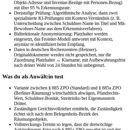
Objekt-Adresse und Inventar-Bezüge mit Personen-Bezug)
mit über 95 % Erkennungsrate.
Dreistufige Prüfung: Algorithmische Analyse, dann zwei
spezialisierte KI-Prüfungen mit Kontext-Verständnis (z. B.
Unterscheidung zwischen Schuldner-Name im Titel und Mit-
Bewohner-Name aus dem Erkenntnisverfahren).
Bidirektionale Anonymisierung: Platzhalter werden
eingesetzt, das Frontier-Modell antwortet mit Kontext,
anymize re-identifiziert beim Empfang.
Daten in deutschen Rechenzentren (Hetzner).
Originaldokumente werden nicht gespeichert, nur die
Zuordnung Platzhalter ↔ Klarname, mit Aufbewahrungsfrist
nach deiner Wahl von 24 Stunden bis unbegrenzt.
Was du als Anwält:in tust
Variante zwischen § 885 ZPO (Standard) und § 885a ZPO
(Berliner-Räumung) wirtschaftlich abwägen, Pfandrechts-
Wert, Schuldner-Bonität, Streitrisiko bei Eigentumstreit
Dritter.
Zuständigen Gerichtsvollzieher ermitteln, die Zuständigkeit
richtet sich nach dem Belegenheits-Bezirk des
Räumungsobjekts.
Vollstreckungs-Termin so legen, dass die dreiwöchige
Ankündigungs-Frist nach § 885a ZPO gewahrt ist und der