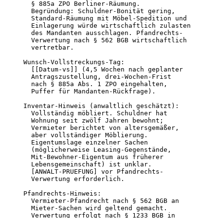
  § 885a ZPO Berliner-Räumung.

  Begründung: Schuldner-Bonität gering,

  Standard-Räumung mit Möbel-Spedition und

  Einlagerung würde wirtschaftlich zulasten

  des Mandanten ausschlagen. Pfandrechts-

  Verwertung nach § 562 BGB wirtschaftlich

  vertretbar.

Wunsch-Vollstreckungs-Tag:

  [[Datum-vs]] (4,5 Wochen nach geplanter

  Antragszustellung, drei-Wochen-Frist

  nach § 885a Abs. 1 ZPO eingehalten,

  Puffer für Mandanten-Rückfrage).

Inventar-Hinweis (anwaltlich geschätzt):

  Vollständig möbliert. Schuldner hat

  Wohnung seit zwölf Jahren bewohnt;

  Vermieter berichtet von altersgemäßer,

  aber vollständiger Möblierung.

  Eigentumslage einzelner Sachen

  (möglicherweise Leasing-Gegenstände,

  Mit-Bewohner-Eigentum aus früherer

  Lebensgemeinschaft) ist unklar.

  [ANWALT-PRUEFUNG] vor Pfandrechts-

  Verwertung erforderlich.

Pfandrechts-Hinweis:

  Vermieter-Pfandrecht nach § 562 BGB an

  Mieter-Sachen wird geltend gemacht.

  Verwertung erfolgt nach § 1233 BGB in
