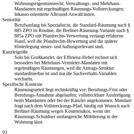
Wohnungseigentumsrecht; Verwaltungs- und Mehrhaus-
Mandanten mit regelmäßigen Räumungs-Vollstreckungen;
Inkasso-orientierte Allround-Anwält:innen.
Seniorität
Berufsanfang bis Spezialist:in, die Standard-Räumung nach §
885 ZPO ist Routine, die Berliner-Räumung-Variante nach §
885a ZPO mit Pfandrechts-Verwertung verlangt erfahrene
Hand, weil die Pfandrechts-Bewertung und die spätere
Hinterlegung steuer- und haftungsrelevant sind.
Kanzleigröße
Solo bis Großkanzlei, der Effizienz-Hebel rechnet sich
besonders bei Mehrhaus-Vermieter-Mandaten mit
regelmäßigen Räumungen, weil die Antrags-Struktur
standardisierbar ist und nur die Sachverhalts-Variablen
wechseln.
Spezifische Kontexte
Räumungsurteil liegt rechtskräftig vor; Berufungs-Frist oder
Berufungs-Annahme abgelaufen; vollstreckbare Ausfertigung
beim Mandanten oder bei der Kanzlei angekommen. Mandant
fragt nach dem Vollstreckungs-Pfad, häufig mit Wunsch nach
Berliner-Räumung wegen Kostenrisikos, wenn der
Räumungs-Schuldner umfangreiche Möblierung in der
Wohnung lässt.
03