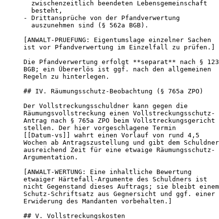
  zwischenzeitlich beendeten Lebensgemeinschaft

  besteht,

- Drittansprüche von der Pfandverwertung

  auszunehmen sind (§ 562a BGB).

[ANWALT-PRUEFUNG: Eigentumslage einzelner Sachen

ist vor Pfandverwertung im Einzelfall zu prüfen.]

Die Pfandverwertung erfolgt **separat** nach § 123
BGB; ein Übererlös ist ggf. nach den allgemeinen

Regeln zu hinterlegen.

## IV. Räumungsschutz-Beobachtung (§ 765a ZPO)

Der Vollstreckungsschuldner kann gegen die

Räumungsvollstreckung einen Vollstreckungsschutz-

Antrag nach § 765a ZPO beim Vollstreckungsgericht

stellen. Der hier vorgeschlagene Termin

[[Datum-vs]] wahrt einen Vorlauf von rund 4,5

Wochen ab Antragszustellung und gibt dem Schuldner

ausreichend Zeit für eine etwaige Räumungsschutz-

Argumentation.

[ANWALT-WERTUNG: Eine inhaltliche Bewertung

etwaiger Härtefall-Argumente des Schuldners ist

nicht Gegenstand dieses Auftrags; sie bleibt einem

Schutz-Schriftsatz aus Gegnersicht und ggf. einer

Erwiderung des Mandanten vorbehalten.]

## V. Vollstreckungskosten
