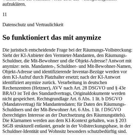
aufzuklären.
11
Datenschutz und Vertraulichkeit
So funktioniert das mit anymize
Die juristisch entscheidende Frage bei der Räumungs-Vollstreckung:
Sieht der KI-Anbieter den Vermieter-Mandanten, den Räumungs-
Schuldner, die Mit-Bewohner und die Objekt-Adresse? Antwort mit
anymize: nein. Mandanten-, Schuldner- und Mit-Bewohner-Namen,
Objekt-Adresse und identifizierende Inventar-Bezüge werden vor
dem KI-Aufruf durch Platzhalter ersetzt; nach der KI-Antwort
identifiziert anymize zurück. Verarbeitung in deutschen
Rechenzentren (Hetzner), AVV nach Art. 28 DSGVO und § 43e
BRAO ist Teil des Standardvertrags, Originaldokumente werden
nicht gespeichert. Rechtsgrundlage Art. 6 Abs. 1 lit. b DSGVO
(Mandatsvertrag) für Mandantendaten; für Daten des Räumungs-
Schuldners und der Mit-Bewohner Art. 6 Abs. 1 lit. f DSGVO
(berechtigtes Interesse an der Durchsetzung des Räumungstitels).
Die Klarnamen werden aus dem KI-Kontext gehalten, was § 203
StGB strukturell entlastet, gerade in der Vollstreckungsphase, in der
Schuldner-Identität und Wohnsitz besonders schutzbedürftig sind.