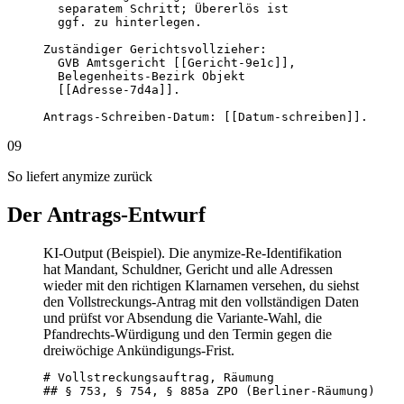
  separatem Schritt; Übererlös ist

  ggf. zu hinterlegen.

Zuständiger Gerichtsvollzieher:

  GVB Amtsgericht [[Gericht-9e1c]],

  Belegenheits-Bezirk Objekt

  [[Adresse-7d4a]].

Antrags-Schreiben-Datum: [[Datum-schreiben]].
09
So liefert anymize zurück
Der Antrags-Entwurf
KI-Output (Beispiel). Die anymize-Re-Identifikation
hat Mandant, Schuldner, Gericht und alle Adressen
wieder mit den richtigen Klarnamen versehen, du siehst
den Vollstreckungs-Antrag mit den vollständigen Daten
und prüfst vor Absendung die Variante-Wahl, die
Pfandrechts-Würdigung und den Termin gegen die
dreiwöchige Ankündigungs-Frist.
# Vollstreckungsauftrag, Räumung

## § 753, § 754, § 885a ZPO (Berliner-Räumung)
