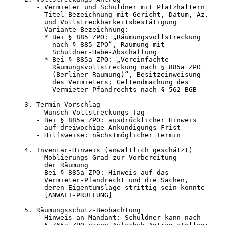
   - Vermieter und Schuldner mit Platzhaltern

   - Titel-Bezeichnung mit Gericht, Datum, Az.

     und Vollstreckbarkeitsbestätigung

   - Variante-Bezeichnung:

     * Bei § 885 ZPO: „Räumungsvollstreckung

       nach § 885 ZPO“, Räumung mit

       Schuldner-Habe-Abschaffung

     * Bei § 885a ZPO: „Vereinfachte

       Räumungsvollstreckung nach § 885a ZPO

       (Berliner-Räumung)“, Besitzeinweisung

       des Vermieters; Geltendmachung des

       Vermieter-Pfandrechts nach § 562 BGB

3. Termin-Vorschlag

   - Wunsch-Vollstreckungs-Tag

   - Bei § 885a ZPO: ausdrücklicher Hinweis

     auf dreiwöchige Ankündigungs-Frist

   - Hilfsweise: nächstmöglicher Termin

4. Inventar-Hinweis (anwaltlich geschätzt)

   - Möblierungs-Grad zur Vorbereitung

     der Räumung

   - Bei § 885a ZPO: Hinweis auf das

     Vermieter-Pfandrecht und die Sachen,

     deren Eigentumslage strittig sein könnte

     [ANWALT-PRUEFUNG]

5. Räumungsschutz-Beobachtung

   - Hinweis an Mandant: Schuldner kann nach
