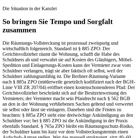
Die Situation in der Kanzlei
So bringen Sie Tempo und Sorgfalt
zusammen
Die Räumungs-Vollstreckung ist prozessual zweispurig und
wirtschaftlich folgenreich. Standard ist § 885 ZPO: Der
Gerichtsvollzieher räumt die Wohnung, schafft die Habe des
Schuldners ab und verwahrt sie auf Kosten des Gläubigers, Möbel-
Spedition und Einlagerungs-Kosten kann der Vermieter zwar vom
Schuldner verlangen, trägt sie aber faktisch oft selbst, weil der
Schuldner zahlungsunfähig ist. Die Berliner-Räumung-Variante
nach § 885a ZPO (mittlerweile gesetzlich kodifiziert nach der BGH-
Linie VIII ZR 207/04) eröffnet einen kostenschonenderen Pfad: Der
Gerichtsvollzieher beschränkt sich auf die Besitzeinweisung des
Vermieters; der Vermieter macht sein Pfandrecht nach § 562 BGB
an den in der Wohnung verbliebenen Sachen geltend und verwertet
sie selbst oder lässt sie einlagern. Daneben sind die Fristen zu
beachten: § 885a ZPO sieht eine dreiwöchige Ankündigung an den
Schuldner vor; bei § 885 ZPO ist die Ankündigung in der Praxis
ebenfalls Standard. § 765a ZPO bleibt ein Räumungsschutz-Risiko,
der Schuldner kann bis kurz vor dem Vollstreckungstermin einen
Aufschub-Antrag stellen. Wer das manuell strukturiert, sitzt 40–60