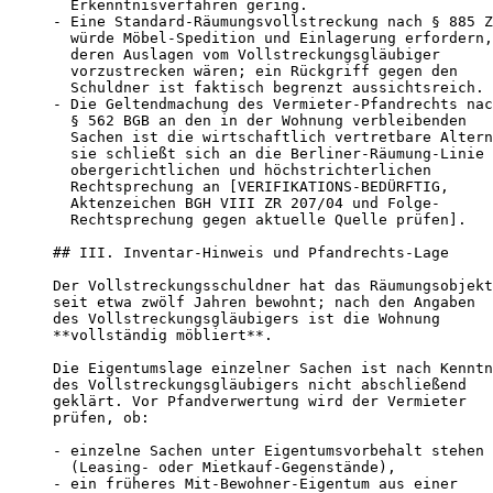
  Erkenntnisverfahren gering.

- Eine Standard-Räumungsvollstreckung nach § 885 Z
  würde Möbel-Spedition und Einlagerung erfordern,

  deren Auslagen vom Vollstreckungsgläubiger

  vorzustrecken wären; ein Rückgriff gegen den

  Schuldner ist faktisch begrenzt aussichtsreich.

- Die Geltendmachung des Vermieter-Pfandrechts nac
  § 562 BGB an den in der Wohnung verbleibenden

  Sachen ist die wirtschaftlich vertretbare Altern
  sie schließt sich an die Berliner-Räumung-Linie 
  obergerichtlichen und höchstrichterlichen

  Rechtsprechung an [VERIFIKATIONS-BEDÜRFTIG,

  Aktenzeichen BGH VIII ZR 207/04 und Folge-

  Rechtsprechung gegen aktuelle Quelle prüfen].

## III. Inventar-Hinweis und Pfandrechts-Lage

Der Vollstreckungsschuldner hat das Räumungsobjekt

seit etwa zwölf Jahren bewohnt; nach den Angaben

des Vollstreckungsgläubigers ist die Wohnung

**vollständig möbliert**.

Die Eigentumslage einzelner Sachen ist nach Kenntn
des Vollstreckungsgläubigers nicht abschließend

geklärt. Vor Pfandverwertung wird der Vermieter

prüfen, ob:

- einzelne Sachen unter Eigentumsvorbehalt stehen

  (Leasing- oder Mietkauf-Gegenstände),

- ein früheres Mit-Bewohner-Eigentum aus einer
