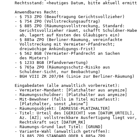
Rechtsstand: <heutiges Datum, bitte aktuell ermitt
Anwendbares Recht:

- § 753 ZPO (Beauftragung Gerichtsvollzieher)

- § 754 ZPO (Vollstreckungsauftrag)

- § 885 ZPO (Räumungsvollstreckung, Standard:

  Gerichtsvollzieher räumt, schafft Schuldner-Habe

  ab, lagert auf Kosten des Gläubigers ein)

- § 885a ZPO (Berliner-Räumung, vereinfachte

  Vollstreckung mit Vermieter-Pfandrecht;

  dreiwöchige Ankündigungs-Frist)

- § 562 BGB (Vermieter-Pfandrecht an Sachen

  des Mieters)

- § 1233 BGB (Pfandverwertung)

- § 765a ZPO (Räumungsschutz-Risiko aus

  Schuldner-Sicht, nur Beobachtung)

- BGH VIII ZR 207/04 (Linie zur Berliner-Räumung)

Eingabedaten (alle anwaltlich vorbereitet):

- Vermieter-Mandant: [Platzhalter aus anymize]

- Räumungsschuldner: [Platzhalter aus anymize]

- Mit-Bewohner (falls im Titel mitumfasst):

  [Platzhalter, sonst „keine“]

- Räumungsobjekt: [ADRESSE-PLATZHALTER]

- Titel: Urteil des [GERICHT] vom [DATUM_URTEIL],

  Az. [AZ]; vollstreckbare Ausfertigung liegt vor,

  Rechtskraft seit [DATUM_RK]

- Räumungs-Grund laut Titel: [GRUND]

- Variante-Wahl (anwaltlich getroffen):

  [§ 885 ZPO STANDARD ODER § 885a ZPO
