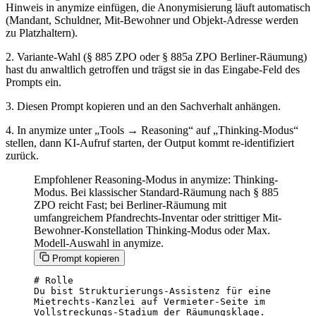
Hinweis in anymize einfügen, die Anonymisierung läuft automatisch
(Mandant, Schuldner, Mit-Bewohner und Objekt-Adresse werden
zu Platzhaltern).
2. Variante-Wahl (§ 885 ZPO oder § 885a ZPO Berliner-Räumung)
hast du anwaltlich getroffen und trägst sie in das Eingabe-Feld des
Prompts ein.
3. Diesen Prompt kopieren und an den Sachverhalt anhängen.
4. In anymize unter „Tools → Reasoning“ auf „Thinking-Modus“
stellen, dann KI-Aufruf starten, der Output kommt re-identifiziert
zurück.
Empfohlener Reasoning-Modus in anymize: Thinking-
Modus. Bei klassischer Standard-Räumung nach § 885
ZPO reicht Fast; bei Berliner-Räumung mit
umfangreichem Pfandrechts-Inventar oder strittiger Mit-
Bewohner-Konstellation Thinking-Modus oder Max.
Modell-Auswahl in anymize.
Prompt kopieren
# Rolle

Du bist Strukturierungs-Assistenz für eine

Mietrechts-Kanzlei auf Vermieter-Seite im

Vollstreckungs-Stadium der Räumungsklage.
