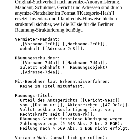
Original-Sachverhalt nach anymize-Anonymisierung.
Mandant, Schuldner, Gericht und Adressen sind durch
anymize-Platzhalter im Format [[Kategorie-Hash]]
ersetzt. Inventar- und Pfandrechts-Hinweise bleiben
strukturell sichtbar, weil die KI sie für die Berliner-
Räumung-Strukturierung benötigt.
Vermieter-Mandant:

  [[Vorname-2c8f]] [[Nachname-2c8f]],

  wohnhaft [[Adresse-2c8f]].

Räumungsschuldner:

  [[Vorname-7d4a]] [[Nachname-7d4a]],

  zuletzt wohnhaft (= Räumungsobjekt)

  [[Adresse-7d4a]].

Mit-Bewohner laut Erkenntnisverfahren:

  Keine im Titel mitumfasst.

Räumungs-Titel:

  Urteil des Amtsgerichts [[Gericht-9e1c]]

  vom [[Datum-urt]], Aktenzeichen [[AZ-9e1c]].

  Vollstreckbare Ausfertigung liegt vor;

  Rechtskraft seit [[Datum-rk]].

  Räumungs-Grund: fristlose Kündigung wegen

  Zahlungsverzugs (§ 543 Abs. 2 Nr. 3 BGB);

  Heilung nach § 569 Abs. 3 BGB nicht erfolgt.

Variante-Wahl (anwaltlich getroffen):
