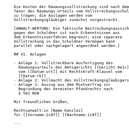
Die Kosten der Räumungsvollstreckung sind nach dem

Tenor des Räumungs-Urteils vom Vollstreckungsschul
zu tragen; die Auslagen werden vom

Vollstreckungsgläubiger zunächst vorgestreckt.

[ANWALT-WERTUNG: Die faktische Beitreibungsaussich
gegen den Schuldner ist nach Erkenntnissen aus

dem Erkenntnisverfahren begrenzt; eine separate

Vollstreckung in das Schuldner-Vermögen kann

parallel oder nachgelagert angeordnet werden.]

## VI. Anlagen

- Anlage 1: Vollstreckbare Ausfertigung des

  Räumungsurteils des Amtsgerichts [[Gericht-9e1c]
  vom [[Datum-urt]] mit Rechtskraft-Klausel vom

  [[Datum-rk]]

- Anlage 2: Vollmacht des Vollstreckungsgläubigers

- Anlage 3: Auszug aus dem Mietvertrag zur

  Begründung des Vermieter-Pfandrechts nach

  § 562 BGB

Mit freundlichen Grüßen,

Rechtsanwält:in [Name Kanzlei]

für [[Vorname-2c8f]] [[Nachname-2c8f]]

---
