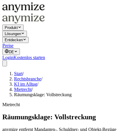
Produkt
Lösungen
Entdecken
Preise
DE
Login
Kostenlos starten
Start
/
Rechtsbranche
/
KI im Alltag
/
Mietrecht
/
Räumungsklage: Vollstreckung
Mietrecht
Räumungsklage: Vollstreckung
anymize entfernt Mandanten-, Schuldner- und Objekt-Bezüge