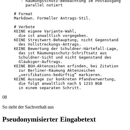
   - Räumungsschutz-Beobachtung im Postausgang

     parallel notiert

# Format

Markdown. Formeller Antrags-Stil.

# Verbote

KEINE eigene Variante-Wahl,

  die ist anwaltlich vorgegeben.

KEINE Streitwert-Behauptung, nicht Gegenstand

  des Vollstreckungs-Antrags.

KEINE Bewertung der Schuldner-Härtefall-Lage,

  das ist Räumungsschutz-Schriftsatz aus

  Schuldner-Sicht und nicht Gegenstand des

  Gläubiger-Auftrags.

KEINE BGH-Aktenzeichen erfinden, bei Zitation

  zur Berliner-Räumung Aktenzeichen

  „verifikations-bedürftig“ markieren.

KEINE Aussage zur konkreten Pfandverwertung,

  die folgt anwaltlich nach § 1233 BGB

  in einem separaten Schritt.
08
So sieht der Sachverhalt aus
Pseudonymisierter Eingabetext