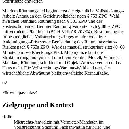
Schriftsätze entwerfen
Mit dem Räumungstitel beginnt erst die eigentliche Vollstreckungs-
Arbeit: Antrag an den Gerichtsvollzieher nach § 753 ZPO, Wahl
zwischen Standard-Räumung nach § 885 ZPO und der
kostenschonenden Berliner-Räumung-Variante nach § 885a ZPO
mit Vermieter-Pfandrecht (BGH VIII ZR 207/04), Bestimmung des
frühestmöglichen Vollstreckungs-Tages mit dreiwöchiger
Ankündigungs-Frist sowie Beobachtung des Räumungsschutz-
Risikos nach § 765a ZPO. Wer das manuell strukturiert, sitzt 40–60
Minuten am Vollstreckungs-Pfad. Mit anymize läuft die
Strukturierung anonymisiert durch ein Frontier-Modell, Vermieter-
Mandant, Räumungsschuldner und Objekt-Adresse verlassen das
Haus nicht. Die Vollstreckungs-Variante-Wahl entlastet, die
wirtschaftliche Abwägung bleibt anwaltliche Kernaufgabe.
02
Für wen passt das?
Zielgruppe und Kontext
Rolle
Mietrechts-Anwält:in mit Vermieter-Mandaten im
Vollstreckungs-Stadium; Fachanwält:in für Miet- und