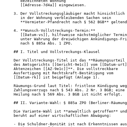
   bezeichneten Wohnung

   [[Adresse-7d4a]] eingewiesen.

3. Der Vollstreckungsgläubiger macht hinsichtlich 
   in der Wohnung verbleibenden Sachen sein

   **Vermieter-Pfandrecht nach § 562 BGB** geltend
4. **Wunsch-Vollstreckungs-Termin:**

   [[Datum-vs]], hilfsweise nächstmöglicher Termin

   unter Wahrung der dreiwöchigen Ankündigungs-Fri
   nach § 885a Abs. 1 ZPO.

## I. Titel und Vollstreckungs-Klausel

Der Vollstreckungs-Titel ist das **Räumungsurteil

des Amtsgerichts [[Gericht-9e1c]] vom [[Datum-urt]
Aktenzeichen [[AZ-9e1c]]**. Die vollstreckbare

Ausfertigung mit Rechtskraft-Bestätigung vom

[[Datum-rk]] ist beigefügt (Anlage 1).

Räumungs-Grund laut Titel: fristlose Kündigung weg
Zahlungsverzugs nach § 543 Abs. 2 Nr. 3 BGB; eine

Heilung nach § 569 Abs. 3 BGB ist nicht erfolgt.

## II. Variante-Wahl: § 885a ZPO (Berliner-Räumung
Die Variante-Wahl ist **anwaltlich getroffen** und

beruht auf einer wirtschaftlichen Abwägung:

- Die Schuldner-Bonität ist nach Erkenntnissen aus