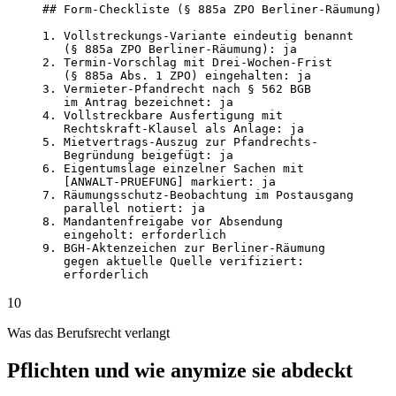
## Form-Checkliste (§ 885a ZPO Berliner-Räumung)

1. Vollstreckungs-Variante eindeutig benannt

   (§ 885a ZPO Berliner-Räumung): ja

2. Termin-Vorschlag mit Drei-Wochen-Frist

   (§ 885a Abs. 1 ZPO) eingehalten: ja

3. Vermieter-Pfandrecht nach § 562 BGB

   im Antrag bezeichnet: ja

4. Vollstreckbare Ausfertigung mit

   Rechtskraft-Klausel als Anlage: ja

5. Mietvertrags-Auszug zur Pfandrechts-

   Begründung beigefügt: ja

6. Eigentumslage einzelner Sachen mit

   [ANWALT-PRUEFUNG] markiert: ja

7. Räumungsschutz-Beobachtung im Postausgang

   parallel notiert: ja

8. Mandantenfreigabe vor Absendung

   eingeholt: erforderlich

9. BGH-Aktenzeichen zur Berliner-Räumung

   gegen aktuelle Quelle verifiziert:

   erforderlich
10
Was das Berufsrecht verlangt
Pflichten und wie anymize sie abdeckt