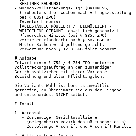
  BERLINER-RÄUMUNG]

- Wunsch-Vollstreckungs-Tag: [DATUM_VS]

  (frühestens drei Wochen nach Antragszustellung

  bei § 885a ZPO)

- Inventar-Hinweis:

  [VOLLSTÄNDIG MÖBLIERT / TEILMÖBLIERT /

  WEITGEHEND GERÄUMT, anwaltlich geschätzt]

- Pfandrechts-Hinweis (bei § 885a ZPO):

  Vermieter-Pfandrecht nach § 562 BGB an

  Mieter-Sachen wird geltend gemacht;

  Verwertung nach § 1233 BGB folgt separat.

# Aufgabe

Entwirf einen § 753 / § 754 ZPO-konformen

Vollstreckungsauftrag an den zuständigen

Gerichtsvollzieher mit klarer Variante-

Bezeichnung und allen Pflichtangaben.

Die Variante-Wahl ist bereits anwaltlich

getroffen, du übernimmst sie aus der Eingabe

und entscheidest NICHT selbst.

# Inhalt

1. Adressat

   - Zuständiger Gerichtsvollzieher

     (Belegenheits-Bezirk des Räumungsobjekts)

   - Zustellungs-Anschrift und Anschrift Kanzlei

2. Vollstreckungs-Antrag
