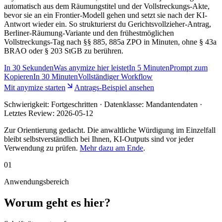
automatisch aus dem Räumungstitel und der Vollstreckungs-Akte,
bevor sie an ein Frontier-Modell gehen und setzt sie nach der KI-
Antwort wieder ein. So strukturierst du Gerichtsvollzieher-Antrag,
Berliner-Räumung-Variante und den frühestmöglichen
Vollstreckungs-Tag nach §§ 885, 885a ZPO in Minuten, ohne § 43a
BRAO oder § 203 StGB zu berühren.
In
30 Sekunden
Was anymize hier leistet
In
5 Minuten
Prompt zum
Kopieren
In
30 Minuten
Vollständiger Workflow
Mit anymize starten
Antrags-Beispiel ansehen
Schwierigkeit:
Fortgeschritten
· Datenklasse: Mandantendaten ·
Letztes Review:
2026-05-12
Zur Orientierung gedacht. Die anwaltliche Würdigung im Einzelfall
bleibt selbstverständlich bei Ihnen, KI-Outputs sind vor jeder
Verwendung zu prüfen.
Mehr dazu am Ende
.
01
Anwendungsbereich
Worum geht es hier?