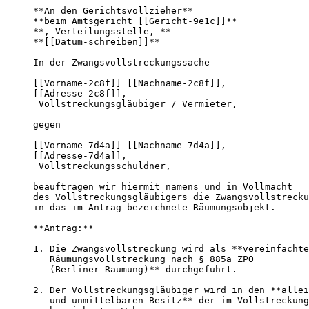
**An den Gerichtsvollzieher**

**beim Amtsgericht [[Gericht-9e1c]]**

**, Verteilungsstelle, **

**[[Datum-schreiben]]**

In der Zwangsvollstreckungssache

[[Vorname-2c8f]] [[Nachname-2c8f]],

[[Adresse-2c8f]],

 Vollstreckungsgläubiger / Vermieter,

gegen

[[Vorname-7d4a]] [[Nachname-7d4a]],

[[Adresse-7d4a]],

 Vollstreckungsschuldner,

beauftragen wir hiermit namens und in Vollmacht

des Vollstreckungsgläubigers die Zwangsvollstrecku
in das im Antrag bezeichnete Räumungsobjekt.

**Antrag:**

1. Die Zwangsvollstreckung wird als **vereinfachte

   Räumungsvollstreckung nach § 885a ZPO

   (Berliner-Räumung)** durchgeführt.

2. Der Vollstreckungsgläubiger wird in den **allei
   und unmittelbaren Besitz** der im Vollstreckung