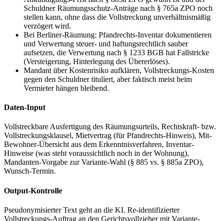
Schuldner Räumungsschutz-Anträge nach § 765a ZPO noch
stellen kann, ohne dass die Vollstreckung unverhältnismäßig
verzögert wird.
Bei Berliner-Räumung: Pfandrechts-Inventar dokumentieren
und Verwertung steuer- und haftungsrechtlich sauber
aufsetzen, die Verwertung nach § 1233 BGB hat Fallstricke
(Versteigerung, Hinterlegung des Übererlöses).
Mandant über Kostenrisiko aufklären, Vollstreckungs-Kosten
gegen den Schuldner tituliert, aber faktisch meist beim
Vermieter hängen bleibend.
Daten-Input
Vollstreckbare Ausfertigung des Räumungsurteils, Rechtskraft- bzw.
Vollstreckungsklausel, Mietvertrag (für Pfandrechts-Hinweis), Mit-
Bewohner-Übersicht aus dem Erkenntnisverfahren, Inventar-
Hinweise (was steht voraussichtlich noch in der Wohnung),
Mandanten-Vorgabe zur Variante-Wahl (§ 885 vs. § 885a ZPO),
Wunsch-Termin.
Output-Kontrolle
Pseudonymisierter Text geht an die KI. Re-identifizierter
Vollstreckungs-Auftrag an den Gerichtsvollzieher mit Variante-