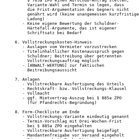
     § 765a ZPO einen Aufschub-Antrag stellen;

     Variante-Wahl und Termin so legen, dass

     die Frist-Argumentation des Gegners nicht

     genährt wird (keine unangemessen kurzfristige

     Ladung)

   - Keine eigene Bewertung der Schuldner-

     Härtefall-Argumente, das ist eigener

     Schriftsatz bei Bedarf

6. Vollstreckungskosten-Hinweis

   - Auslagen vom Vermieter vorzustrecken

   - Titelinhaltlicher Kostenausspruch gegen

     Schuldner; Beitreibung über getrennten

     Vollstreckungsauftrag möglich

   - [ANWALT-WERTUNG] zur faktischen

     Beitreibungsaussicht

7. Anlagen

   - Vollstreckbare Ausfertigung des Urteils

   - Rechtskraft- bzw. Vollstreckungs-Klausel

   - Vollmacht

   - ggf. Mietvertrag-Auszug bei § 885a ZPO

     (für Pfandrechts-Begründung)

8. Form-Checkliste am Ende

   - Vollstreckungs-Variante eindeutig genannt

   - Termin-Vorschlag mit Drei-Wochen-Frist

     bei § 885a ZPO eingehalten

   - Vollstreckbare Ausfertigung beigefügt

   - Mandantenfreigabe vor Versand eingeholt
