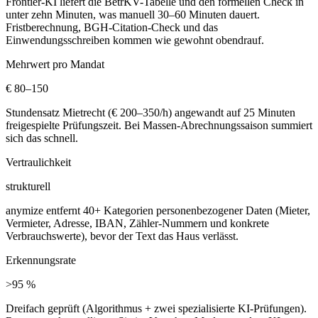
Frontier-KI liefert die BetrKV-Tabelle und den formellen Check in
unter zehn Minuten, was manuell 30–60 Minuten dauert.
Fristberechnung, BGH-Citation-Check und das
Einwendungsschreiben kommen wie gewohnt obendrauf.
Mehrwert pro Mandat
€ 80–150
Stundensatz Mietrecht (€ 200–350/h) angewandt auf 25 Minuten
freigespielte Prüfungszeit. Bei Massen-Abrechnungssaison summiert
sich das schnell.
Vertraulichkeit
strukturell
anymize entfernt 40+ Kategorien personenbezogener Daten (Mieter,
Vermieter, Adresse, IBAN, Zähler-Nummern und konkrete
Verbrauchswerte), bevor der Text das Haus verlässt.
Erkennungsrate
>95 %
Dreifach geprüft (Algorithmus + zwei spezialisierte KI-Prüfungen).