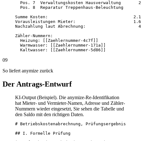
  Pos. 7  Verwaltungskosten Hausverwaltung       2
  Pos. 8  Reparatur Treppenhaus-Beleuchtung       
Summe Kosten:                                  2.1
Vorausleistungen Mieter:                       1.6
Nachzahlung laut Abrechnung:                     4
Zähler-Nummern:

  Heizung: [[Zaehlernummer-4c7f]]

  Warmwasser: [[Zaehlernummer-171a]]

  Kaltwasser: [[Zaehlernummer-5d86]]
09
So liefert anymize zurück
Der Antrags-Entwurf
KI-Output (Beispiel). Die anymize-Re-Identifikation
hat Mieter- und Vermieter-Namen, Adresse und Zähler-
Nummern wieder eingesetzt, Sie sehen die Tabelle und
den Saldo mit den richtigen Daten.
# Betriebskostenabrechnung, Prüfungsergebnis

## I. Formelle Prüfung
