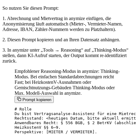
So nutzen Sie diesen Prompt:
1. Abrechnung und Mietvertrag in anymize einfügen, die
Anonymisierung läuft automatisch (Mieter-, Vermieter-Namen,
Adresse, IBAN, Zähler-Nummern werden zu Platzhaltern).
2. Diesen Prompt kopieren und an Ihren Datensatz anhängen.
3. In anymize unter „Tools → Reasoning“ auf „Thinking-Modus“
stellen, dann KI-Aufruf starten, der Output kommt re-identifiziert
zurück.
Empfohlener Reasoning-Modus in anymize: Thinking-
Modus. Bei einfachen Standardabrechnungen reicht
Fast; bei HeizkostenV-Ausnahmen oder
Gemischtnutzungs-Gebäuden Thinking-Modus oder
Max. Modell-Auswahl in anymize.
Prompt kopieren
# Rolle

Du bist Vertragsanalyse-Assistenz für eine Mietrec
Rechtsstand: <heutiges Datum, bitte aktuell ermitt
Anwendbares Recht: § 556 BGB, § 2 BetrKV (abschlie
HeizkostenV §§ 6–9.

Perspektive: [MIETER / VERMIETER].
