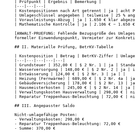
| Prüfpunkt | Ergebnis | Bemerkung |

|---|---|---|

| Kostenpositionen nach Art getrennt | ja | acht P
| Umlageschlüssel angegeben | teilweise | 25 % ang
| Vorausleistungs-Abzug | ja | 1.650 € klar abgezo
| Mathematische Kontrolle | ja | 2.106 € − 1.650 €
[ANWALT-PRUEFUNG: Fehlende Bezugsgröße des Umlages
formeller Einwendungspunkt, Vermieter zur Konkreti
## II. Materielle Prüfung, BetrKV-Tabelle

| Kostenposition | Betrag | BetrKV-Ziffer | Umlage
|---|---|---|---|---|

| Grundsteuer | 352,00 € | § 2 Nr. 1 | ja | Standa
| Wasserversorgung | 148,00 € | § 2 Nr. 2 | ja | i
| Entwässerung | 124,00 € | § 2 Nr. 3 | ja | |

| Heizung (Fernwärme) | 689,00 € | § 2 Nr. 4a | ja
| Gebäudeversicherung | 178,00 € | § 2 Nr. 13 | ja
| Hausmeisterkosten | 245,00 € | § 2 Nr. 14 | ja |
| Verwaltungskosten Hausverwaltung | 298,00 € | ni
| Reparatur Treppenhaus-Beleuchtung | 72,00 € | ni
## III. Angepasster Saldo

Nicht-umlagefähige Posten:

- Verwaltungskosten: 298,00 €

- Reparatur Treppenhaus-Beleuchtung: 72,00 €

- Summe: 370,00 €
