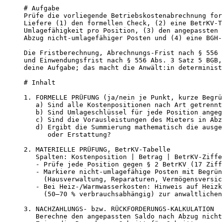
# Aufgabe

Prüfe die vorliegende Betriebskostenabrechnung for
Liefere (1) den formellen Check, (2) eine BetrKV-T
Umlagefähigkeit pro Position, (3) den angepassten 
Abzug nicht-umlagefähiger Posten und (4) eine BGH-
Die Fristberechnung, Abrechnungs-Frist nach § 556 
und Einwendungsfrist nach § 556 Abs. 3 Satz 5 BGB,
deine Aufgabe; das macht die Anwält:in determinist
# Inhalt

1. FORMELLE PRÜFUNG (ja/nein je Punkt, kurze Begrü
   a) Sind alle Kostenpositionen nach Art getrennt
   b) Sind Umlageschlüssel für jede Position angeg
   c) Sind die Vorausleistungen des Mieters in Abz
   d) Ergibt die Summierung mathematisch die ausge
      oder Erstattung?

2. MATERIELLE PRÜFUNG, BetrKV-Tabelle

   Spalten: Kostenposition | Betrag | BetrKV-Ziffe
   - Prüfe jede Position gegen § 2 BetrKV (17 Ziff
   - Markiere nicht-umlagefähige Posten mit Begrün
     (Hausverwaltung, Reparaturen, Vermögensversic
   - Bei Heiz-/Warmwasserkosten: Hinweis auf Heizk
     (50–70 % verbrauchsabhängig) zur anwaltlichen
3. NACHZAHLUNGS- bzw. RÜCKFORDERUNGS-KALKULATION

   Berechne den angepassten Saldo nach Abzug nicht