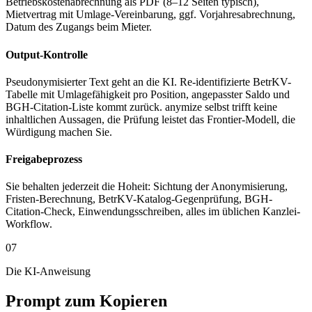
Betriebskostenabrechnung als PDF (8–12 Seiten typisch),
Mietvertrag mit Umlage-Vereinbarung, ggf. Vorjahresabrechnung,
Datum des Zugangs beim Mieter.
Output-Kontrolle
Pseudonymisierter Text geht an die KI. Re-identifizierte BetrKV-
Tabelle mit Umlagefähigkeit pro Position, angepasster Saldo und
BGH-Citation-Liste kommt zurück. anymize selbst trifft keine
inhaltlichen Aussagen, die Prüfung leistet das Frontier-Modell, die
Würdigung machen Sie.
Freigabeprozess
Sie behalten jederzeit die Hoheit: Sichtung der Anonymisierung,
Fristen-Berechnung, BetrKV-Katalog-Gegenprüfung, BGH-
Citation-Check, Einwendungsschreiben, alles im üblichen Kanzlei-
Workflow.
07
Die KI-Anweisung
Prompt zum Kopieren