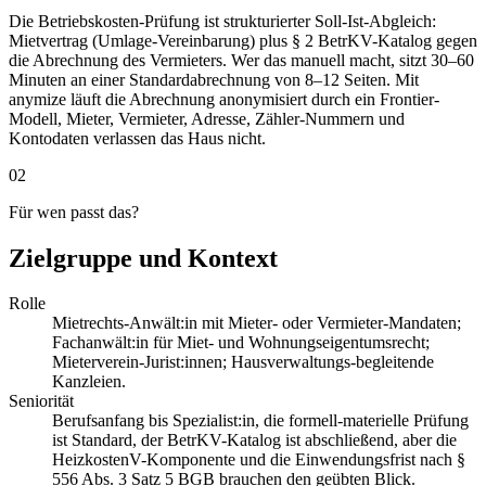
Die Betriebskosten-Prüfung ist strukturierter Soll-Ist-Abgleich:
Mietvertrag (Umlage-Vereinbarung) plus § 2 BetrKV-Katalog gegen
die Abrechnung des Vermieters. Wer das manuell macht, sitzt 30–60
Minuten an einer Standardabrechnung von 8–12 Seiten. Mit
anymize läuft die Abrechnung anonymisiert durch ein Frontier-
Modell, Mieter, Vermieter, Adresse, Zähler-Nummern und
Kontodaten verlassen das Haus nicht.
02
Für wen passt das?
Zielgruppe und Kontext
Rolle
Mietrechts-Anwält:in mit Mieter- oder Vermieter-Mandaten;
Fachanwält:in für Miet- und Wohnungseigentumsrecht;
Mieterverein-Jurist:innen; Hausverwaltungs-begleitende
Kanzleien.
Seniorität
Berufsanfang bis Spezialist:in, die formell-materielle Prüfung
ist Standard, der BetrKV-Katalog ist abschließend, aber die
HeizkostenV-Komponente und die Einwendungsfrist nach §
556 Abs. 3 Satz 5 BGB brauchen den geübten Blick.