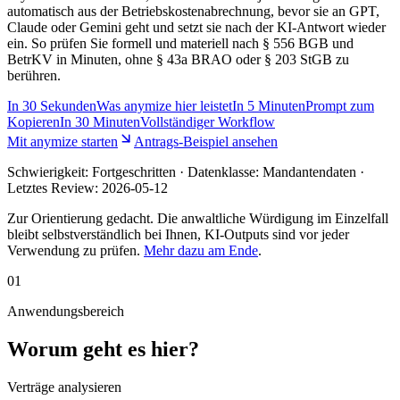
automatisch aus der Betriebskostenabrechnung, bevor sie an GPT,
Claude oder Gemini geht und setzt sie nach der KI-Antwort wieder
ein. So prüfen Sie formell und materiell nach § 556 BGB und
BetrKV in Minuten, ohne § 43a BRAO oder § 203 StGB zu
berühren.
In
30 Sekunden
Was anymize hier leistet
In
5 Minuten
Prompt zum
Kopieren
In
30 Minuten
Vollständiger Workflow
Mit anymize starten
Antrags-Beispiel ansehen
Schwierigkeit:
Fortgeschritten
· Datenklasse: Mandantendaten ·
Letztes Review:
2026-05-12
Zur Orientierung gedacht. Die anwaltliche Würdigung im Einzelfall
bleibt selbstverständlich bei Ihnen, KI-Outputs sind vor jeder
Verwendung zu prüfen.
Mehr dazu am Ende
.
01
Anwendungsbereich
Worum geht es hier?
Verträge analysieren