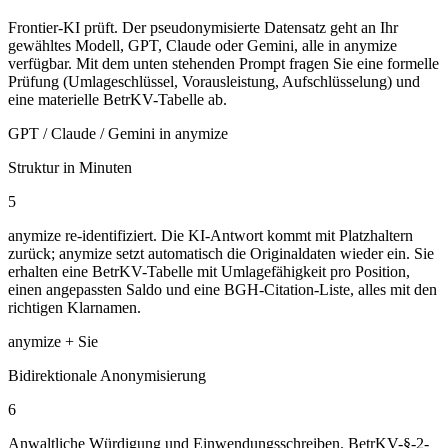
Frontier-KI prüft. Der pseudonymisierte Datensatz geht an Ihr
gewähltes Modell, GPT, Claude oder Gemini, alle in anymize
verfügbar. Mit dem unten stehenden Prompt fragen Sie eine formelle
Prüfung (Umlageschlüssel, Vorausleistung, Aufschlüsselung) und
eine materielle BetrKV-Tabelle ab.
GPT / Claude / Gemini in anymize
Struktur in Minuten
5
anymize re-identifiziert. Die KI-Antwort kommt mit Platzhaltern
zurück; anymize setzt automatisch die Originaldaten wieder ein. Sie
erhalten eine BetrKV-Tabelle mit Umlagefähigkeit pro Position,
einen angepassten Saldo und eine BGH-Citation-Liste, alles mit den
richtigen Klarnamen.
anymize + Sie
Bidirektionale Anonymisierung
6
Anwaltliche Würdigung und Einwendungsschreiben. BetrKV-§-2-