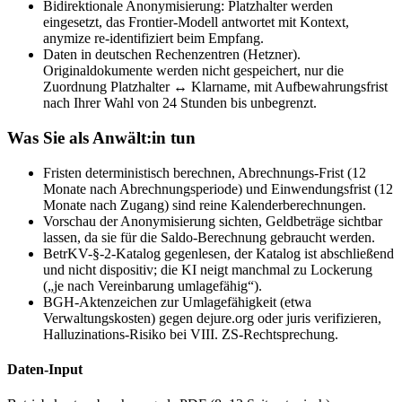
Bidirektionale Anonymisierung: Platzhalter werden
eingesetzt, das Frontier-Modell antwortet mit Kontext,
anymize re-identifiziert beim Empfang.
Daten in deutschen Rechenzentren (Hetzner).
Originaldokumente werden nicht gespeichert, nur die
Zuordnung Platzhalter ↔ Klarname, mit Aufbewahrungsfrist
nach Ihrer Wahl von 24 Stunden bis unbegrenzt.
Was Sie als Anwält:in tun
Fristen deterministisch berechnen, Abrechnungs-Frist (12
Monate nach Abrechnungsperiode) und Einwendungsfrist (12
Monate nach Zugang) sind reine Kalenderberechnungen.
Vorschau der Anonymisierung sichten, Geldbeträge sichtbar
lassen, da sie für die Saldo-Berechnung gebraucht werden.
BetrKV-§-2-Katalog gegenlesen, der Katalog ist abschließend
und nicht dispositiv; die KI neigt manchmal zu Lockerung
(„je nach Vereinbarung umlagefähig“).
BGH-Aktenzeichen zur Umlagefähigkeit (etwa
Verwaltungskosten) gegen dejure.org oder juris verifizieren,
Halluzinations-Risiko bei VIII. ZS-Rechtsprechung.
Daten-Input