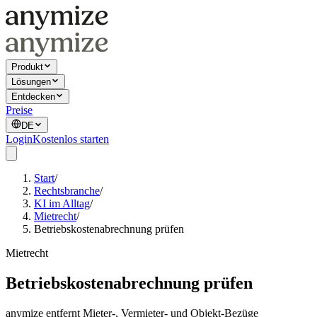
Produkt
Lösungen
Entdecken
Preise
DE
Login
Kostenlos starten
Start
/
Rechtsbranche
/
KI im Alltag
/
Mietrecht
/
Betriebskostenabrechnung prüfen
Mietrecht
Betriebskostenabrechnung prüfen
anymize entfernt Mieter-, Vermieter- und Objekt-Bezüge