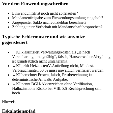
Vor dem Einwendungsschreiben
Einwendungsfrist noch nicht abgelaufen?
Mandantenfreigabe zum Einwendungsumfang eingeholt?
Angepasster Saldo nachvollziehbar berechnet?
Zahlung unter Vorbehalt mit Mandantschaft besprochen?
Typische Fehlermuster und wie anymize
gegensteuert
→
KI klassifiziert Verwaltungskosten als „je nach
Vereinbarung umlagefähig“, falsch, Hausverwalter-Vergütung
ist grundsätzlich nicht umlagefähig.
→
KI prüft HeizkostenV-Aufteilung nicht, Mindest-
Verbrauchsanteil 50 % muss anwaltlich verifiziert werden.
→
KI berechnet Fristen, falsch, Fristberechnung ist
deterministische Anwalts-Aufgabe.
→
KI nennt BGH-Aktenzeichen ohne Verifikation,
Halluzinations-Risiko bei VIII. ZS-Rechtsprechung sehr
hoch.
Hinweis
Eskalationspfad