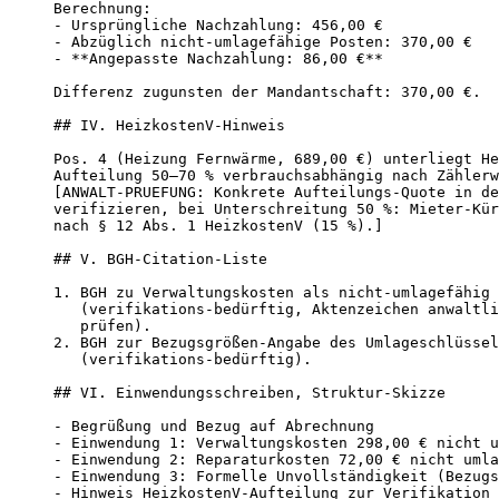
Berechnung:

- Ursprüngliche Nachzahlung: 456,00 €

- Abzüglich nicht-umlagefähige Posten: 370,00 €

- **Angepasste Nachzahlung: 86,00 €**

Differenz zugunsten der Mandantschaft: 370,00 €.

## IV. HeizkostenV-Hinweis

Pos. 4 (Heizung Fernwärme, 689,00 €) unterliegt He
Aufteilung 50–70 % verbrauchsabhängig nach Zählerw
[ANWALT-PRUEFUNG: Konkrete Aufteilungs-Quote in de
verifizieren, bei Unterschreitung 50 %: Mieter-Kür
nach § 12 Abs. 1 HeizkostenV (15 %).]

## V. BGH-Citation-Liste

1. BGH zu Verwaltungskosten als nicht-umlagefähig

   (verifikations-bedürftig, Aktenzeichen anwaltli
   prüfen).

2. BGH zur Bezugsgrößen-Angabe des Umlageschlüssel
   (verifikations-bedürftig).

## VI. Einwendungsschreiben, Struktur-Skizze

- Begrüßung und Bezug auf Abrechnung

- Einwendung 1: Verwaltungskosten 298,00 € nicht u
- Einwendung 2: Reparaturkosten 72,00 € nicht umla
- Einwendung 3: Formelle Unvollständigkeit (Bezugs
- Hinweis HeizkostenV-Aufteilung zur Verifikation
