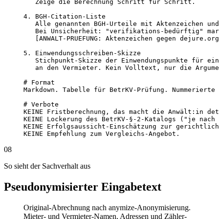
   Zeige die Berechnung Schritt für Schritt.

4. BGH-Citation-Liste

   Alle genannten BGH-Urteile mit Aktenzeichen und
   Bei Unsicherheit: "verifikations-bedürftig" mar
   [ANWALT-PRUEFUNG: Aktenzeichen gegen dejure.org
5. Einwendungsschreiben-Skizze

   Stichpunkt-Skizze der Einwendungspunkte für ein
   an den Vermieter. Kein Volltext, nur die Argume
# Format

Markdown. Tabelle für BetrKV-Prüfung. Nummerierte 
# Verbote

KEINE Fristberechnung, das macht die Anwält:in det
KEINE Lockerung des BetrKV-§-2-Katalogs ("je nach 
KEINE Erfolgsaussicht-Einschätzung zur gerichtlich
KEINE Empfehlung zum Vergleichs-Angebot.
08
So sieht der Sachverhalt aus
Pseudonymisierter Eingabetext
Original-Abrechnung nach anymize-Anonymisierung.
Mieter- und Vermieter-Namen, Adressen und Zähler-