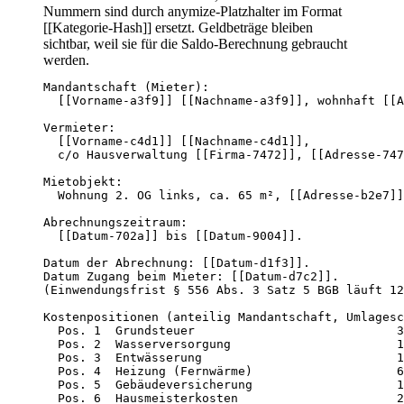
Nummern sind durch anymize-Platzhalter im Format
[[Kategorie-Hash]] ersetzt. Geldbeträge bleiben
sichtbar, weil sie für die Saldo-Berechnung gebraucht
werden.
Mandantschaft (Mieter):

  [[Vorname-a3f9]] [[Nachname-a3f9]], wohnhaft [[A
Vermieter:

  [[Vorname-c4d1]] [[Nachname-c4d1]],

  c/o Hausverwaltung [[Firma-7472]], [[Adresse-747
Mietobjekt:

  Wohnung 2. OG links, ca. 65 m², [[Adresse-b2e7]]
Abrechnungszeitraum:

  [[Datum-702a]] bis [[Datum-9004]].

Datum der Abrechnung: [[Datum-d1f3]].

Datum Zugang beim Mieter: [[Datum-d7c2]].

(Einwendungsfrist § 556 Abs. 3 Satz 5 BGB läuft 12
Kostenpositionen (anteilig Mandantschaft, Umlagesc
  Pos. 1  Grundsteuer                            3
  Pos. 2  Wasserversorgung                       1
  Pos. 3  Entwässerung                           1
  Pos. 4  Heizung (Fernwärme)                    6
  Pos. 5  Gebäudeversicherung                    1
  Pos. 6  Hausmeisterkosten                      2