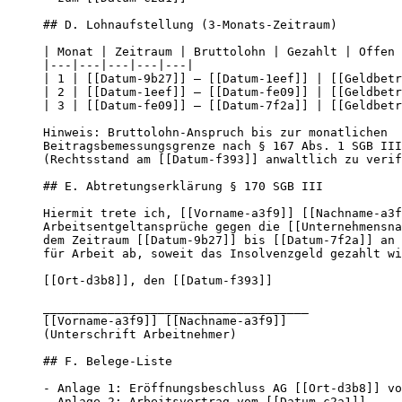
## D. Lohnaufstellung (3-Monats-Zeitraum)

| Monat | Zeitraum | Bruttolohn | Gezahlt | Offen 
|---|---|---|---|---|

| 1 | [[Datum-9b27]] – [[Datum-1eef]] | [[Geldbetr
| 2 | [[Datum-1eef]] – [[Datum-fe09]] | [[Geldbetr
| 3 | [[Datum-fe09]] – [[Datum-7f2a]] | [[Geldbetr
Hinweis: Bruttolohn-Anspruch bis zur monatlichen

Beitragsbemessungsgrenze nach § 167 Abs. 1 SGB III

(Rechtsstand am [[Datum-f393]] anwaltlich zu verif
## E. Abtretungserklärung § 170 SGB III

Hiermit trete ich, [[Vorname-a3f9]] [[Nachname-a3f
Arbeitsentgeltansprüche gegen die [[Unternehmensna
dem Zeitraum [[Datum-9b27]] bis [[Datum-7f2a]] an 
für Arbeit ab, soweit das Insolvenzgeld gezahlt wi
[[Ort-d3b8]], den [[Datum-f393]]

_____________________________________

[[Vorname-a3f9]] [[Nachname-a3f9]]

(Unterschrift Arbeitnehmer)

## F. Belege-Liste

- Anlage 1: Eröffnungsbeschluss AG [[Ort-d3b8]] vo
- Anlage 2: Arbeitsvertrag vom [[Datum-c2a1]]
