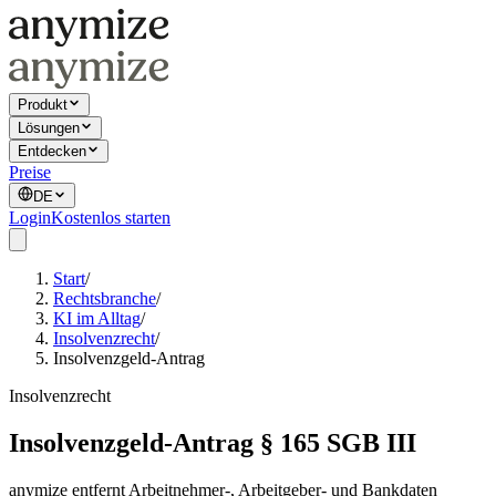
Produkt
Lösungen
Entdecken
Preise
DE
Login
Kostenlos starten
Start
/
Rechtsbranche
/
KI im Alltag
/
Insolvenzrecht
/
Insolvenzgeld-Antrag
Insolvenzrecht
Insolvenzgeld-Antrag § 165 SGB III
anymize entfernt Arbeitnehmer-, Arbeitgeber- und Bankdaten