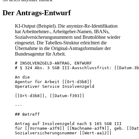
Der Antrags-Entwurf
KI-Output (Beispiel). Die anymize-Re-Identifikation
hat Arbeitnehmer-, Arbeitgeber-Namen, IBANs,
Sozialversicherungsnummern und Bruttolöhne wieder
eingesetzt. Die Tabellen-Struktur erleichtert die
Übernahme in die Original-Antragsformulare der
Bundesagentur für Arbeit.
# INSOLVENZGELD-ANTRAG, ENTWURF

# § 324 Abs. 3 SGB III-Ausschlussfrist: [[Datum-3b
An die

Agentur für Arbeit [[Ort-d3b8]]

Operativer Service Insolvenzgeld

[[Ort-d3b8]], [[Datum-f393]]

---

## Betreff

Antrag auf Insolvenzgeld nach § 165 SGB III

für [[Vorname-a3f9]] [[Nachname-a3f9]], geb. [[Dat
Sozialversicherungsnummer [[Wert-aa12]]
