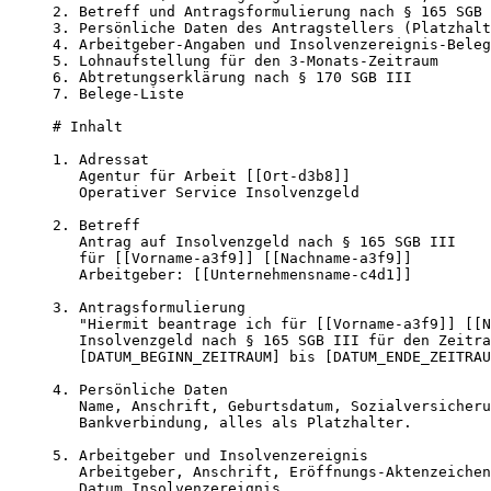
2. Betreff und Antragsformulierung nach § 165 SGB 
3. Persönliche Daten des Antragstellers (Platzhalt
4. Arbeitgeber-Angaben und Insolvenzereignis-Beleg

5. Lohnaufstellung für den 3-Monats-Zeitraum

6. Abtretungserklärung nach § 170 SGB III

7. Belege-Liste

# Inhalt

1. Adressat

   Agentur für Arbeit [[Ort-d3b8]]

   Operativer Service Insolvenzgeld

2. Betreff

   Antrag auf Insolvenzgeld nach § 165 SGB III

   für [[Vorname-a3f9]] [[Nachname-a3f9]]

   Arbeitgeber: [[Unternehmensname-c4d1]]

3. Antragsformulierung

   "Hiermit beantrage ich für [[Vorname-a3f9]] [[N
   Insolvenzgeld nach § 165 SGB III für den Zeitra
   [DATUM_BEGINN_ZEITRAUM] bis [DATUM_ENDE_ZEITRAU
4. Persönliche Daten

   Name, Anschrift, Geburtsdatum, Sozialversicheru
   Bankverbindung, alles als Platzhalter.

5. Arbeitgeber und Insolvenzereignis

   Arbeitgeber, Anschrift, Eröffnungs-Aktenzeichen
   Datum Insolvenzereignis.
