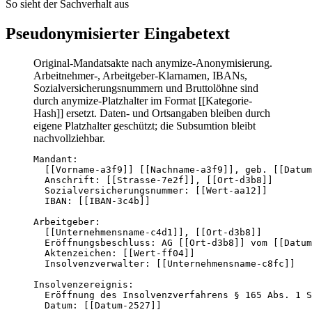
So sieht der Sachverhalt aus
Pseudonymisierter Eingabetext
Original-Mandatsakte nach anymize-Anonymisierung.
Arbeitnehmer-, Arbeitgeber-Klarnamen, IBANs,
Sozialversicherungsnummern und Bruttolöhne sind
durch anymize-Platzhalter im Format [[Kategorie-
Hash]] ersetzt. Daten- und Ortsangaben bleiben durch
eigene Platzhalter geschützt; die Subsumtion bleibt
nachvollziehbar.
Mandant:

  [[Vorname-a3f9]] [[Nachname-a3f9]], geb. [[Datum
  Anschrift: [[Strasse-7e2f]], [[Ort-d3b8]]

  Sozialversicherungsnummer: [[Wert-aa12]]

  IBAN: [[IBAN-3c4b]]

Arbeitgeber:

  [[Unternehmensname-c4d1]], [[Ort-d3b8]]

  Eröffnungsbeschluss: AG [[Ort-d3b8]] vom [[Datum
  Aktenzeichen: [[Wert-ff04]]

  Insolvenzverwalter: [[Unternehmensname-c8fc]]

Insolvenzereignis:

  Eröffnung des Insolvenzverfahrens § 165 Abs. 1 S
  Datum: [[Datum-2527]]
