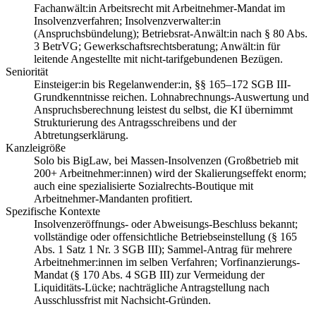
Fachanwält:in Arbeitsrecht mit Arbeitnehmer-Mandat im
Insolvenzverfahren; Insolvenzverwalter:in
(Anspruchsbündelung); Betriebsrat-Anwält:in nach § 80 Abs.
3 BetrVG; Gewerkschaftsrechtsberatung; Anwält:in für
leitende Angestellte mit nicht-tarifgebundenen Bezügen.
Seniorität
Einsteiger:in bis Regelanwender:in, §§ 165–172 SGB III-
Grundkenntnisse reichen. Lohnabrechnungs-Auswertung und
Anspruchsberechnung leistest du selbst, die KI übernimmt
Strukturierung des Antragsschreibens und der
Abtretungserklärung.
Kanzleigröße
Solo bis BigLaw, bei Massen-Insolvenzen (Großbetrieb mit
200+ Arbeitnehmer:innen) wird der Skalierungseffekt enorm;
auch eine spezialisierte Sozialrechts-Boutique mit
Arbeitnehmer-Mandanten profitiert.
Spezifische Kontexte
Insolvenzeröffnungs- oder Abweisungs-Beschluss bekannt;
vollständige oder offensichtliche Betriebseinstellung (§ 165
Abs. 1 Satz 1 Nr. 3 SGB III); Sammel-Antrag für mehrere
Arbeitnehmer:innen im selben Verfahren; Vorfinanzierungs-
Mandat (§ 170 Abs. 4 SGB III) zur Vermeidung der
Liquiditäts-Lücke; nachträgliche Antragstellung nach
Ausschlussfrist mit Nachsicht-Gründen.