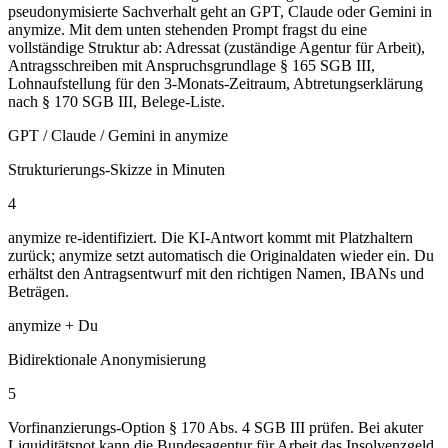
pseudonymisierte Sachverhalt geht an GPT, Claude oder Gemini in
anymize. Mit dem unten stehenden Prompt fragst du eine
vollständige Struktur ab: Adressat (zuständige Agentur für Arbeit),
Antragsschreiben mit Anspruchsgrundlage § 165 SGB III,
Lohnaufstellung für den 3-Monats-Zeitraum, Abtretungserklärung
nach § 170 SGB III, Belege-Liste.
GPT / Claude / Gemini in anymize
Strukturierungs-Skizze in Minuten
4
anymize re-identifiziert. Die KI-Antwort kommt mit Platzhaltern
zurück; anymize setzt automatisch die Originaldaten wieder ein. Du
erhältst den Antragsentwurf mit den richtigen Namen, IBANs und
Beträgen.
anymize + Du
Bidirektionale Anonymisierung
5
Vorfinanzierungs-Option § 170 Abs. 4 SGB III prüfen. Bei akuter
Liquiditätsnot kann die Bundesagentur für Arbeit das Insolvenzgeld