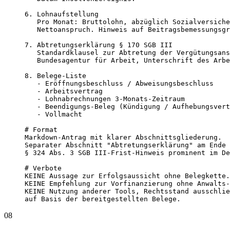
6. Lohnaufstellung

   Pro Monat: Bruttolohn, abzüglich Sozialversiche
   Nettoanspruch. Hinweis auf Beitragsbemessungsgr
7. Abtretungserklärung § 170 SGB III

   Standardklausel zur Abtretung der Vergütungsans
   Bundesagentur für Arbeit, Unterschrift des Arbe
8. Belege-Liste

   - Eröffnungsbeschluss / Abweisungsbeschluss

   - Arbeitsvertrag

   - Lohnabrechnungen 3-Monats-Zeitraum

   - Beendigungs-Beleg (Kündigung / Aufhebungsvert
   - Vollmacht

# Format

Markdown-Antrag mit klarer Abschnittsgliederung.

Separater Abschnitt "Abtretungserklärung" am Ende 
§ 324 Abs. 3 SGB III-Frist-Hinweis prominent im De
# Verbote

KEINE Aussage zur Erfolgsaussicht ohne Belegkette.

KEINE Empfehlung zur Vorfinanzierung ohne Anwalts-
KEINE Nutzung anderer Tools, Rechtsstand ausschlie
auf Basis der bereitgestellten Belege.
08