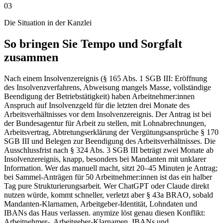
03
Die Situation in der Kanzlei
So bringen Sie Tempo und Sorgfalt
zusammen
Nach einem Insolvenzereignis (§ 165 Abs. 1 SGB III: Eröffnung
des Insolvenzverfahrens, Abweisung mangels Masse, vollständige
Beendigung der Betriebstätigkeit) haben Arbeitnehmer:innen
Anspruch auf Insolvenzgeld für die letzten drei Monate des
Arbeitsverhältnisses vor dem Insolvenzereignis. Der Antrag ist bei
der Bundesagentur für Arbeit zu stellen, mit Lohnabrechnungen,
Arbeitsvertrag, Abtretungserklärung der Vergütungsansprüche § 170
SGB III und Belegen zur Beendigung des Arbeitsverhältnisses. Die
Ausschlussfrist nach § 324 Abs. 3 SGB III beträgt zwei Monate ab
Insolvenzereignis, knapp, besonders bei Mandanten mit unklarer
Information. Wer das manuell macht, sitzt 20–45 Minuten je Antrag;
bei Sammel-Anträgen für 50 Arbeitnehmer:innen ist das ein halber
Tag pure Strukturierungsarbeit. Wer ChatGPT oder Claude direkt
nutzen würde, kommt schneller, verletzt aber § 43a BRAO, sobald
Mandanten-Klarnamen, Arbeitgeber-Identität, Lohndaten und
IBANs das Haus verlassen. anymize löst genau diesen Konflikt:
Arbeitnehmer-, Arbeitgeber-Klarnamen, IBANs und