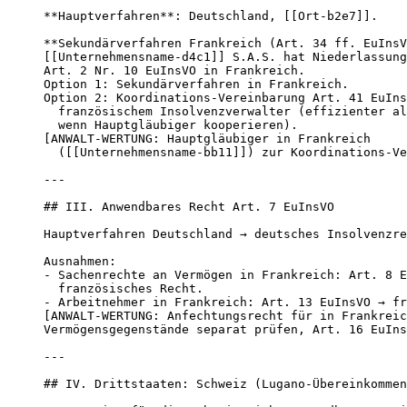
**Hauptverfahren**: Deutschland, [[Ort-b2e7]].

**Sekundärverfahren Frankreich (Art. 34 ff. EuInsV
[[Unternehmensname-d4c1]] S.A.S. hat Niederlassung
Art. 2 Nr. 10 EuInsVO in Frankreich.

Option 1: Sekundärverfahren in Frankreich.

Option 2: Koordinations-Vereinbarung Art. 41 EuIns
  französischem Insolvenzverwalter (effizienter al
  wenn Hauptgläubiger kooperieren).

[ANWALT-WERTUNG: Hauptgläubiger in Frankreich

  ([[Unternehmensname-bb11]]) zur Koordinations-Ve
---

## III. Anwendbares Recht Art. 7 EuInsVO

Hauptverfahren Deutschland → deutsches Insolvenzre
Ausnahmen:

- Sachenrechte an Vermögen in Frankreich: Art. 8 E
  französisches Recht.

- Arbeitnehmer in Frankreich: Art. 13 EuInsVO → fr
[ANWALT-WERTUNG: Anfechtungsrecht für in Frankreic
Vermögensgegenstände separat prüfen, Art. 16 EuIns
---

## IV. Drittstaaten: Schweiz (Lugano-Übereinkommen