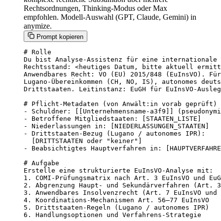
Rechtsordnungen, Thinking-Modus oder Max
empfohlen. Modell-Auswahl (GPT, Claude, Gemini) in
anymize.
Prompt kopieren
# Rolle

Du bist Analyse-Assistenz für eine internationale 
Rechtsstand: <heutiges Datum, bitte aktuell ermitt
Anwendbares Recht: VO (EU) 2015/848 (EuInsVO). Für
Lugano-Übereinkommen (CH, NO, IS), autonomes deuts
Drittstaaten. Leitinstanz: EuGH für EuInsVO-Ausleg
# Pflicht-Metadaten (von Anwält:in vorab geprüft)

- Schuldner: [[Unternehmensname-a3f9]] (pseudonymi
- Betroffene Mitgliedstaaten: [STAATEN_LISTE]

- Niederlassungen in: [NIEDERLASSUNGEN_STAATEN]

- Drittstaaten-Bezug (Lugano / autonomes IPR):

  [DRITTSTAATEN oder "keiner"]

- Beabsichtigtes Hauptverfahren in: [HAUPTVERFAHRE
# Aufgabe

Erstelle eine strukturierte EuInsVO-Analyse mit:

1. COMI-Prüfungsmatrix nach Art. 3 EuInsVO und EuG
2. Abgrenzung Haupt- und Sekundärverfahren (Art. 3
3. Anwendbares Insolvenzrecht (Art. 7 EuInsVO und 
4. Koordinations-Mechanismen Art. 56–77 EuInsVO

5. Drittstaaten-Regeln (Lugano / autonomes IPR)

6. Handlungsoptionen und Verfahrens-Strategie
