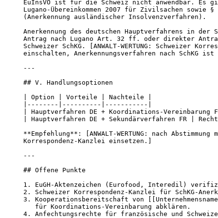
EuInsVO ist für die Schweiz nicht anwendbar. Es gi
Lugano-Übereinkommen 2007 für Zivilsachen sowie § 
(Anerkennung ausländischer Insolvenzverfahren).

Anerkennung des deutschen Hauptverfahrens in der S
Antrag nach Lugano Art. 32 ff. oder direkter Antra
Schweizer SchKG. [ANWALT-WERTUNG: Schweizer Korres
einschalten, Anerkennungsverfahren nach SchKG ist 
---

## V. Handlungsoptionen

| Option | Vorteile | Nachteile |

|--------|----------|-----------|

| Hauptverfahren DE + Koordinations-Vereinbarung F
| Hauptverfahren DE + Sekundärverfahren FR | Recht
**Empfehlung**: [ANWALT-WERTUNG: nach Abstimmung m
Korrespondenz-Kanzlei einsetzen.]

---

## Offene Punkte

1. EuGH-Aktenzeichen (Eurofood, Interedil) verifiz
2. Schweizer Korrespondenz-Kanzlei für SchKG-Anerk
3. Kooperationsbereitschaft von [[Unternehmensname
   für Koordinations-Vereinbarung abklären.

4. Anfechtungsrechte für französische und Schweize