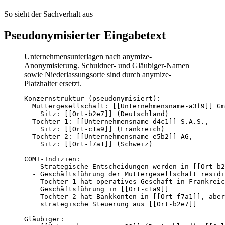
So sieht der Sachverhalt aus
Pseudonymisierter Eingabetext
Unternehmensunterlagen nach anymize-
Anonymisierung. Schuldner- und Gläubiger-Namen
sowie Niederlassungsorte sind durch anymize-
Platzhalter ersetzt.
Konzernstruktur (pseudonymisiert):

  Muttergesellschaft: [[Unternehmensname-a3f9]] Gm
    Sitz: [[Ort-b2e7]] (Deutschland)

  Tochter 1: [[Unternehmensname-d4c1]] S.A.S.,

    Sitz: [[Ort-c1a9]] (Frankreich)

  Tochter 2: [[Unternehmensname-e5b2]] AG,

    Sitz: [[Ort-f7a1]] (Schweiz)

COMI-Indizien:

  - Strategische Entscheidungen werden in [[Ort-b2
  - Geschäftsführung der Muttergesellschaft residi
  - Tochter 1 hat operatives Geschäft in Frankreic
    Geschäftsführung in [[Ort-c1a9]]

  - Tochter 2 hat Bankkonten in [[Ort-f7a1]], aber

    strategische Steuerung aus [[Ort-b2e7]]

Gläubiger:
