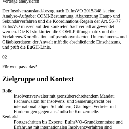
Verträge analysieren
Der Insolvenzauslandsbezug nach EuInsVO 2015/848 ist eine
Analyse-Aufgabe: COMI-Bestimmung, Abgrenzung Haupt- und
Sekundärverfahren und die Koordinations-Regeln der Art. 56–77
EuInsVO müssen auf den konkreten Sachverhalt angewendet
werden. Die KI strukturiert die COMI-Prüfungsmatrix und die
Verfahrens-Koordination auf pseudonymisierten Unternehmens- und
Gläubigerdaten; der Anwalt trifft die abschließende Einschätzung
und prüft die EuGH-Linie.
02
Für wen passt das?
Zielgruppe und Kontext
Rolle
Insolvenzverwalter mit grenzüberschreitendem Mandat;
Fachanwält:in für Insolvenz- und Sanierungsrecht bei
international tätigen Schuldnern; Gläubiger-Vertreter mit
Forderungen gegen ausländische Konzernteile.
Seniorität
Fortgeschritten bis Experte, EuInsVO-Grundkenntnisse und
Erfahrung mit internationalen Insolvenzverfahren sind