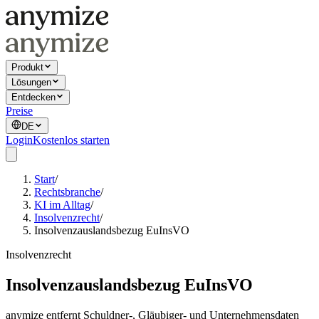
Produkt
Lösungen
Entdecken
Preise
DE
Login
Kostenlos starten
Start
/
Rechtsbranche
/
KI im Alltag
/
Insolvenzrecht
/
Insolvenzauslandsbezug EuInsVO
Insolvenzrecht
Insolvenzauslandsbezug EuInsVO
anymize entfernt Schuldner-, Gläubiger- und Unternehmensdaten