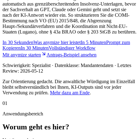
automatisch aus grenzüberschreitenden Insolvenz-Unterlagen, bevor
der Sachverhalt an GPT, Claude oder Gemini geht und setzt sie
nach der KI-Antwort wieder ein. So strukturieren Sie die COMI-
Bestimmung nach VO (EU) 2015/848, die Abgrenzung
Haupt-/Sekundärverfahren und die Koordination mit Nicht-EU-
Staaten (Lugano), ohne § 43a BRAO oder § 203 StGB zu berühren.
In
30 Sekunden
Was anymize hier leistet
In
5 Minuten
Prompt zum
Kopieren
In
30 Minuten
Vollständiger Workflow
Mit anymize starten
Antrags-Beispiel ansehen
Schwierigkeit:
Spezialist
· Datenklasse: Mandantendaten · Letztes
Review:
2026-05-12
Zur Orientierung gedacht. Die anwaltliche Würdigung im Einzelfall
bleibt selbstverständlich bei Ihnen, KI-Outputs sind vor jeder
Verwendung zu prüfen.
Mehr dazu am Ende
.
01
Anwendungsbereich
Worum geht es hier?