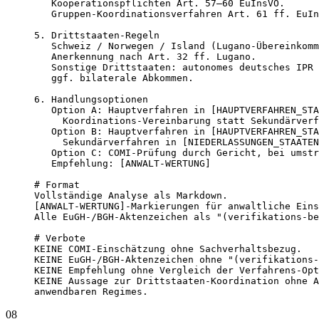
   Kooperationspflichten Art. 57–60 EuInsVO.

   Gruppen-Koordinationsverfahren Art. 61 ff. EuIn
5. Drittstaaten-Regeln

   Schweiz / Norwegen / Island (Lugano-Übereinkomm
   Anerkennung nach Art. 32 ff. Lugano.

   Sonstige Drittstaaten: autonomes deutsches IPR 
   ggf. bilaterale Abkommen.

6. Handlungsoptionen

   Option A: Hauptverfahren in [HAUPTVERFAHREN_STA
     Koordinations-Vereinbarung statt Sekundärverf
   Option B: Hauptverfahren in [HAUPTVERFAHREN_STA
     Sekundärverfahren in [NIEDERLASSUNGEN_STAATEN
   Option C: COMI-Prüfung durch Gericht, bei umstr
   Empfehlung: [ANWALT-WERTUNG]

# Format

Vollständige Analyse als Markdown.

[ANWALT-WERTUNG]-Markierungen für anwaltliche Eins
Alle EuGH-/BGH-Aktenzeichen als "(verifikations-be
# Verbote

KEINE COMI-Einschätzung ohne Sachverhaltsbezug.

KEINE EuGH-/BGH-Aktenzeichen ohne "(verifikations-
KEINE Empfehlung ohne Vergleich der Verfahrens-Opt
KEINE Aussage zur Drittstaaten-Koordination ohne A
anwendbaren Regimes.
08