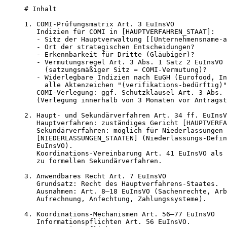
# Inhalt

1. COMI-Prüfungsmatrix Art. 3 EuInsVO

   Indizien für COMI in [HAUPTVERFAHREN_STAAT]:

   - Sitz der Hauptverwaltung [[Unternehmensname-a
   - Ort der strategischen Entscheidungen?

   - Erkennbarkeit für Dritte (Gläubiger)?

   - Vermutungsregel Art. 3 Abs. 1 Satz 2 EuInsVO

     (satzungsmäßiger Sitz = COMI-Vermutung)?

   - Widerlegbare Indizien nach EuGH (Eurofood, In
     alle Aktenzeichen "(verifikations-bedürftig)"
   COMI-Verlegung: ggf. Schutzklausel Art. 3 Abs. 
   (Verlegung innerhalb von 3 Monaten vor Antragst
2. Haupt- und Sekundärverfahren Art. 34 ff. EuInsV
   Hauptverfahren: zuständiges Gericht [HAUPTVERFA
   Sekundärverfahren: möglich für Niederlassungen 
   [NIEDERLASSUNGEN_STAATEN] (Niederlassungs-Defin
   EuInsVO).

   Koordinations-Vereinbarung Art. 41 EuInsVO als 
   zu formellen Sekundärverfahren.

3. Anwendbares Recht Art. 7 EuInsVO

   Grundsatz: Recht des Hauptverfahrens-Staates.

   Ausnahmen: Art. 8–18 EuInsVO (Sachenrechte, Arb
   Aufrechnung, Anfechtung, Zahlungssysteme).

4. Koordinations-Mechanismen Art. 56–77 EuInsVO

   Informationspflichten Art. 56 EuInsVO.
