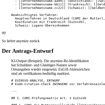
  - [[Unternehmensname-aa99]] (Deutschland): [[Gel
  - [[Unternehmensname-bb11]] (Frankreich): [[Geld
  - [[Unternehmensname-cc22]] (Schweiz): [[Geldbet
Beabsichtigtes Verfahren:

  Hauptverfahren in Deutschland (COMI der Mutter),

  Koordination mit Frankreich (EuInsVO),

  Schweiz: Lugano-Übereinkommen
09
So liefert anymize zurück
Der Antrags-Entwurf
KI-Output (Beispiel). Die anymize-Re-Identifikation
hat Schuldner- und Gläubiger-Namen sowie
Ortsangaben wieder eingesetzt. EuGH-Aktenzeichen
sind als verifikations-bedürftig markiert.
# EUINSVO-ANALYSE, ENTWURF

# EuGH-Citation-Check ZWINGEND vor Verfahrenseinle
---

## I. COMI-Prüfungsmatrix Art. 3 EuInsVO
