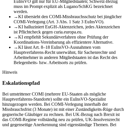
EuInsVO gilt nur für EU-Mitgliedstaaten; Schweiz-Bezug
muss im Prompt explizit als Lugano/SchKG bezeichnet
werden.
→
KI übersieht den COMI-Missbrauchsschutz bei jünglicher
COMI-Verlegung (Art. 3 Abs. 1 Satz 3 EuInsVO).
→
KI halluziniert EuGH-Aktenzeichen, jedes Aktenzeichen
ist Pflichtcheck gegen curia.europa.eu.
→
KI empfiehlt Sekundärverfahren ohne Prüfung der
Koordinations-Vereinbarung als effizientere Alternative.
→
KI lässt Art. 8–18 EuInsVO-Ausnahmen vom
Hauptverfahrens-Recht unerwähnt, für Sachenrechte und
Arbeitnehmer in anderen Mitgliedstaaten ist das Recht des
Belegenheits- bzw. Arbeitsorts zu prüfen.
Hinweis
Eskalationspfad
Bei umstrittener COMI (mehrere EU-Staaten als mögliche
Hauptverfahrens-Standorte) sollte ein EuInsVO-Spezialist
hinzugezogen werden. Bei COMI-Verlegung innerhalb der
Missbrauchsfrist (3 Monate) ist mit einer Zuständigkeits-Rüge durch
gegnerische Gläubiger zu rechnen. Bei UK-Bezug nach Brexit ist
das COMI-Regime vollständig neu zu prüfen, UK-Insolvenzrecht
und gegenseitige Anerkennung sind eigenständige Themen. Bei