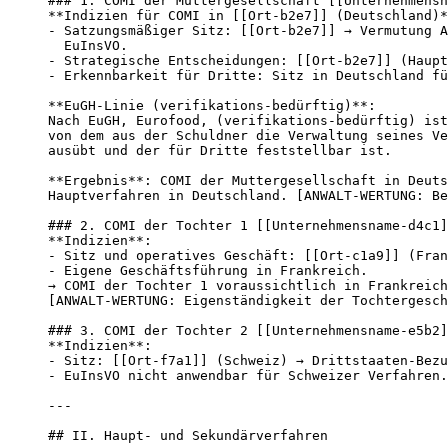
### 1. COMI der Muttergesellschaft [[Unternehmensn
**Indizien für COMI in [[Ort-b2e7]] (Deutschland)*
- Satzungsmäßiger Sitz: [[Ort-b2e7]] → Vermutung A
  EuInsVO.

- Strategische Entscheidungen: [[Ort-b2e7]] (Haupt
- Erkennbarkeit für Dritte: Sitz in Deutschland fü
**EuGH-Linie (verifikations-bedürftig)**:

Nach EuGH, Eurofood, (verifikations-bedürftig) ist
von dem aus der Schuldner die Verwaltung seines Ve
ausübt und der für Dritte feststellbar ist.

**Ergebnis**: COMI der Muttergesellschaft in Deuts
Hauptverfahren in Deutschland. [ANWALT-WERTUNG: Be
### 2. COMI der Tochter 1 [[Unternehmensname-d4c1]
**Indizien**:

- Sitz und operatives Geschäft: [[Ort-c1a9]] (Fran
- Eigene Geschäftsführung in Frankreich.

→ COMI der Tochter 1 voraussichtlich in Frankreich
[ANWALT-WERTUNG: Eigenständigkeit der Tochtergesch
### 3. COMI der Tochter 2 [[Unternehmensname-e5b2]
**Indizien**:

- Sitz: [[Ort-f7a1]] (Schweiz) → Drittstaaten-Bezu
- EuInsVO nicht anwendbar für Schweizer Verfahren.

---

## II. Haupt- und Sekundärverfahren
