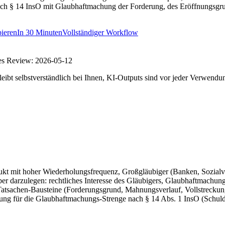
 nach § 14 InsO mit Glaubhaftmachung der Forderung, des Eröffnungs
ieren
In
30 Minuten
Vollständiger Workflow
es Review:
2026-05-12
eibt selbstverständlich bei Ihnen, KI-Outputs sind vor jeder Verwendu
ukt mit hoher Wiederholungsfrequenz, Großgläubiger (Banken, Sozialver
auber darzulegen: rechtliches Interesse des Gläubigers, Glaubhaftmac
atsachen-Bausteine (Forderungsgrund, Mahnungsverlauf, Vollstreckungs
ung für die Glaubhaftmachungs-Strenge nach § 14 Abs. 1 InsO (Schuldn