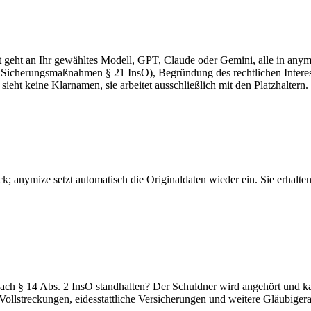
lt geht an Ihr gewähltes Modell, GPT, Claude oder Gemini, alle in any
g, Sicherungsmaßnahmen § 21 InsO), Begründung des rechtlichen Inte
ht keine Klarnamen, sie arbeitet ausschließlich mit den Platzhaltern.
ck; anymize setzt automatisch die Originaldaten wieder ein. Sie erhalt
ch § 14 Abs. 2 InsO standhalten? Der Schuldner wird angehört und ka
Vollstreckungen, eidesstattliche Versicherungen und weitere Gläubiger