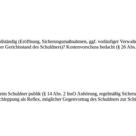
lständig (Eröffnung, Sicherungsmaßnahmen, ggf. vorläufiger Verwalter
einer Gerichtsstand des Schuldners)? Kostenvorschuss bedacht (§ 26 A
beim Schuldner publik (§ 14 Abs. 2 InsO Anhörung, regelmäßig Siche
hleppung als Reflex, möglicher Gegenvortrag des Schuldners zur Schi