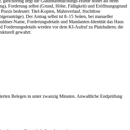
r, gleichzeitig liegt die Glaubhaftmachungs-Hürde höher als beim
erung), Forderung selbst (Grund, Höhe, Fälligkeit) und Eröffnungsgrund
raxis bedeutet: Titel-Kopien, Mahnverlauf, fruchtlose
igeranträge). Der Antrag selbst ist 8–15 Seiten, bei manueller
huldner-Name, Forderungsdetails und Mandanten-Identität das Haus
 Forderungsdetails werden vor dem KI-Aufruf zu Platzhaltern; die
ukturell gewahrt.
ierten Belegen in unter zwanzig Minuten. Anwaltliche Endprüfung