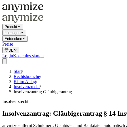
Produkt
Lösungen
Entdecken
Preise
DE
Login
Kostenlos starten
Start
/
Rechtsbranche
/
KI im Alltag
/
Insolvenzrecht
/
Insolvenzantrag Gläubigerantrag
Insolvenzrecht
Insolvenzantrag: Gläubigerantrag § 14 In
anymize entfernt Schuldner-, Gläubiger- und Bankdaten automatisch 