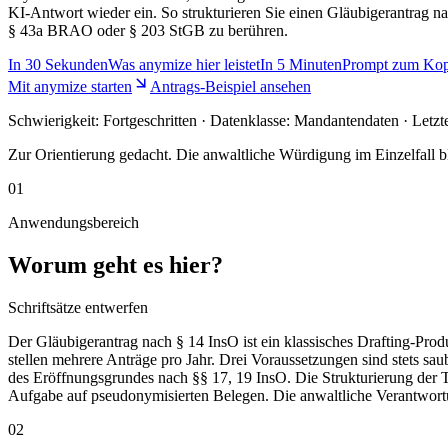
KI-Antwort wieder ein. So strukturieren Sie einen Gläubigerantrag
§ 43a BRAO oder § 203 StGB zu berühren.
In
30 Sekunden
Was anymize hier leistet
In
5 Minuten
Prompt zum Kop
Mit anymize starten
Antrags-Beispiel ansehen
Schwierigkeit:
Fortgeschritten
· Datenklasse: Mandantendaten · Letzt
Zur Orientierung gedacht. Die anwaltliche Würdigung im Einzelfall bl
01
Anwendungsbereich
Worum geht es hier?
Schriftsätze entwerfen
Der Gläubigerantrag nach § 14 InsO ist ein klassisches Drafting-Prod
stellen mehrere Anträge pro Jahr. Drei Voraussetzungen sind stets s
des Eröffnungsgrundes nach §§ 17, 19 InsO. Die Strukturierung der T
Aufgabe auf pseudonymisierten Belegen. Die anwaltliche Verantwort
02