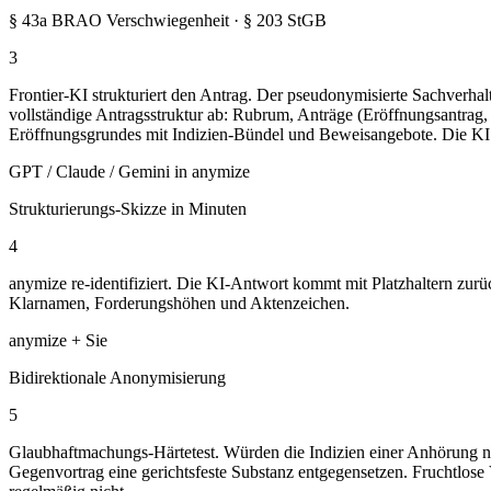
§ 43a BRAO Verschwiegenheit · § 203 StGB
3
Frontier-KI strukturiert den Antrag. Der pseudonymisierte Sachverha
vollständige Antragsstruktur ab: Rubrum, Anträge (Eröffnungsantra
Eröffnungsgrundes mit Indizien-Bündel und Beweisangebote. Die KI sie
GPT / Claude / Gemini in anymize
Strukturierungs-Skizze in Minuten
4
anymize re-identifiziert. Die KI-Antwort kommt mit Platzhaltern zurü
Klarnamen, Forderungshöhen und Aktenzeichen.
anymize + Sie
Bidirektionale Anonymisierung
5
Glaubhaftmachungs-Härtetest. Würden die Indizien einer Anhörung na
Gegenvortrag eine gerichtsfeste Substanz entgegensetzen. Fruchtlose 