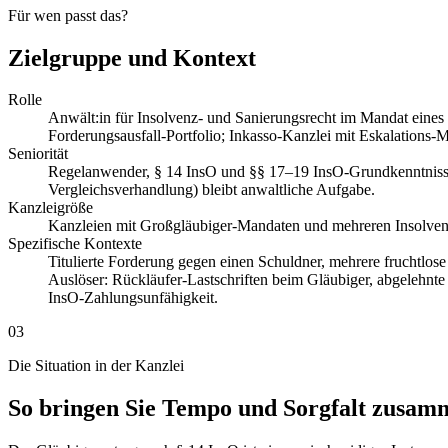
Für wen passt das?
Zielgruppe und Kontext
Rolle
Anwält:in für Insolvenz- und Sanierungsrecht im Mandat eines
Forderungsausfall-Portfolio; Inkasso-Kanzlei mit Eskalations-
Seniorität
Regelanwender, § 14 InsO und §§ 17–19 InsO-Grundkenntnisse si
Vergleichsverhandlung) bleibt anwaltliche Aufgabe.
Kanzleigröße
Kanzleien mit Großgläubiger-Mandaten und mehreren Insolvenza
Spezifische Kontexte
Titulierte Forderung gegen einen Schuldner, mehrere fruchtlose
Auslöser: Rückläufer-Lastschriften beim Gläubiger, abgelehnt
InsO-Zahlungsunfähigkeit.
03
Die Situation in der Kanzlei
So bringen Sie Tempo und Sorgfalt zusam