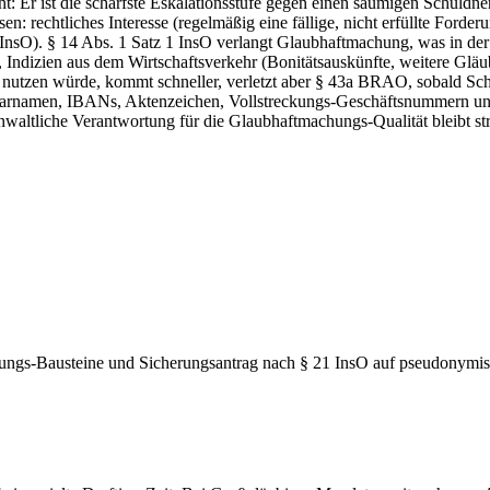
t: Er ist die schärfste Eskalationsstufe gegen einen säumigen Schuldne
n: rechtliches Interesse (regelmäßig eine fällige, nicht erfüllte Ford
sO). § 14 Abs. 1 Satz 1 InsO verlangt Glaubhaftmachung, was in der P
, Indizien aus dem Wirtschaftsverkehr (Bonitätsauskünfte, weitere Gläub
 nutzen würde, kommt schneller, verletzt aber § 43a BRAO, sobald Sc
Klarnamen, IBANs, Aktenzeichen, Vollstreckungs-Geschäftsnummern und
anwaltliche Verantwortung für die Glaubhaftmachungs-Qualität bleibt str
ungs-Bausteine und Sicherungsantrag nach § 21 InsO auf pseudonymis