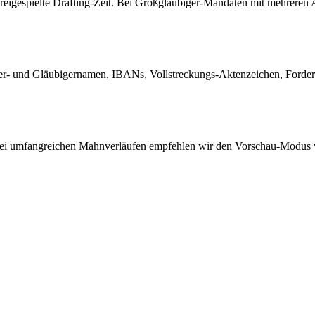
eigespielte Drafting-Zeit. Bei Großgläubiger-Mandaten mit mehreren An
r- und Gläubigernamen, IBANs, Vollstreckungs-Aktenzeichen, Forderun
. Bei umfangreichen Mahnverläufen empfehlen wir den Vorschau-Modus