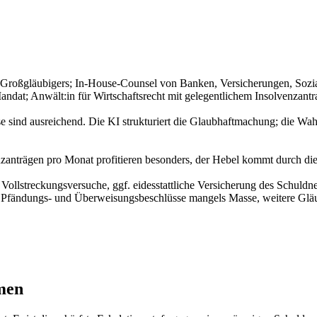
 Großgläubigers; In-House-Counsel von Banken, Versicherungen, Sozia
Mandat; Anwält:in für Wirtschaftsrecht mit gelegentlichem Insolvenzan
nd ausreichend. Die KI strukturiert die Glaubhaftmachung; die Wahl de
nträgen pro Monat profitieren besonders, der Hebel kommt durch die 
 Vollstreckungsversuche, ggf. eidesstattliche Versicherung des Schuldn
e Pfändungs- und Überweisungsbeschlüsse mangels Masse, weitere Gläub
men