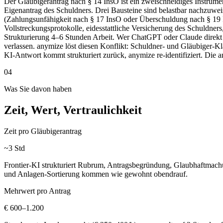
Der Gläubigerantrag nach § 14 InsO ist ein zweischneidiges Instrumen
Eigenantrag des Schuldners. Drei Bausteine sind belastbar nachzuweise
(Zahlungsunfähigkeit nach § 17 InsO oder Überschuldung nach § 19 In
Vollstreckungsprotokolle, eidesstattliche Versicherung des Schuldners
Strukturierung 4–6 Stunden Arbeit. Wer ChatGPT oder Claude direkt
verlassen. anymize löst diesen Konflikt: Schuldner- und Gläubiger-
KI-Antwort kommt strukturiert zurück, anymize re-identifiziert. Die 
04
Was Sie davon haben
Zeit, Wert, Vertraulichkeit
Zeit pro Gläubigerantrag
~3 Std
Frontier-KI strukturiert Rubrum, Antragsbegründung, Glaubhaftmach
und Anlagen-Sortierung kommen wie gewohnt obendrauf.
Mehrwert pro Antrag
€ 600–1.200