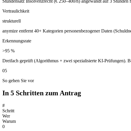
Stundensatz Insolvenzrecht (€ 250–400/h) angewandt auf 3 Stunden fr
Vertraulichkeit
strukturell
anymize entfernt 40+ Kategorien personenbezogener Daten (Schuldne
Erkennungsrate
>95 %
Dreifach geprüft (Algorithmus + zwei spezialisierte KI-Prüfungen)
05
So gehen Sie vor
In 5 Schritten zum Antrag
#
Schritt
Wer
Warum
0