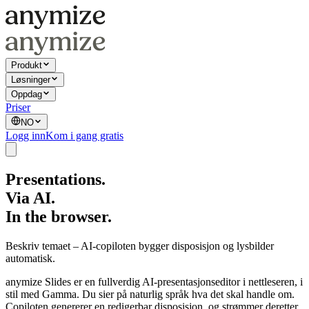
Produkt
Løsninger
Oppdag
Priser
NO
Logg inn
Kom i gang gratis
Presentations.
Via AI.
In the browser.
Beskriv temaet – AI-copiloten bygger disposisjon og lysbilder
automatisk.
anymize Slides er en fullverdig AI-presentasjonseditor i nettleseren, i
stil med Gamma. Du sier på naturlig språk hva det skal handle om.
Copiloten genererer en redigerbar disposisjon, og strømmer deretter