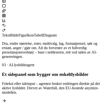
Tekst
Bilde
Figur
Ikon
Tabell
Diagram
Dra, endre størrelse, roter, multivalg, lag, formatpensel, søk og
erstatt, angre / gjør om. Alt du forventer av et fullverdig
presentasjonsverktøy – bare i nettleseren, rett ved siden av AI-
genereringen.
03
·
AI-lysbildeagent
Et sidepanel som bygger om enkeltlysbilder
Fritekst eller taleinput – agenten bruker endringen direkte på det
aktive lysbildet. Drevet av Waterfall, den EU-hostede anymize-
modellen.