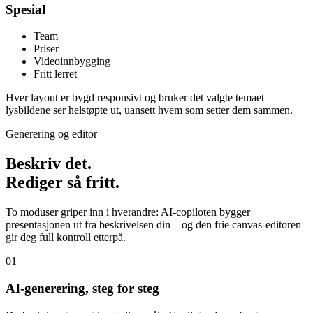
Spesial
Team
Priser
Videoinnbygging
Fritt lerret
Hver layout er bygd responsivt og bruker det valgte temaet –
lysbildene ser helstøpte ut, uansett hvem som setter dem sammen.
Generering og editor
Beskriv det.
Rediger så fritt.
To moduser griper inn i hverandre: AI-copiloten bygger
presentasjonen ut fra beskrivelsen din – og den frie canvas-editoren
gir deg full kontroll etterpå.
01
AI-generering, steg for steg