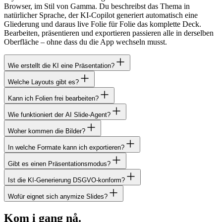
anymize Slides ist ein vollwertiger KI-Präsentations-Editor im
Browser, im Stil von Gamma. Du beschreibst das Thema in
natürlicher Sprache, der KI-Copilot generiert automatisch eine
Gliederung und daraus live Folie für Folie das komplette Deck.
Bearbeiten, präsentieren und exportieren passieren alle in derselben
Oberfläche – ohne dass du die App wechseln musst.
Wie erstellt die KI eine Präsentation?
Welche Layouts gibt es?
Kann ich Folien frei bearbeiten?
Wie funktioniert der AI Slide-Agent?
Woher kommen die Bilder?
In welche Formate kann ich exportieren?
Gibt es einen Präsentationsmodus?
Ist die KI-Generierung DSGVO-konform?
Wofür eignet sich anymize Slides?