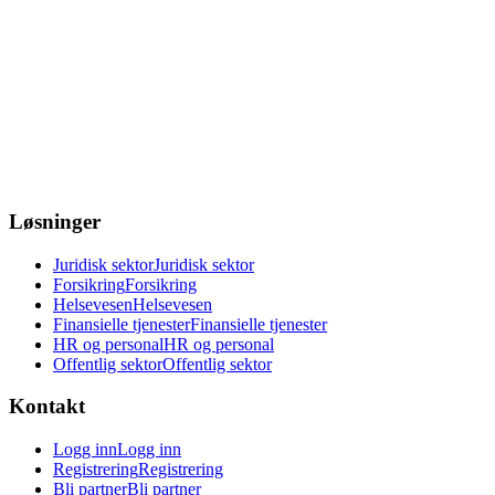
Løsninger
Juridisk sektor
Juridisk sektor
Forsikring
Forsikring
Helsevesen
Helsevesen
Finansielle tjenester
Finansielle tjenester
HR og personal
HR og personal
Offentlig sektor
Offentlig sektor
Kontakt
Logg inn
Logg inn
Registrering
Registrering