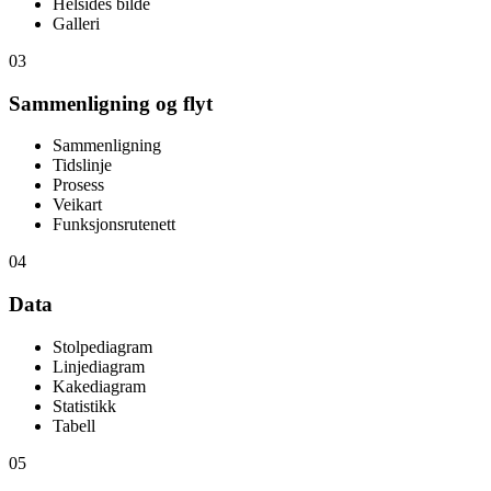
Bilde til høyre
Helsides bilde
Galleri
03
Sammenligning og flyt
Sammenligning
Tidslinje
Prosess
Veikart
Funksjonsrutenett
04
Data
Stolpediagram
Linjediagram
Kakediagram
Statistikk
Tabell
05