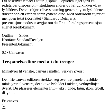
Du beskriver temaet i naturlig språk. Copiloten lager først en
redigerbar disposisjon – strukturen endrer du før du klikker «Lag
lysbilder». Deretter kjører live-streaming-genereringen: lysbildene
dukker opp ett etter ett foran øynene dine. Med ordrikdom styrer du
mengden tekst (Kortfattet / Standard / Detaljert);
presentasjonsmodusen avgjør om du får en foredragspresentasjon
eller et lesedokument.
Outline → Slides
Kortfattet
Standard
Detaljert
Presenter
Dokument
02
·
Canvasen
Tre-panels-editor med alt du trenger
Miniatyrer til venstre, canvas i midten, verktøy øverst.
Den frie canvas-editoren strekker seg over tre paneler: lysbilde-
miniatyrer til venstre, det aktive lysbildet i midten, verktøylinjen
øverst. Du plasserer elementer fritt – tekst, bilde, figur, ikon, tabell,
diagram.
Fri canvas