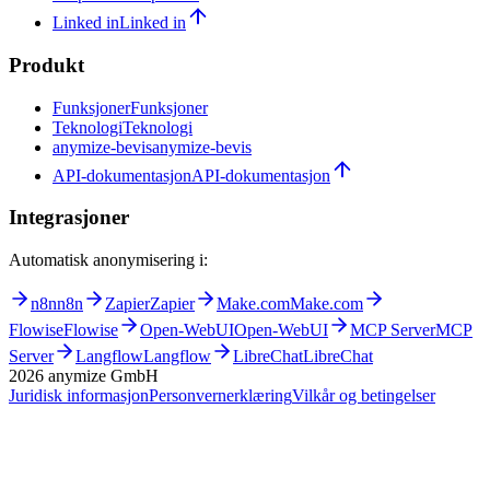
Bli partner
Bli partner
Linked in
Linked in
Produkt
Funksjoner
Funksjoner
Teknologi
Teknologi
anymize-bevis
anymize-bevis
API-dokumentasjon
API-dokumentasjon
Integrasjoner
Automatisk anonymisering i:
n8n
n8n
Zapier
Zapier
Make.com
Make.com
Flowise
Flowise
Open-WebUI
Open-WebUI
MCP Server
MCP
Server
Langflow
Langflow
LibreChat
LibreChat
2026
anymize GmbH
Juridisk informasjon
Personvernerklæring
Vilkår og betingelser