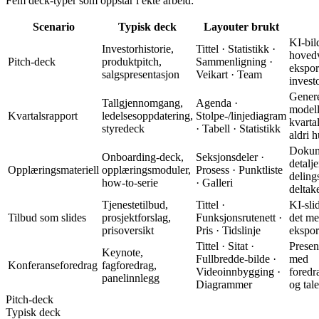
Fem deck-typer som oppstår i ekte arbeid:
Scenario
Typisk deck
Layouter brukt
KI-bild
Investorhistorie,
Tittel · Statistikk ·
hovedv
Pitch-deck
produktpitch,
Sammenligning ·
eksport
salgspresentasjon
Veikart · Team
invest
Genere
Tallgjennomgang,
Agenda ·
modell
Kvartalsrapport
ledelsesoppdatering,
Stolpe-/linjediagram
kvartal
styredeck
· Tabell · Statistikk
aldri h
Dokum
Onboarding-deck,
Seksjonsdeler ·
detalje
Opplæringsmateriell
opplæringsmoduler,
Prosess · Punktliste
delings
how-to-serie
· Galleri
deltak
Tjenestetilbud,
Tittel ·
KI-sli
Tilbud som slides
prosjektforslag,
Funksjonsrutenett ·
det me
prisoversikt
Pris · Tidslinje
ekspor
Tittel · Sitat ·
Prese
Keynote,
Fullbredde-bilde ·
med
Konferanseforedrag
fagforedrag,
Videoinnbygging ·
foredr
panelinnlegg
Diagrammer
og tale
Pitch-deck