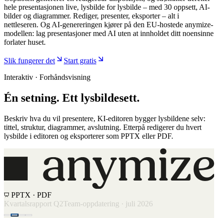
hele presentasjonen live, lysbilde for lysbilde – med 30 oppsett, AI-
bilder og diagrammer. Rediger, presenter, eksporter – alt i
nettleseren. Og AI-genereringen kjører på den EU-hostede anymize-
modellen: lag presentasjoner med AI uten at innholdet ditt noensinne
forlater huset.
Slik fungerer det
Start gratis
Interaktiv · Forhåndsvisning
Én setning. Ett lysbildesett.
Beskriv hva du vil presentere, KI-editoren bygger lysbildene selv:
tittel, struktur, diagrammer, avslutning. Etterpå redigerer du hvert
lysbilde i editoren og eksporterer som PPTX eller PDF.
PPTX · PDF
Det viktigste
Omsetning +18 % mot forrige kvartal
To nye storkunder
vunnet
Supporttider halvert