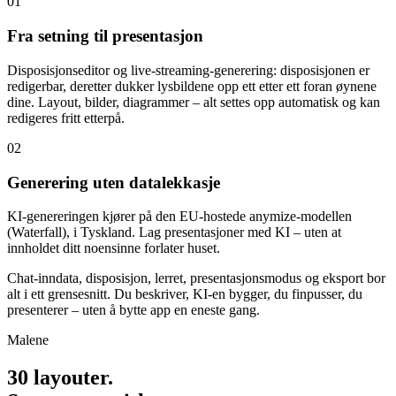
01
Fra setning til presentasjon
Disposisjonseditor og live-streaming-generering: disposisjonen er
redigerbar, deretter dukker lysbildene opp ett etter ett foran øynene
dine. Layout, bilder, diagrammer – alt settes opp automatisk og kan
redigeres fritt etterpå.
02
Generering uten datalekkasje
KI-genereringen kjører på den EU-hostede anymize-modellen
(Waterfall), i Tyskland. Lag presentasjoner med KI – uten at
innholdet ditt noensinne forlater huset.
Chat-inndata, disposisjon, lerret, presentasjonsmodus og eksport bor
alt i ett grensesnitt. Du beskriver, KI-en bygger, du finpusser, du
presenterer – uten å bytte app en eneste gang.
Malene
30 layouter.