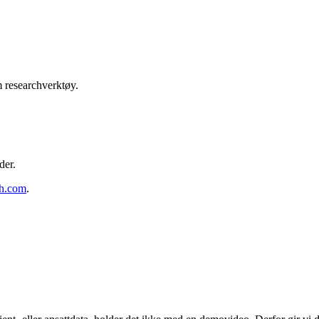
m researchverktøy.
der.
ph.com
.