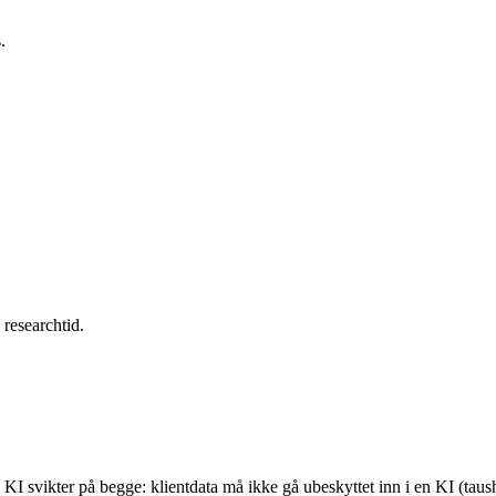
.
researchtid.
 KI svikter på begge: klientdata må ikke gå ubeskyttet inn i en KI (taus