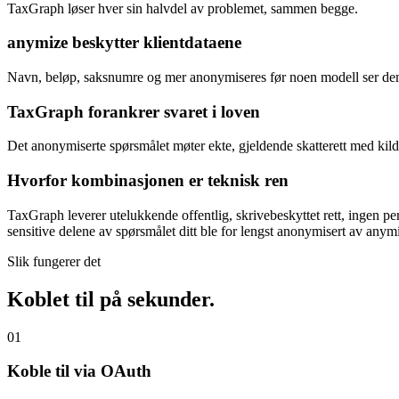
TaxGraph løser hver sin halvdel av problemet, sammen begge.
anymize beskytter klientdataene
Navn, beløp, saksnumre og mer anonymiseres før noen modell ser dem o
TaxGraph forankrer svaret i loven
Det anonymiserte spørsmålet møter ekte, gjeldende skatterett med kilde
Hvorfor kombinasjonen er teknisk ren
TaxGraph leverer utelukkende offentlig, skrivebeskyttet rett, ingen 
sensitive delene av spørsmålet ditt ble for lengst anonymisert av anym
Slik fungerer det
Koblet til på sekunder.
01
Koble til via OAuth