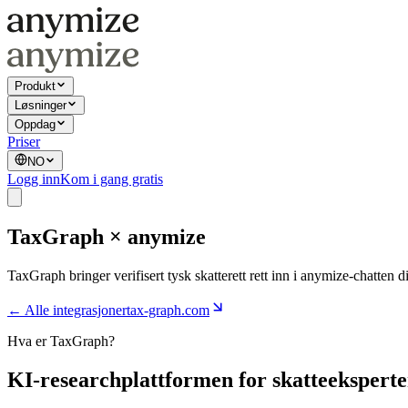
Produkt
Løsninger
Oppdag
Priser
NO
Logg inn
Kom i gang gratis
TaxGraph × anymize
TaxGraph bringer verifisert tysk skatterett rett inn i anymize-chatte
← Alle integrasjoner
tax-graph.com
Hva er TaxGraph?
KI-researchplattformen for skatteeksperte