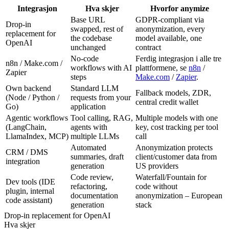
Integrasjon
Hva skjer
Hvorfor anymize
Base URL
GDPR-compliant via
Drop-in
swapped, rest of
anonymization, every
replacement for
the codebase
model available, one
OpenAI
unchanged
contract
No-code
Ferdig integrasjon i alle tre
n8n / Make.com /
workflows with AI
plattformene, se
n8n
/
Zapier
steps
Make.com
/
Zapier
.
Own backend
Standard LLM
Fallback models, ZDR,
(Node / Python /
requests from your
central credit wallet
Go)
application
Agentic workflows
Tool calling, RAG,
Multiple models with one
(LangChain,
agents with
key, cost tracking per tool
LlamaIndex, MCP)
multiple LLMs
call
Automated
Anonymization protects
CRM / DMS
summaries, draft
client/customer data from
integration
generation
US providers
Code review,
Waterfall/Fountain for
Dev tools (IDE
refactoring,
code without
plugin, internal
documentation
anonymization – European
code assistant)
generation
stack
Drop-in replacement for OpenAI
Hva skjer