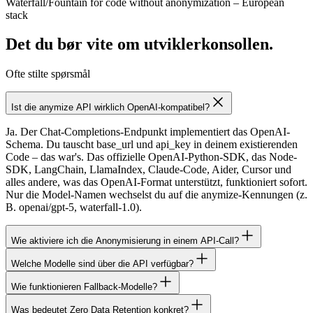
Waterfall/Fountain for code without anonymization – European
stack
Det du bør vite om utviklerkonsollen.
Ofte stilte spørsmål
Ist die anymize API wirklich OpenAI-kompatibel?
Ja. Der Chat-Completions-Endpunkt implementiert das OpenAI-
Schema. Du tauscht base_url und api_key in deinem existierenden
Code – das war's. Das offizielle OpenAI-Python-SDK, das Node-
SDK, LangChain, LlamaIndex, Claude-Code, Aider, Cursor und
alles andere, was das OpenAI-Format unterstützt, funktioniert sofort.
Nur die Model-Namen wechselst du auf die anymize-Kennungen (z.
B. openai/gpt-5, waterfall-1.0).
Wie aktiviere ich die Anonymisierung in einem API-Call?
Welche Modelle sind über die API verfügbar?
Wie funktionieren Fallback-Modelle?
Was bedeutet Zero Data Retention konkret?