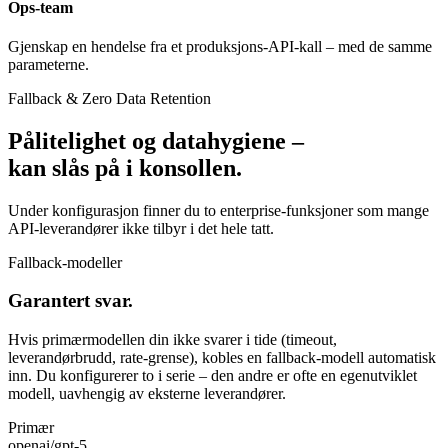
Ops-team
Gjenskap en hendelse fra et produksjons-API-kall – med de samme
parameterne.
Fallback & Zero Data Retention
Pålitelighet og datahygiene –
kan slås på i konsollen.
Under konfigurasjon finner du to enterprise-funksjoner som mange
API-leverandører ikke tilbyr i det hele tatt.
Fallback-modeller
Garantert svar.
Hvis primærmodellen din ikke svarer i tide (timeout,
leverandørbrudd, rate-grense), kobles en fallback-modell automatisk
inn. Du konfigurerer to i serie – den andre er ofte en egenutviklet
modell, uavhengig av eksterne leverandører.
Primær
openai/gpt-5