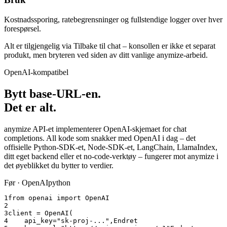
Kostnadssporing, ratebegrensninger og fullstendige logger over hver
forespørsel.
Alt er tilgjengelig via Tilbake til chat – konsollen er ikke et separat
produkt, men bryteren ved siden av ditt vanlige anymize-arbeid.
OpenAI-kompatibel
Bytt base-URL-en.
Det er alt.
anymize API-et implementerer OpenAI-skjemaet for chat
completions. All kode som snakker med OpenAI i dag – det
offisielle Python-SDK-et, Node-SDK-et, LangChain, LlamaIndex,
ditt eget backend eller et no-code-verktøy – fungerer mot anymize i
det øyeblikket du bytter to verdier.
Før · OpenAI
python
1
from openai import OpenAI
2
3
client = OpenAI(
4
    api_key="sk-proj-...",
Endret