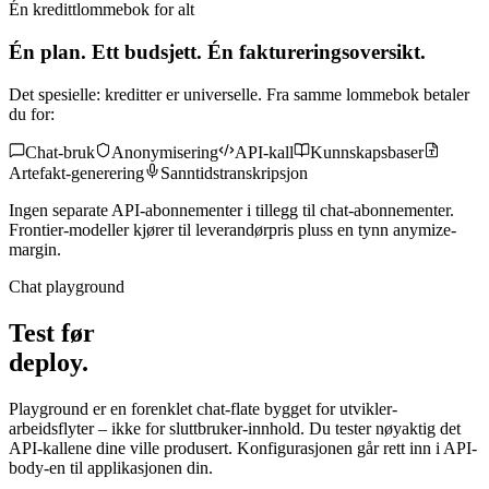
Én kredittlommebok for alt
Én plan. Ett budsjett. Én faktureringsoversikt.
Det spesielle: kreditter er universelle. Fra samme lommebok betaler
du for:
Chat-bruk
Anonymisering
API-kall
Kunnskapsbaser
Artefakt-generering
Sanntidstranskripsjon
Ingen separate API-abonnementer i tillegg til chat-abonnementer.
Frontier-modeller kjører til leverandørpris pluss en tynn anymize-
margin.
Chat playground
Test før
deploy.
Playground er en forenklet chat-flate bygget for utvikler-
arbeidsflyter – ikke for sluttbruker-innhold. Du tester nøyaktig det
API-kallene dine ville produsert. Konfigurasjonen går rett inn i API-
body-en til applikasjonen din.