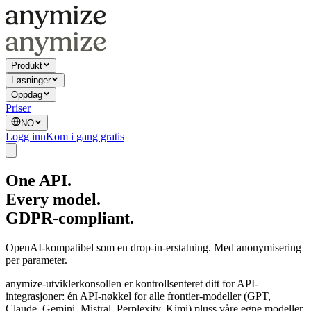
Produkt
Løsninger
Oppdag
Priser
NO
Logg inn
Kom i gang gratis
One API.
Every model.
GDPR-compliant.
OpenAI-kompatibel som en drop-in-erstatning. Med anonymisering
per parameter.
anymize-utviklerkonsollen er kontrollsenteret ditt for API-
integrasjoner: én API-nøkkel for alle frontier-modeller (GPT,
Claude, Gemini, Mistral, Perplexity, Kimi) pluss våre egne modeller