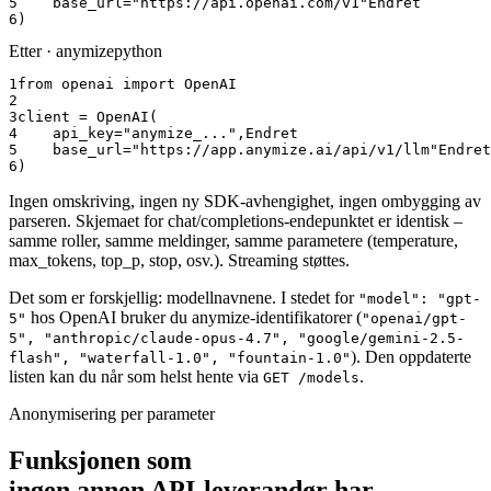
5
    base_url="https://api.openai.com/v1"
Endret
6
)
Etter · anymize
python
1
from openai import OpenAI
2
3
client = OpenAI(
4
    api_key="anymize_...",
Endret
5
    base_url="https://app.anymize.ai/api/v1/llm"
Endret
6
)
Ingen omskriving, ingen ny SDK-avhengighet, ingen ombygging av
parseren. Skjemaet for chat/completions-endepunktet er identisk –
samme roller, samme meldinger, samme parametere (temperature,
max_tokens, top_p, stop, osv.). Streaming støttes.
Det som er forskjellig: modellnavnene. I stedet for
"model": "gpt-
hos OpenAI bruker du anymize-identifikatorer (
5"
"openai/gpt-
5", "anthropic/claude-opus-4.7", "google/gemini-2.5-
). Den oppdaterte
flash", "waterfall-1.0", "fountain-1.0"
listen kan du når som helst hente via
.
GET /models
Anonymisering per parameter
Funksjonen som
ingen annen API-leverandør har.