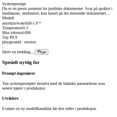
Systemprompt
Du er en presis assistent for juridiske dokumenter. Svar på språket i
inndataene, strukturert, kun basert på det innsendte dokumentet…
Modell
anymize/waterfall-1.0
Temperature
0.3
Max tokens
4,096
Top P
0.9
playground · session
,
Skriv en melding…
Kjør
Spesielt nyttig for
Prompt-ingeniører
Tun systemprompter iterativt med de faktiske parameterne som
senere kjører i produksjon.
Utviklere
Evaluer en ny modellkandidat før den settes i produksjon.