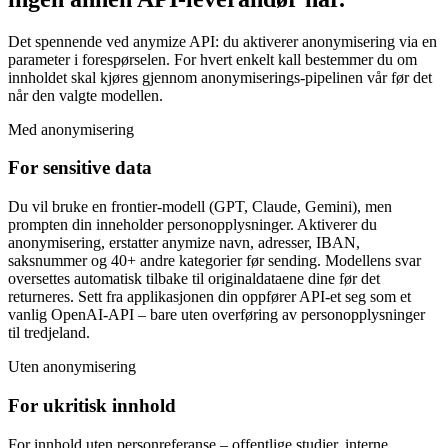
Det spennende ved anymize API: du aktiverer anonymisering via en
parameter i forespørselen. For hvert enkelt kall bestemmer du om
innholdet skal kjøres gjennom anonymiserings-pipelinen vår før det
når den valgte modellen.
Med anonymisering
For sensitive data
Du vil bruke en frontier-modell (GPT, Claude, Gemini), men
prompten din inneholder personopplysninger. Aktiverer du
anonymisering, erstatter anymize navn, adresser, IBAN,
saksnummer og 40+ andre kategorier før sending. Modellens svar
oversettes automatisk tilbake til originaldataene dine før det
returneres. Sett fra applikasjonen din oppfører API-et seg som et
vanlig OpenAI-API – bare uten overføring av personopplysninger
til tredjeland.
Uten anonymisering
For ukritisk innhold
For innhold uten personreferanse – offentlige studier, interne