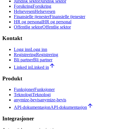
Juridisk sektor
Juridisk sektor
Forsikring
Forsikring
Helsevesen
Helsevesen
Finansielle tjenester
Finansielle tjenester
HR og personal
HR og personal
Offentlig sektor
Offentlig sektor
Kontakt
Logg inn
Logg inn
Registrering
Registrering
Bli partner
Bli partner
Linked in
Linked in
Produkt
Funksjoner
Funksjoner
Teknologi
Teknologi
anymize-bevis
anymize-bevis
API-dokumentasjon
API-dokumentasjon
Integrasjoner