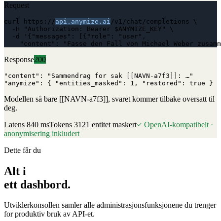
Request
curl https://
api.anymize.ai
/v1/chat/completions \
  -H "Authorization: Bearer $ANYMIZE_KEY" \
  -d '{"messages": [{"role": "user",
    "content": "Fasse den Fall von Michael Weber zusamm
Response
200
"content": "Sammendrag for sak [[NAVN-a7f3]]: …"
"anymize": { "entities_masked": 1, "restored": true }
Modellen så bare [[NAVN-a7f3]], svaret kommer tilbake oversatt til
deg.
Latens 840 ms
Tokens 312
1 entitet maskert
OpenAI-kompatibelt ·
anonymisering inkludert
Dette får du
Alt i
ett dashbord.
Utviklerkonsollen samler alle administrasjonsfunksjonene du trenger
for produktiv bruk av API-et.