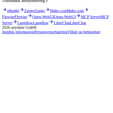
Automatisk anonymisering i:
n8n
n8n
Zapier
Zapier
Make.com
Make.com
Flowise
Flowise
Open-WebUI
Open-WebUI
MCP Server
MCP
Server
Langflow
Langflow
LibreChat
LibreChat
2026
anymize GmbH
Juridisk informasjon
Personvernerklæring
Vilkår og betingelser