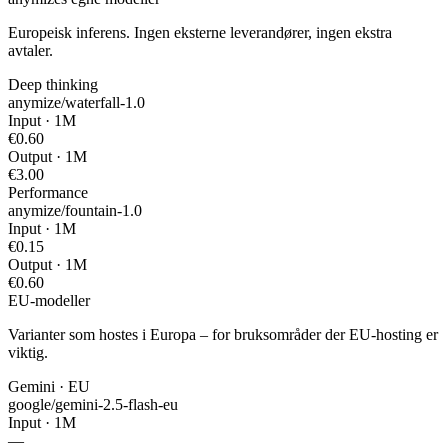
Europeisk inferens. Ingen eksterne leverandører, ingen ekstra
avtaler.
Deep thinking
anymize/waterfall-1.0
Input · 1M
€0.60
Output · 1M
€3.00
Performance
anymize/fountain-1.0
Input · 1M
€0.15
Output · 1M
€0.60
EU-modeller
Varianter som hostes i Europa – for bruksområder der EU-hosting er
viktig.
Gemini · EU
google/gemini-2.5-flash-eu
Input · 1M
—