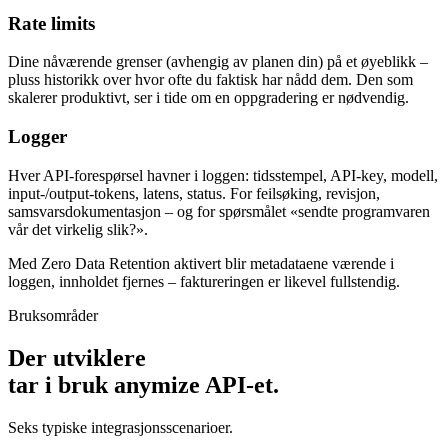
Rate limits
Dine nåværende grenser (avhengig av planen din) på et øyeblikk –
pluss historikk over hvor ofte du faktisk har nådd dem. Den som
skalerer produktivt, ser i tide om en oppgradering er nødvendig.
Logger
Hver API-forespørsel havner i loggen: tidsstempel, API-key, modell,
input-/output-tokens, latens, status. For feilsøking, revisjon,
samsvarsdokumentasjon – og for spørsmålet «sendte programvaren
vår det virkelig slik?».
Med Zero Data Retention aktivert blir metadataene værende i
loggen, innholdet fjernes – faktureringen er likevel fullstendig.
Bruksområder
Der utviklere
tar i bruk anymize API-et.
Seks typiske integrasjonsscenarioer.