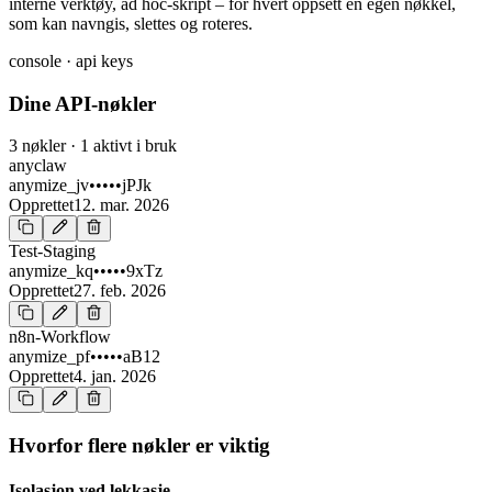
interne verktøy, ad hoc-skript – for hvert oppsett en egen nøkkel,
som kan navngis, slettes og roteres.
console · api keys
Dine API-nøkler
3 nøkler · 1 aktivt i bruk
anyclaw
anymize_jv•••••jPJk
Opprettet
12. mar. 2026
Test-Staging
anymize_kq•••••9xTz
Opprettet
27. feb. 2026
n8n-Workflow
anymize_pf•••••aB12
Opprettet
4. jan. 2026
Hvorfor flere nøkler er viktig
Isolasjon ved lekkasje