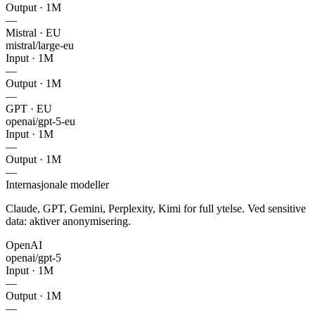
Output · 1M
—
Mistral · EU
mistral/large-eu
Input · 1M
—
Output · 1M
—
GPT · EU
openai/gpt-5-eu
Input · 1M
—
Output · 1M
—
Internasjonale modeller
Claude, GPT, Gemini, Perplexity, Kimi for full ytelse. Ved sensitive
data: aktiver anonymisering.
OpenAI
openai/gpt-5
Input · 1M
—
Output · 1M
—