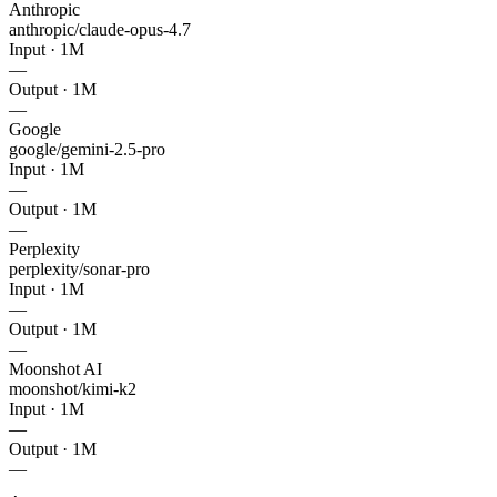
Anthropic
anthropic/claude-opus-4.7
Input · 1M
—
Output · 1M
—
Google
google/gemini-2.5-pro
Input · 1M
—
Output · 1M
—
Perplexity
perplexity/sonar-pro
Input · 1M
—
Output · 1M
—
Moonshot AI
moonshot/kimi-k2
Input · 1M
—
Output · 1M
—