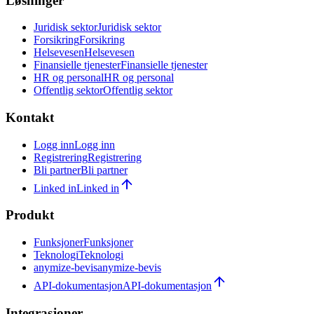
Løsninger
Juridisk sektor
Juridisk sektor
Forsikring
Forsikring
Helsevesen
Helsevesen
Finansielle tjenester
Finansielle tjenester
HR og personal
HR og personal
Offentlig sektor
Offentlig sektor
Kontakt
Logg inn
Logg inn
Registrering
Registrering
Bli partner
Bli partner
Linked in
Linked in
Produkt
Funksjoner
Funksjoner
Teknologi
Teknologi
anymize-bevis
anymize-bevis
API-dokumentasjon
API-dokumentasjon
Integrasjoner