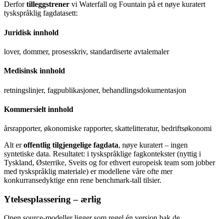
Derfor
tilleggstrener
vi Waterfall og Fountain på et nøye kuratert
tyskspråklig fagdatasett:
Juridisk innhold
lover, dommer, prosesskriv, standardiserte avtalemaler
Medisinsk innhold
retningslinjer, fagpublikasjoner, behandlingsdokumentasjon
Kommersielt innhold
årsrapporter, økonomiske rapporter, skattelitteratur, bedriftsøkonomi
Alt er
offentlig tilgjengelige fagdata
, nøye kuratert – ingen
syntetiske data. Resultatet: i tyskspråklige fagkontekster (nyttig i
Tyskland, Østerrike, Sveits og for ethvert europeisk team som jobber
med tyskspråklig materiale) er modellene våre ofte mer
konkurransedyktige enn rene benchmark-tall tilsier.
Ytelsesplassering –
ærlig
Open source-modeller ligger som regel én versjon bak de