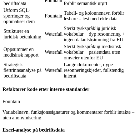
Fountain
bedriftsdata
forblir semantisk urørt
Utform SQL-
Tabell- og kolonnenavn forblir
spørringer
og
Fountain
lesbare – test med ekte data
optimaliser dem
Sterkt tyskspråklig juridisk
Strukturer en
Waterfall
vokabular + dyp resonnering +
juridisk betenkning
ingen datautstrømming fra EU
Sterkt tyskspråklig medisinsk
Oppsummer en
Waterfall
vokabular + pasientdata uten
medisinsk rapport
omveier utenfor EU
Strategisk
Lange dokumenter, dype
flertrinnsanalyse
på
Waterfall
resonneringskjeder, fullstendig
bedriftsdata
internt
Refaktorer kode
etter interne standarder
Fountain
Variabelnavn, funksjonssignaturer og kommentarer forblir intakte –
uten anonymisering
Excel-analyse på bedriftsdata