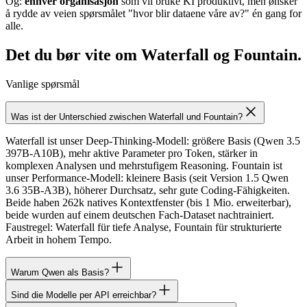
Og:
enhver organisasjon
som vil bruke KI produktivt, men ønsker
å rydde av veien spørsmålet "hvor blir dataene våre av?" én gang for
alle.
Det du bør vite om Waterfall og Fountain.
Vanlige spørsmål
Was ist der Unterschied zwischen Waterfall und Fountain?
Waterfall ist unser Deep-Thinking-Modell: größere Basis (Qwen 3.5
397B-A10B), mehr aktive Parameter pro Token, stärker in
komplexen Analysen und mehrstufigem Reasoning. Fountain ist
unser Performance-Modell: kleinere Basis (seit Version 1.5 Qwen
3.6 35B-A3B), höherer Durchsatz, sehr gute Coding-Fähigkeiten.
Beide haben 262k natives Kontextfenster (bis 1 Mio. erweiterbar),
beide wurden auf einem deutschen Fach-Dataset nachtrainiert.
Faustregel: Waterfall für tiefe Analyse, Fountain für strukturierte
Arbeit in hohem Tempo.
Warum Qwen als Basis?
Sind die Modelle per API erreichbar?