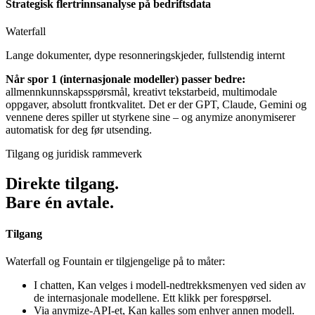
Strategisk flertrinnsanalyse
på bedriftsdata
Waterfall
Lange dokumenter, dype resonneringskjeder, fullstendig internt
Når spor 1 (internasjonale modeller) passer bedre:
allmennkunnskapsspørsmål, kreativt tekstarbeid, multimodale
oppgaver, absolutt frontkvalitet. Det er der GPT, Claude, Gemini og
vennene deres spiller ut styrkene sine – og anymize anonymiserer
automatisk for deg før utsending.
Tilgang og juridisk rammeverk
Direkte tilgang.
Bare én avtale.
Tilgang
Waterfall og Fountain er tilgjengelige på to måter:
I chatten
,
Kan velges i modell-nedtrekksmenyen ved siden av
de internasjonale modellene. Ett klikk per forespørsel.
Via anymize-API-et
,
Kan kalles som enhver annen modell.