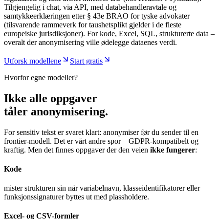
Tilgjengelig i chat, via API, med databehandleravtale og
samtykkeerklæringen etter § 43e BRAO for tyske advokater
(tilsvarende rammeverk for taushetsplikt gjelder i de fleste
europeiske jurisdiksjoner). For kode, Excel, SQL, strukturerte data –
overalt der anonymisering ville ødelegge dataenes verdi.
Utforsk modellene
Start gratis
Hvorfor egne modeller?
Ikke alle oppgaver
tåler anonymisering.
For sensitiv tekst er svaret klart: anonymiser før du sender til en
frontier-modell. Det er vårt andre spor – GDPR-kompatibelt og
kraftig. Men det finnes oppgaver der den veien
ikke fungerer
:
Kode
mister strukturen sin når variabelnavn, klasseidentifikatorer eller
funksjonssignaturer byttes ut med plassholdere.
Excel- og CSV-formler