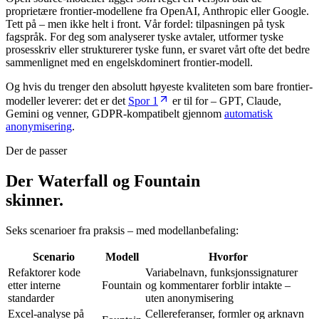
proprietære frontier-modellene fra OpenAI, Anthropic eller Google.
Tett på – men ikke helt i front. Vår fordel: tilpasningen på tysk
fagspråk. For deg som analyserer tyske avtaler, utformer tyske
prosesskriv eller strukturerer tyske funn, er svaret vårt ofte det bedre
sammenlignet med en engelskdominert frontier-modell.
Og hvis du trenger den absolutt høyeste kvaliteten som bare frontier-
modeller leverer: det er det
Spor 1
er til for – GPT, Claude,
Gemini og venner, GDPR-kompatibelt gjennom
automatisk
anonymisering
.
Der de passer
Der Waterfall og Fountain
skinner.
Seks scenarioer fra praksis – med modellanbefaling:
Scenario
Modell
Hvorfor
Refaktorer kode
Variabelnavn, funksjonssignaturer
etter interne
Fountain
og kommentarer forblir intakte –
standarder
uten anonymisering
Excel-analyse på
Cellereferanser, formler og arknavn