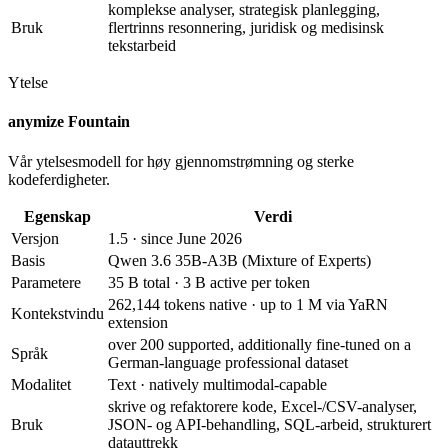
komplekse analyser, strategisk planlegging,
Bruk
flertrinns resonnering, juridisk og medisinsk
tekstarbeid
Ytelse
anymize Fountain
Vår ytelsesmodell for høy gjennomstrømning og sterke
kodeferdigheter.
Egenskap
Verdi
Versjon
1.5 · since June 2026
Basis
Qwen 3.6 35B-A3B (Mixture of Experts)
Parametere
35 B total · 3 B active per token
262,144 tokens native · up to 1 M via YaRN
Kontekstvindu
extension
over 200 supported, additionally fine-tuned on a
Språk
German-language professional dataset
Modalitet
Text · natively multimodal-capable
skrive og refaktorere kode, Excel-/CSV-analyser,
Bruk
JSON- og API-behandling, SQL-arbeid, strukturert
datauttrekk