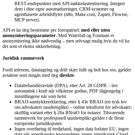
REST-endepunkter med API-nøkkelautentisering. Integrer
dem i dine egne automatiseringer, CRM-systemer og
agentbaserte arbeidsflyter (n8n, Make.com, Zapier, Flowise,
MCP server).
API-et lar deg bestemme per forespørsel:
med eller uten
anonymiseringsparameter
. Med Waterfall og Fountain er
anonymisering ikke nødvendig – men selvsagt mulig hvis du vil ha
det som et ekstra sikkerhetslag.
Juridisk rammeverk
Fordi inferens, datalagring og drift skjer fullt og helt hos oss, gjelder
avtalene som inngås med deg
direkte
:
Databehandleravtale (DPA)
,
etter Art. 28 GDPR – trer
automatisk i kraft når vilkårene godtas, PDF tilgjengelig i
innstillingene når som helst
BRAO-samtykkeerklæring
,
etter § 43e BRAO (en tysk lov
om advokaters taushetsplikt) – online tekstform for advokater;
skriftlig variant etter § 26a BNotO for notarer. Tilsvarende
rammeverk for profesjonell taushetsplikt gjelder i de fleste
europeiske jurisdiksjoner.
Ingen overføring til tredjeland
,
ingen data forlater EU, ingen
data når amerikanske leverandører, ingen amerikansk Cloud