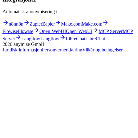
Automatisk anonymisering i:
n8n
n8n
Zapier
Zapier
Make.com
Make.com
Flowise
Flowise
Open-WebUI
Open-WebUI
MCP Server
MCP
Server
Langflow
Langflow
LibreChat
LibreChat
2026
anymize GmbH
Juridisk informasjon
Personvernerklæring
Vilkår og betingelser