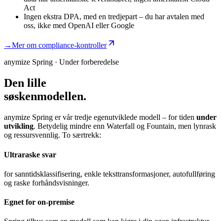
Act
Ingen ekstra DPA
,
med en tredjepart – du har avtalen med
oss, ikke med OpenAI eller Google
→
Mer om compliance-kontroller
anymize Spring
·
Under forberedelse
Den lille
søskenmodellen.
anymize Spring er vår tredje egenutviklede modell – for tiden
under
utvikling
. Betydelig mindre enn Waterfall og Fountain, men lynrask
og ressursvennlig. To særtrekk:
Ultraraske svar
for sanntidsklassifisering, enkle teksttransformasjoner, autofullføring
og raske forhåndsvisninger.
Egnet for on-premise