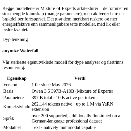
Begge modellene er Mixture-of-Experts-arkitekturer – de rommer en
stor mengde kunnskap (mange parametere), men aktiverer bare en
brøkdel per forespørsel. Det gjør dem merkbart raskere og mer
energieffektive enn sammenlignbare tette modeller, med lik eller
bedre kvalitet.
Dyp tenkning
anymize Waterfall
Vår sterkeste egenutviklede modell for dype analyser og flertrinns
resonnering.
Egenskap
Verdi
Versjon
1.0 · since May 2026
Basis
Qwen 3.5 397B-A10B (Mixture of Experts)
Parametere
397 B total · 10 B active per token
262,144 tokens native · up to 1 M via YaRN
Kontekstvindu
extension
over 200 supported, additionally fine-tuned on a
Språk
German-language professional dataset
Modalitet
Text · natively multimodal-capable