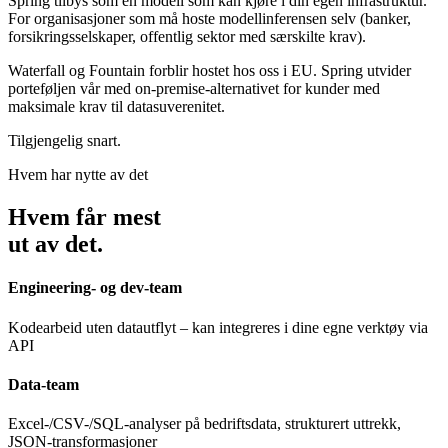
Spring tilbys som en modell som kan kjøre i din egen infrastruktur.
For organisasjoner som må hoste modellinferensen selv (banker,
forsikringsselskaper, offentlig sektor med særskilte krav).
Waterfall og Fountain forblir hostet hos oss i EU. Spring utvider
porteføljen vår med on-premise-alternativet for kunder med
maksimale krav til datasuverenitet.
Tilgjengelig snart.
Hvem har nytte av det
Hvem får mest
ut av det.
Engineering- og dev-team
Kodearbeid uten datautflyt – kan integreres i dine egne verktøy via
API
Data-team
Excel-/CSV-/SQL-analyser på bedriftsdata, strukturert uttrekk,
JSON-transformasjoner