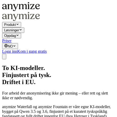
Produkt
Løsninger
Oppdag
Priser
NO
Logg inn
Kom i gang gratis
To KI-modeller.
Finjustert på tysk.
Driftet i EU.
For arbeid der anonymisering ikke gir mening – eller rett og slett
ikke er nødvendig.
anymize Waterfall og anymize Fountain er våre egne KI-modeller,
bygget på Qwen 3.5 og 3.6, finjustert på et kuratert tyskspråklig
fagdatasett og fullt driftet innenfor EU (hos Hetzner i Tyskland).