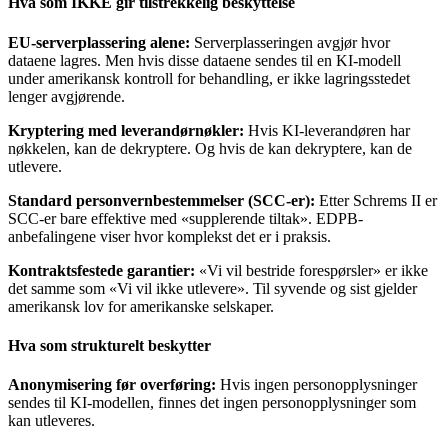
Hva som IKKE gir tilstrekkelig beskyttelse
EU-serverplassering alene:
Serverplasseringen avgjør hvor
dataene lagres. Men hvis disse dataene sendes til en KI-modell
under amerikansk kontroll for behandling, er ikke lagringsstedet
lenger avgjørende.
Kryptering med leverandørnøkler:
Hvis KI-leverandøren har
nøkkelen, kan de dekryptere. Og hvis de kan dekryptere, kan de
utlevere.
Standard personvernbestemmelser (SCC-er):
Etter Schrems II er
SCC-er bare effektive med «supplerende tiltak». EDPB-
anbefalingene viser hvor komplekst det er i praksis.
Kontraktsfestede garantier:
«Vi vil bestride forespørsler» er ikke
det samme som «Vi vil ikke utlevere». Til syvende og sist gjelder
amerikansk lov for amerikanske selskaper.
Hva som strukturelt beskytter
Anonymisering før overføring:
Hvis ingen personopplysninger
sendes til KI-modellen, finnes det ingen personopplysninger som
kan utleveres.