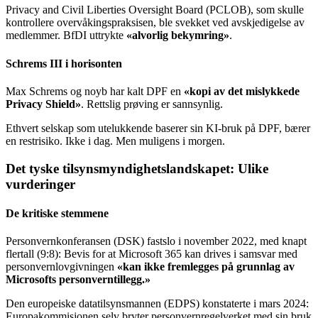
Privacy and Civil Liberties Oversight Board (PCLOB), som skulle
kontrollere overvåkingspraksisen, ble svekket ved avskjedigelse av
medlemmer. BfDI uttrykte
«alvorlig bekymring»
.
Schrems III i horisonten
Max Schrems og noyb har kalt DPF en
«kopi av det mislykkede
Privacy Shield»
. Rettslig prøving er sannsynlig.
Ethvert selskap som utelukkende baserer sin KI-bruk på DPF, bærer
en restrisiko. Ikke i dag. Men muligens i morgen.
Det tyske tilsynsmyndighetslandskapet: Ulike
vurderinger
De kritiske stemmene
Personvernkonferansen (DSK) fastslo i november 2022, med knapt
flertall (9:8): Bevis for at Microsoft 365 kan drives i samsvar med
personvernlovgivningen
«kan ikke fremlegges på grunnlag av
Microsofts personverntillegg.»
Den europeiske datatilsynsmannen (EDPS) konstaterte i mars 2024:
Europakommisjonen selv bryter personvernregelverket med sin bruk