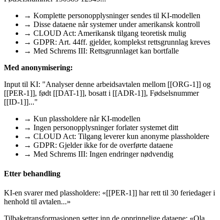
→ Komplette personopplysninger sendes til KI-modellen
→ Disse dataene når systemer under amerikansk kontroll
→ CLOUD Act: Amerikansk tilgang teoretisk mulig
→ GDPR: Art. 44ff. gjelder, komplekst rettsgrunnlag kreves
→ Med Schrems III: Rettsgrunnlaget kan bortfalle
Med anonymisering:
Input til KI: "Analyser denne arbeidsavtalen mellom [[ORG-1]] og
[[PER-1]], født [[DAT-1]], bosatt i [[ADR-1]], Fødselsnummer
[[ID-1]]..."
→ Kun plassholdere når KI-modellen
→ Ingen personopplysninger forlater systemet ditt
→ CLOUD Act: Tilgang leverer kun anonyme plassholdere
→ GDPR: Gjelder ikke for de overførte dataene
→ Med Schrems III: Ingen endringer nødvendig
Etter behandling
KI-en svarer med plassholdere: «[[PER-1]] har rett til 30 feriedager i
henhold til avtalen...»
Tilbaketransformasjonen setter inn de opprinnelige dataene: «Ola