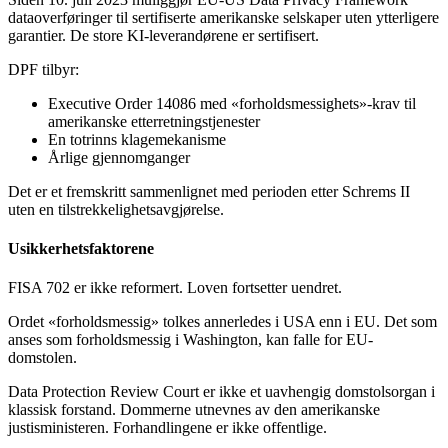
dataoverføringer til sertifiserte amerikanske selskaper uten ytterligere
garantier. De store KI-leverandørene er sertifisert.
DPF tilbyr:
Executive Order 14086 med «forholdsmessighets»-krav til
amerikanske etterretningstjenester
En totrinns klagemekanisme
Årlige gjennomganger
Det er et fremskritt sammenlignet med perioden etter Schrems II
uten en tilstrekkelighetsavgjørelse.
Usikkerhetsfaktorene
FISA 702 er ikke reformert. Loven fortsetter uendret.
Ordet «forholdsmessig» tolkes annerledes i USA enn i EU. Det som
anses som forholdsmessig i Washington, kan falle for EU-
domstolen.
Data Protection Review Court er ikke et uavhengig domstolsorgan i
klassisk forstand. Dommerne utnevnes av den amerikanske
justisministeren. Forhandlingene er ikke offentlige.