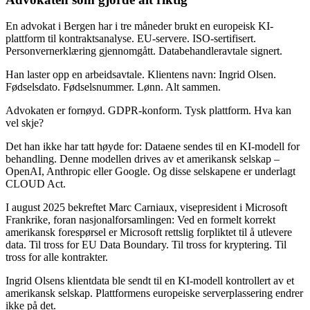
En advokat i Bergen har i tre måneder brukt en europeisk KI-
plattform til kontraktsanalyse. EU-servere. ISO-sertifisert.
Personvernerklæring gjennomgått. Databehandleravtale signert.
Han laster opp en arbeidsavtale. Klientens navn: Ingrid Olsen.
Fødselsdato. Fødselsnummer. Lønn. Alt sammen.
Advokaten er fornøyd. GDPR-konform. Tysk plattform. Hva kan
vel skje?
Det han ikke har tatt høyde for: Dataene sendes til en KI-modell for
behandling. Denne modellen drives av et amerikansk selskap –
OpenAI, Anthropic eller Google. Og disse selskapene er underlagt
CLOUD Act.
I august 2025 bekreftet Marc Carniaux, visepresident i Microsoft
Frankrike, foran nasjonalforsamlingen: Ved en formelt korrekt
amerikansk forespørsel er Microsoft rettslig forpliktet til å utlevere
data. Til tross for EU Data Boundary. Til tross for kryptering. Til
tross for alle kontrakter.
Ingrid Olsens klientdata ble sendt til en KI-modell kontrollert av et
amerikansk selskap. Plattformens europeiske serverplassering endrer
ikke på det.