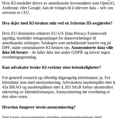
Hvis KI-modeller drives av amerikanske leverandører som OpenAI,
Anthropic eller Google, kan de tvinges til å utlevere data – selv om
serverne er i EU.
Hva skjer med KI-bruken min ved en Schrems III-avgjørelse?
Hvis EU-domstolen erklærer EU-US Data Privacy Framework
ugyldig, bortfaller rettsgrunnlaget for dataoverføringer til
amerikanske selskaper. Selskaper som utelukkende baserer seg på
DPF, måtte omstrukturere KI-bruken sin.
Anonymiserte data ville
ikke bli berørt
– de faller ikke inn under GDPR og krever ingen
overføringsgrunnlag.
Kan advokater bruke KI-verktøy uten betenkeligheter?
For generell research og offentlig tilgjengelig informasjon: ja. For
klientdata: kun med anonymisering. Advokatens taushetsplikt etter §
43a BRAO og taushetsplikten etter § 203 StGB forbyr ukontrollert
utlevering av klientinformasjon. Anonymisering før overføring er
den sikre veien.
Hvordan fungerer toveis-anonymisering?
Ved toveis-anonymisering erstattes personopplysninger med