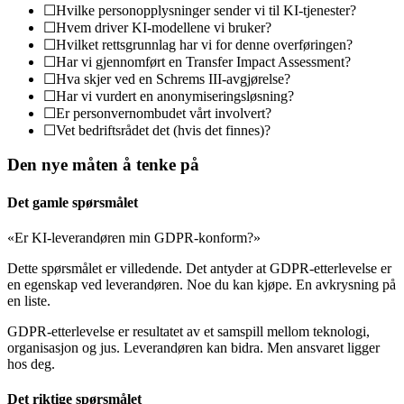
☐
Hvilke personopplysninger sender vi til KI-tjenester?
☐
Hvem driver KI-modellene vi bruker?
☐
Hvilket rettsgrunnlag har vi for denne overføringen?
☐
Har vi gjennomført en Transfer Impact Assessment?
☐
Hva skjer ved en Schrems III-avgjørelse?
☐
Har vi vurdert en anonymiseringsløsning?
☐
Er personvernombudet vårt involvert?
☐
Vet bedriftsrådet det (hvis det finnes)?
Den nye måten å tenke på
Det gamle spørsmålet
«Er KI-leverandøren min GDPR-konform?»
Dette spørsmålet er villedende. Det antyder at GDPR-etterlevelse er
en egenskap ved leverandøren. Noe du kan kjøpe. En avkrysning på
en liste.
GDPR-etterlevelse er resultatet av et samspill mellom teknologi,
organisasjon og jus. Leverandøren kan bidra. Men ansvaret ligger
hos deg.
Det riktige spørsmålet