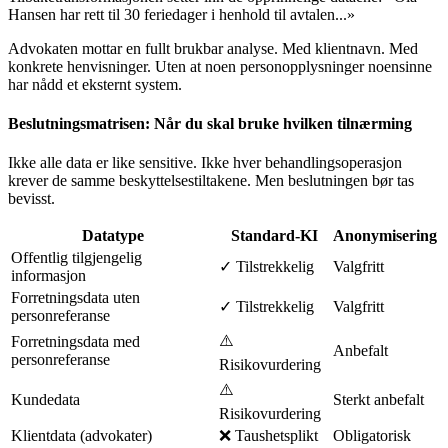
Hansen har rett til 30 feriedager i henhold til avtalen...»
Advokaten mottar en fullt brukbar analyse. Med klientnavn. Med
konkrete henvisninger. Uten at noen personopplysninger noensinne
har nådd et eksternt system.
Beslutningsmatrisen: Når du skal bruke hvilken tilnærming
Ikke alle data er like sensitive. Ikke hver behandlingsoperasjon
krever de samme beskyttelsestiltakene. Men beslutningen bør tas
bevisst.
Datatype
Standard-KI
Anonymisering
Offentlig tilgjengelig
✓ Tilstrekkelig
Valgfritt
informasjon
Forretningsdata uten
✓ Tilstrekkelig
Valgfritt
personreferanse
⚠️
Forretningsdata med
Anbefalt
personreferanse
Risikovurdering
⚠️
Kundedata
Sterkt anbefalt
Risikovurdering
Klientdata (advokater)
❌ Taushetsplikt
Obligatorisk