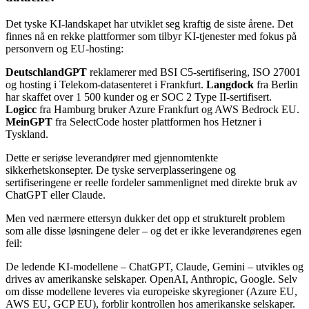
Det tyske KI-landskapet har utviklet seg kraftig de siste årene. Det
finnes nå en rekke plattformer som tilbyr KI-tjenester med fokus på
personvern og EU-hosting:
DeutschlandGPT
reklamerer med BSI C5-sertifisering, ISO 27001
og hosting i Telekom-datasenteret i Frankfurt.
Langdock
fra Berlin
har skaffet over 1 500 kunder og er SOC 2 Type II-sertifisert.
Logicc
fra Hamburg bruker Azure Frankfurt og AWS Bedrock EU.
MeinGPT
fra SelectCode hoster plattformen hos Hetzner i
Tyskland.
Dette er seriøse leverandører med gjennomtenkte
sikkerhetskonsepter. De tyske serverplasseringene og
sertifiseringene er reelle fordeler sammenlignet med direkte bruk av
ChatGPT eller Claude.
Men ved nærmere ettersyn dukker det opp et strukturelt problem
som alle disse løsningene deler – og det er ikke leverandørenes egen
feil:
De ledende KI-modellene – ChatGPT, Claude, Gemini – utvikles og
drives av amerikanske selskaper. OpenAI, Anthropic, Google. Selv
om disse modellene leveres via europeiske skyregioner (Azure EU,
AWS EU, GCP EU), forblir kontrollen hos amerikanske selskaper.