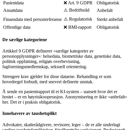
Pasientdata
❌ Art. 9 GDPR
Obligatorisk
⚠️ Bedriftsråd
Ansattdata
Anbefalt
⚠️ Regulatorisk
Finansdata med personreferanse
Sterkt anbefalt
Offentlige data
❌ BMI-rapport
Obligatorisk
De særlige kategoriene
Artikkel 9 GDPR definerer «særlige kategorier av
personopplysninger»: helsedata, biometriske data, genetiske data,
politisk oppfatning, religiøs overbevisning,
fagforeningsmedlemskap, seksuell orientering.
Strengere krav gjelder for disse dataene. Behandling er som
hovedregel forbudt, med snevert definerte unntak.
Å sende en pasientrapport til et KI-system – uansett hvor det er
hostet – er en høyrisikooperasjon. Anonymisering er ikke «anbefalt»
her. Det er i praksis obligatorisk.
Innehavere av taushetsplikt
Advokater, skatterådgivere, revisorer, leger – de er alle underlagt
særlige taushetsforpliktelser. Strafferettslig sanksjonert. Profesjonelt