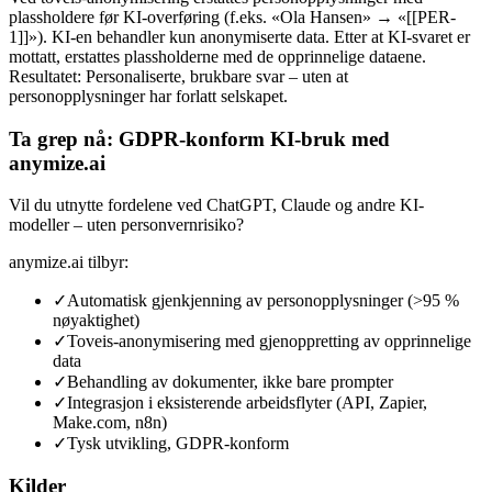
plassholdere før KI-overføring (f.eks. «Ola Hansen» → «[[PER-
1]]»). KI-en behandler kun anonymiserte data. Etter at KI-svaret er
mottatt, erstattes plassholderne med de opprinnelige dataene.
Resultatet: Personaliserte, brukbare svar – uten at
personopplysninger har forlatt selskapet.
Ta grep nå: GDPR-konform KI-bruk med
anymize.ai
Vil du utnytte fordelene ved ChatGPT, Claude og andre KI-
modeller – uten personvernrisiko?
anymize.ai tilbyr:
✓
Automatisk gjenkjenning av personopplysninger (>95 %
nøyaktighet)
✓
Toveis-anonymisering med gjenoppretting av opprinnelige
data
✓
Behandling av dokumenter, ikke bare prompter
✓
Integrasjon i eksisterende arbeidsflyter (API, Zapier,
Make.com, n8n)
✓
Tysk utvikling, GDPR-konform
Kilder