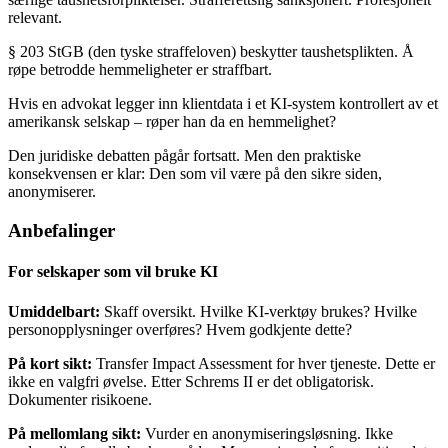
relevant.
§ 203 StGB (den tyske straffeloven) beskytter taushetsplikten. Å
røpe betrodde hemmeligheter er straffbart.
Hvis en advokat legger inn klientdata i et KI-system kontrollert av et
amerikansk selskap – røper han da en hemmelighet?
Den juridiske debatten pågår fortsatt. Men den praktiske
konsekvensen er klar: Den som vil være på den sikre siden,
anonymiserer.
Anbefalinger
For selskaper som vil bruke KI
Umiddelbart:
Skaff oversikt. Hvilke KI-verktøy brukes? Hvilke
personopplysninger overføres? Hvem godkjente dette?
På kort sikt:
Transfer Impact Assessment for hver tjeneste. Dette er
ikke en valgfri øvelse. Etter Schrems II er det obligatorisk.
Dokumenter risikoene.
På mellomlang sikt:
Vurder en anonymiseringsløsning. Ikke