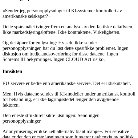
«Sender jeg personopplysninger til KI-systemer kontrollert av
amerikanske selskaper?»
Dette spørsmålet tvinger frem en analyse av den faktiske dataflyten.
Ikke markedsføringsløftene. Ikke kontraktene. Virkeligheten.
Og det åpner for en løsning: Hvis du ikke sender
personopplysninger, har du løst dette spesifikke problemet. Ingen
diskusjon om tredjelandsoverføring for disse dataene. Ingen
Schrems III-bekymringer. Ingen CLOUD Act-risiko.
Innsikten
EU-servere er bedre enn amerikanske servere. Det er udiskutabelt.
Men: Hvis dataene sendes til KI-modeller under amerikansk kontroll
for behandling, er ikke lagringsstedet lenger den avgjørende
faktoren.
Den eneste strukturelt sikre løsningen: Send ingen
personopplysninger.
Anonymisering er ikke «ett alternativ blant mange». For sensitive
data er det den eneste løsningen som fungerer uavhengig av politisk