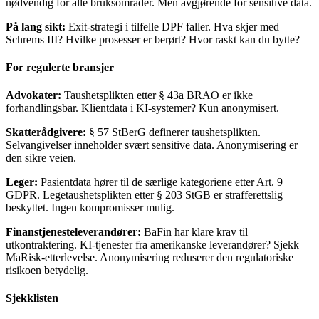
nødvendig for alle bruksområder. Men avgjørende for sensitive data.
På lang sikt:
Exit-strategi i tilfelle DPF faller. Hva skjer med
Schrems III? Hvilke prosesser er berørt? Hvor raskt kan du bytte?
For regulerte bransjer
Advokater:
Taushetsplikten etter § 43a BRAO er ikke
forhandlingsbar. Klientdata i KI-systemer? Kun anonymisert.
Skatterådgivere:
§ 57 StBerG definerer taushetsplikten.
Selvangivelser inneholder svært sensitive data. Anonymisering er
den sikre veien.
Leger:
Pasientdata hører til de særlige kategoriene etter Art. 9
GDPR. Legetaushetsplikten etter § 203 StGB er strafferettslig
beskyttet. Ingen kompromisser mulig.
Finanstjenesteleverandører:
BaFin har klare krav til
utkontraktering. KI-tjenester fra amerikanske leverandører? Sjekk
MaRisk-etterlevelse. Anonymisering reduserer den regulatoriske
risikoen betydelig.
Sjekklisten