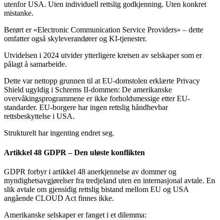
utenfor USA. Uten individuell rettslig godkjenning. Uten konkret
mistanke.
Berørt er «Electronic Communication Service Providers» – dette
omfatter også skyleverandører og KI-tjenester.
Utvidelsen i 2024 utvider ytterligere kretsen av selskaper som er
pålagt å samarbeide.
Dette var nettopp grunnen til at EU-domstolen erklærte Privacy
Shield ugyldig i Schrems II-dommen: De amerikanske
overvåkingsprogrammene er ikke forholdsmessige etter EU-
standarder. EU-borgere har ingen rettslig håndhevbar
rettsbeskyttelse i USA.
Strukturelt har ingenting endret seg.
Artikkel 48 GDPR – Den uløste konflikten
GDPR forbyr i artikkel 48 anerkjennelse av dommer og
myndighetsavgjørelser fra tredjeland uten en internasjonal avtale. En
slik avtale om gjensidig rettslig bistand mellom EU og USA
angående CLOUD Act finnes ikke.
Amerikanske selskaper er fanget i et dilemma: