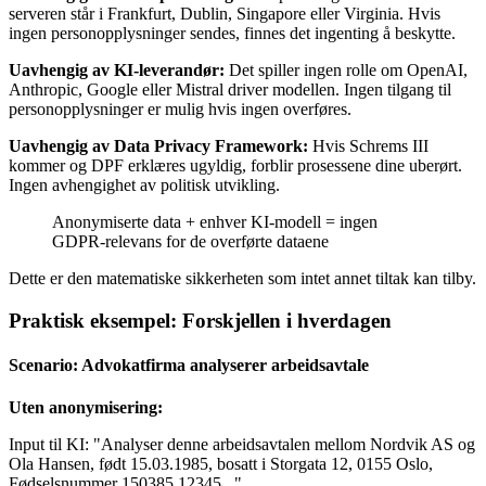
serveren står i Frankfurt, Dublin, Singapore eller Virginia. Hvis
ingen personopplysninger sendes, finnes det ingenting å beskytte.
Uavhengig av KI-leverandør:
Det spiller ingen rolle om OpenAI,
Anthropic, Google eller Mistral driver modellen. Ingen tilgang til
personopplysninger er mulig hvis ingen overføres.
Uavhengig av Data Privacy Framework:
Hvis Schrems III
kommer og DPF erklæres ugyldig, forblir prosessene dine uberørt.
Ingen avhengighet av politisk utvikling.
Anonymiserte data + enhver KI-modell = ingen
GDPR-relevans for de overførte dataene
Dette er den matematiske sikkerheten som intet annet tiltak kan tilby.
Praktisk eksempel: Forskjellen i hverdagen
Scenario: Advokatfirma analyserer arbeidsavtale
Uten anonymisering:
Input til KI: "Analyser denne arbeidsavtalen mellom Nordvik AS og
Ola Hansen, født 15.03.1985, bosatt i Storgata 12, 0155 Oslo,
Fødselsnummer 150385 12345..."