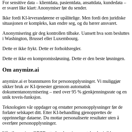
For sensitive data – klientdata, pasientdata, ansattdata, kundedata –
er svaret like klart: Anonymiser før du sender.
Ikke fordi KI-leverandørene er upålitelige. Men fordi den juridiske
situasjonen er kompleks, kan endre seg, og du bærer ansvaret.
Anonymisering gir deg kontrollen tilbake. Uansett hva som besluttes
i Washington, Brussel eller Luxembourg.
Dette er ikke frykt. Dette er forholdsregler.
Dette er ikke en kompromissløsning. Dette er den beste løsningen.
Om anymize.ai
anymize.ai er brannmuren for personopplysninger. Vi muliggjør
sikker bruk av KI-tjenester gjennom automatisk
dokumentanonymisering – med over 95 % gjenkjenningsrate og en
unik toveis-funksjon.
Teknologien vår oppdager og erstatter personopplysninger før de
forlater selskapet ditt. Etter KI-behandling gjenopprettes de
opprinnelige dataene. Du mottar personaliserte resultater uten å
overføre personopplysninger.