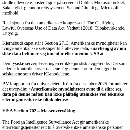
skulle utlevere e-poster lagret på servere i Dublin. Microsoft nektet.
Saken gikk gjennom rettssystemet. Second Circuit ga Microsoft
medhold.
Reaksjonen fra den amerikanske kongressen? The Clarifying
Lawful Overseas Use of Data Act. Vedtatt i 2018. Tilbakevirkende.
Entydig.
Kjernebudskapet står i Section 2713: Amerikanske myndigheter kan
tvinge amerikanske selskaper til å utlevere data,
«uavhengig av om
slike data befinner seg innenfor eller utenfor USA.»
Den fysiske serverplasseringen er ikke juridisk avgjørende. Det som
teller er kontrollen over dataene. Og denne kontrollen ligger hos
selskapene som driver KI-modellene.
BMI-rapporten fra universitetet i Köln fra desember 2025 formulerer
det utvetydig:
«Amerikanske myndigheters evne til å sikre seg
data på denne måten kan ikke pålitelig utelukkes ved tekniske
eller organisatoriske tiltak alene.»
FISA Section 702 – Masseovervåking
The Foreign Intelligence Surveillance Act gir amerikanske
etterretningstjenester rett til å overvåke ikke-amerikanske personer