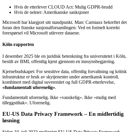
Hvis de etterlever CLOUD Act: Mulig GDPR-brudd
Hvis de nekter: Amerikanske sanksjoner
Microsoft har klargjort sitt standpunkt. Marc Carniaux bekreftet det
foran den franske nasjonalforsamlingen: Ved en formelt korrekt
forespørsel vil Microsoft utlevere dataene.
Köln-rapporten
I desember 2025 ble en juridisk betenkning fra universitetet i Köln,
bestilt av BMI, offentlig kjent gjennom en innsynsbegjæring.
Kjernebudskapet: For sensitive data, offentlig forvaltning og kritisk
infrastruktur er bruk av skytjenester under amerikansk kontroll,
kombinert med digital suverenitet og full GDPR-etterlevelse,
«fundamentalt uforenelig»
.
Fundamentalt uforenelig. Ikke «vanskelig». Ikke «mulig med
tilleggstiltak». Uforenelig.
EU-US Data Privacy Framework – En midlertidig
løsning
Siden 10. juli 2023 muliggjør EU-US Data Privacy Framework